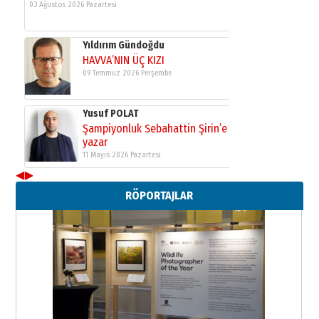
03 Ağustos 2026 Pazartesi
Yıldırım Gündoğdu
HAVVA’NIN ÜÇ KIZI
09 Temmuz 2026 Perşembe
Yusuf POLAT
Şampiyonluk Sebahattin Şirin’e
yazar
11 Mayıs 2026 Pazartesi
◀
▶
Neşat YALÇIN
RÖPORTAJLAR
Paranın Aile Kültüründeki Yeri
03 Ağustos 2026 Pazartesi
Yıldırım Gündoğdu
HAVVA’NIN ÜÇ KIZI
09 Temmuz 2026 Perşembe
Yusuf POLAT