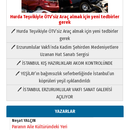
Hurda Teşvikiyle ÖTV’siz Araç almak için yeni tedbirler
gerek
🖊 Hurda Teşvikiyle ÖTV’siz Araç almak için yeni tedbirler
Neşat YALÇIN
gerek
Paranın Aile Kültüründeki Yeri
🖊 Erzurumlular Vakfı’nda Kadim Şehirden Medeniyetlere
03 Ağustos 2026 Pazartesi
Uzanan Hat Sanatı Sergisi
🖊 İSTANBUL KIŞ HAZIRLIKLARI AKOM KONTROLÜNDE
Yıldırım Gündoğdu
HAVVA’NIN ÜÇ KIZI
🖊 YEŞİLAY’ın bağımsızlık seferberliğinde İstanbul’un
09 Temmuz 2026 Perşembe
köprüleri yeşil ışıklandırıldı
🖊 İSTANBUL ERZURUMLULAR VAKFI SANAT GALERİSİ
Yusuf POLAT
AÇILIYOR
Şampiyonluk Sebahattin Şirin’e
yazar
11 Mayıs 2026 Pazartesi
YAZARLAR
Neşat YALÇIN
Paranın Aile Kültüründeki Yeri