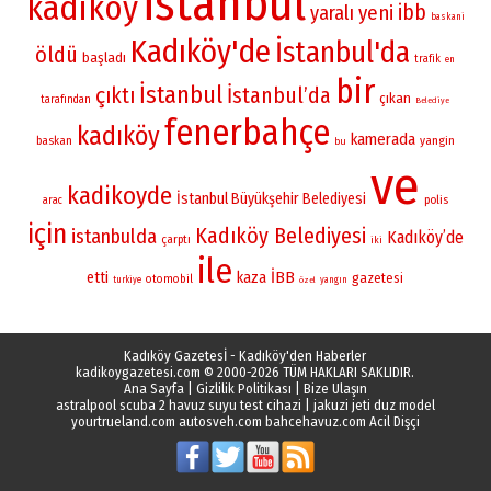
istanbul
kadikoy
ibb
yaralı
yeni
baskani
Kadıköy'de
İstanbul'da
öldü
başladı
trafik
en
bir
İstanbul
çıktı
İstanbul’da
çıkan
tarafından
Belediye
fenerbahçe
kadıköy
kamerada
yangin
baskan
bu
ve
kadikoyde
İstanbul Büyükşehir Belediyesi
polis
arac
için
Kadıköy Belediyesi
istanbulda
Kadıköy’de
çarptı
iki
ile
İBB
etti
kaza
gazetesi
otomobil
turkiye
yangın
özel
Kadıköy Gazetesİ - Kadıköy'den Haberler
kadikoygazetesi.com
© 2000-2026 TÜM HAKLARI SAKLIDIR.
Ana Sayfa
|
Gizlilik Politikası
|
Bize Ulaşın
astralpool scuba 2 havuz suyu test cihazi
|
jakuzi jeti duz model
yourtrueland.com
autosveh.com
bahcehavuz.com
Acil Dişçi