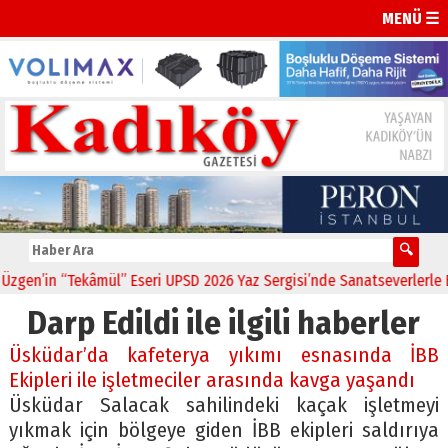
MENÜ ☰
en’in “Tekâmül” Eseri UPSD 2026 Yaz Sergisi’nde Sanatseverlerle Bul
Darp Edildi ile ilgili haberler
Üsküdar’da kafeterya yıkımı esnasında İBB
Ekipleri ile işletmeciler arasında kavga yaşandı
Üsküdar Salacak sahilindeki kaçak işletmeyi
yıkmak için bölgeye giden İBB ekipleri saldırıya