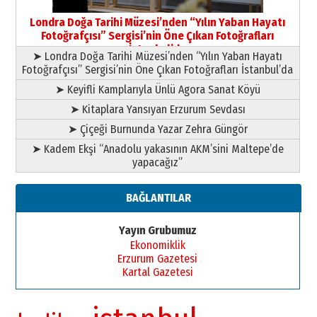
Şampiyonluk Sebahattin Şirin’e
Londra Doğa Tarihi Müzesi’nden “Yılın Yaban Hayatı
yazar
Fotoğrafçısı” Sergisi’nin Öne Çıkan Fotoğrafları
11 Mayıs 2026 Pazartesi
İstanbul’da
➤ Londra Doğa Tarihi Müzesi’nden “Yılın Yaban Hayatı
Fotoğrafçısı” Sergisi’nin Öne Çıkan Fotoğrafları İstanbul’da
➤ Keyifli Kamplarıyla Ünlü Agora Sanat Köyü
➤ Kitaplara Yansıyan Erzurum Sevdası
➤ Çiçeği Burnunda Yazar Zehra Güngör
➤ Kadem Ekşi “Anadolu yakasının AKM’sini Maltepe’de
yapacağız”
BAĞLANTILAR
Yayın Grubumuz
Ekonomiklik
Erzurum Gazetesi
Kartal Gazetesi