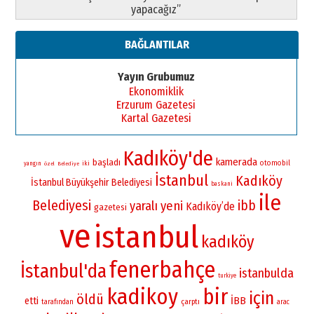
yapacağız”
BAĞLANTILAR
Yayın Grubumuz
Ekonomiklik
Erzurum Gazetesi
Kartal Gazetesi
Kadıköy'de
kamerada
başladı
otomobil
iki
yangın
özel
Belediye
İstanbul
Kadıköy
İstanbul Büyükşehir Belediyesi
baskani
ile
Belediyesi
ibb
yaralı
yeni
Kadıköy’de
gazetesi
ve
istanbul
kadıköy
fenerbahçe
İstanbul'da
istanbulda
turkiye
kadikoy
bir
için
öldü
İBB
etti
çarptı
tarafından
arac