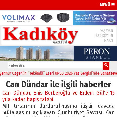
MENÜ ☰
nur Üzgen’in “Tekâmül” Eseri UPSD 2026 Yaz Sergisi’nde Sanatseverle
Can Dündar ile ilgili haberler
Can Dündar, Enis Berberoğlu ve Erdem Gül’e 15
yıla kadar hapis talebi
MİT tırlarının durdurulmasına ilişkin davada
mütalaasını açıklayan Cumhuriyet Savcısı, Can