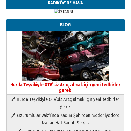
KADIKÖY'DE HAVA
BLOG
Hurda Teşvikiyle ÖTV’siz Araç almak için yeni tedbirler
gerek
🖊 Hurda Teşvikiyle ÖTV’siz Araç almak için yeni tedbirler
Neşat YALÇIN
gerek
Paranın Aile Kültüründeki Yeri
🖊 Erzurumlular Vakfı’nda Kadim Şehirden Medeniyetlere
03 Ağustos 2026 Pazartesi
Uzanan Hat Sanatı Sergisi