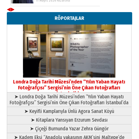
11 Mayıs 2026 Pazartesi
◀
▶
Neşat YALÇIN
RÖPORTAJLAR
Paranın Aile Kültüründeki Yeri
03 Ağustos 2026 Pazartesi
Yıldırım Gündoğdu
HAVVA’NIN ÜÇ KIZI
09 Temmuz 2026 Perşembe
Yusuf POLAT
Şampiyonluk Sebahattin Şirin’e
Londra Doğa Tarihi Müzesi’nden “Yılın Yaban Hayatı
yazar
Fotoğrafçısı” Sergisi’nin Öne Çıkan Fotoğrafları
11 Mayıs 2026 Pazartesi
İstanbul’da
➤ Londra Doğa Tarihi Müzesi’nden “Yılın Yaban Hayatı
Fotoğrafçısı” Sergisi’nin Öne Çıkan Fotoğrafları İstanbul’da
➤ Keyifli Kamplarıyla Ünlü Agora Sanat Köyü
➤ Kitaplara Yansıyan Erzurum Sevdası
➤ Çiçeği Burnunda Yazar Zehra Güngör
➤ Kadem Ekşi “Anadolu yakasının AKM’sini Maltepe’de