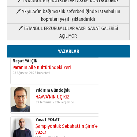
🖊 İSTANBUL KIŞ HAZIRLIKLARI AKOM KONTROLÜNDE
Yıldırım Gündoğdu
HAVVA’NIN ÜÇ KIZI
🖊 YEŞİLAY’ın bağımsızlık seferberliğinde İstanbul’un
09 Temmuz 2026 Perşembe
köprüleri yeşil ışıklandırıldı
🖊 İSTANBUL ERZURUMLULAR VAKFI SANAT GALERİSİ
Yusuf POLAT
AÇILIYOR
Şampiyonluk Sebahattin Şirin’e
yazar
11 Mayıs 2026 Pazartesi
YAZARLAR
Neşat YALÇIN
Paranın Aile Kültüründeki Yeri
03 Ağustos 2026 Pazartesi
Yıldırım Gündoğdu
HAVVA’NIN ÜÇ KIZI
09 Temmuz 2026 Perşembe
Yusuf POLAT
Şampiyonluk Sebahattin Şirin’e
yazar