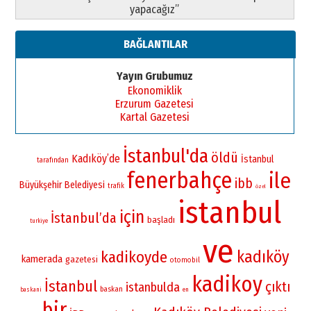
yapacağız”
BAĞLANTILAR
Yayın Grubumuz
Ekonomiklik
Erzurum Gazetesi
Kartal Gazetesi
İstanbul'da
öldü
Kadıköy’de
İstanbul
tarafından
fenerbahçe
ile
ibb
Büyükşehir Belediyesi
trafik
özel
istanbul
için
İstanbul’da
başladı
turkiye
ve
kadıköy
kadikoyde
kamerada
gazetesi
otomobil
kadikoy
İstanbul
çıktı
istanbulda
baskan
baskani
en
bir