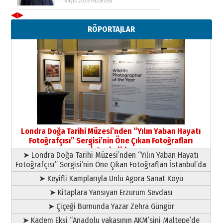
11 Mayıs 2026 Pazartesi
◀
▶
Neşat YALÇIN
RÖPORTAJLAR
Paranın Aile Kültüründeki Yeri
03 Ağustos 2026 Pazartesi
Yıldırım Gündoğdu
HAVVA’NIN ÜÇ KIZI
09 Temmuz 2026 Perşembe
Yusuf POLAT
Şampiyonluk Sebahattin Şirin’e
Londra Doğa Tarihi Müzesi’nden “Yılın Yaban Hayatı
yazar
Fotoğrafçısı” Sergisi’nin Öne Çıkan Fotoğrafları
11 Mayıs 2026 Pazartesi
İstanbul’da
➤ Londra Doğa Tarihi Müzesi’nden “Yılın Yaban Hayatı
Fotoğrafçısı” Sergisi’nin Öne Çıkan Fotoğrafları İstanbul’da
➤ Keyifli Kamplarıyla Ünlü Agora Sanat Köyü
➤ Kitaplara Yansıyan Erzurum Sevdası
➤ Çiçeği Burnunda Yazar Zehra Güngör
➤ Kadem Ekşi “Anadolu yakasının AKM’sini Maltepe’de