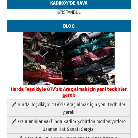
KADIKÖY'DE HAVA
BLOG
Hurda Teşvikiyle ÖTV’siz Araç almak için yeni tedbirler
gerek
🖊 Hurda Teşvikiyle ÖTV’siz Araç almak için yeni tedbirler
Neşat YALÇIN
gerek
Paranın Aile Kültüründeki Yeri
🖊 Erzurumlular Vakfı’nda Kadim Şehirden Medeniyetlere
03 Ağustos 2026 Pazartesi
Uzanan Hat Sanatı Sergisi