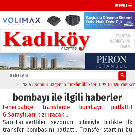
MENÜ ☰
18:42
Şennur Üzgen’in “Tekâmül” Eseri UPSD 2026 Yaz Sergisi
bombayı ile ilgili haberler
Fenerbahçe transferde bombayı patlattı!
G.Saraylıları kızdıracak…
Sarı-Lacivertliler, sezonun bitimiyle birlikte ilk
transfer bombasını patlattı. Transfer startını bu