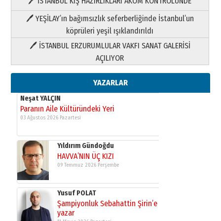
🖊 İSTANBUL KIŞ HAZIRLIKLARI AKOM KONTROLÜNDE
Yıldırım Gündoğdu
HAVVA’NIN ÜÇ KIZI
🖊 YEŞİLAY’ın bağımsızlık seferberliğinde İstanbul’un
09 Temmuz 2026 Perşembe
köprüleri yeşil ışıklandırıldı
🖊 İSTANBUL ERZURUMLULAR VAKFI SANAT GALERİSİ
Yusuf POLAT
AÇILIYOR
Şampiyonluk Sebahattin Şirin’e
yazar
11 Mayıs 2026 Pazartesi
YAZARLAR
Neşat YALÇIN
Paranın Aile Kültüründeki Yeri
03 Ağustos 2026 Pazartesi
Yıldırım Gündoğdu
HAVVA’NIN ÜÇ KIZI
09 Temmuz 2026 Perşembe
Yusuf POLAT
Şampiyonluk Sebahattin Şirin’e
yazar