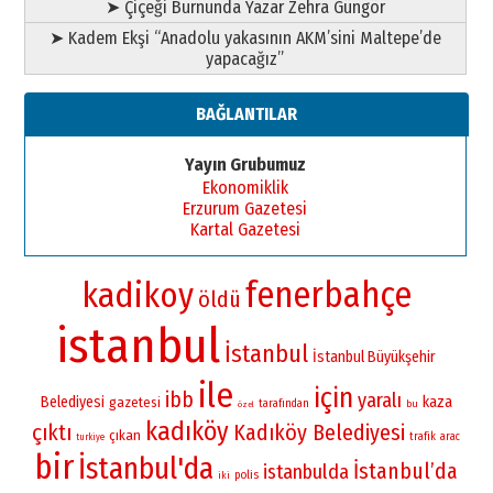
➤ Çiçeği Burnunda Yazar Zehra Güngör
➤ Kadem Ekşi “Anadolu yakasının AKM’sini Maltepe’de
yapacağız”
BAĞLANTILAR
Yayın Grubumuz
Ekonomiklik
Erzurum Gazetesi
Kartal Gazetesi
fenerbahçe
kadikoy
öldü
istanbul
İstanbul
İstanbul Büyükşehir
ile
için
ibb
yaralı
Belediyesi
kaza
gazetesi
tarafından
bu
özel
kadıköy
çıktı
Kadıköy Belediyesi
çıkan
trafik
arac
turkiye
bir
İstanbul'da
İstanbul’da
istanbulda
polis
iki