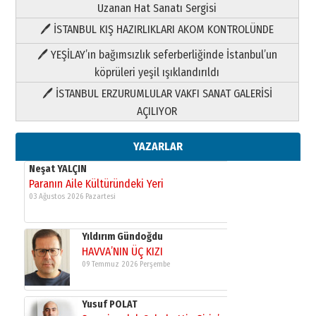
Uzanan Hat Sanatı Sergisi
🖊 İSTANBUL KIŞ HAZIRLIKLARI AKOM KONTROLÜNDE
Yıldırım Gündoğdu
HAVVA’NIN ÜÇ KIZI
🖊 YEŞİLAY’ın bağımsızlık seferberliğinde İstanbul’un
09 Temmuz 2026 Perşembe
köprüleri yeşil ışıklandırıldı
🖊 İSTANBUL ERZURUMLULAR VAKFI SANAT GALERİSİ
Yusuf POLAT
AÇILIYOR
Şampiyonluk Sebahattin Şirin’e
yazar
11 Mayıs 2026 Pazartesi
YAZARLAR
Neşat YALÇIN
Paranın Aile Kültüründeki Yeri
03 Ağustos 2026 Pazartesi
Yıldırım Gündoğdu
HAVVA’NIN ÜÇ KIZI
09 Temmuz 2026 Perşembe
Yusuf POLAT