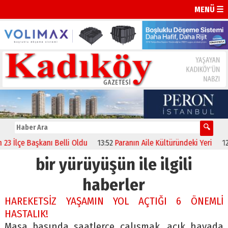
MENÜ ☰
 İlçe Başkanı Belli Oldu
13:52
Paranın Aile Kültüründeki Yeri
12:07
bir yürüyüşün ile ilgili
haberler
HAREKETSİZ YAŞAMIN YOL AÇTIĞI 6 ÖNEMLİ
HASTALIK!
Masa başında saatlerce çalışmak, açık havada