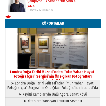
Şampiyonluk Sebahattin Şirin’e
yazar
11 Mayıs 2026 Pazartesi
◀
▶
Neşat YALÇIN
RÖPORTAJLAR
Paranın Aile Kültüründeki Yeri
03 Ağustos 2026 Pazartesi
Yıldırım Gündoğdu
HAVVA’NIN ÜÇ KIZI
09 Temmuz 2026 Perşembe
Yusuf POLAT
Şampiyonluk Sebahattin Şirin’e
Londra Doğa Tarihi Müzesi’nden “Yılın Yaban Hayatı
yazar
Fotoğrafçısı” Sergisi’nin Öne Çıkan Fotoğrafları
11 Mayıs 2026 Pazartesi
İstanbul’da
➤ Londra Doğa Tarihi Müzesi’nden “Yılın Yaban Hayatı
Fotoğrafçısı” Sergisi’nin Öne Çıkan Fotoğrafları İstanbul’da
➤ Keyifli Kamplarıyla Ünlü Agora Sanat Köyü
➤ Kitaplara Yansıyan Erzurum Sevdası