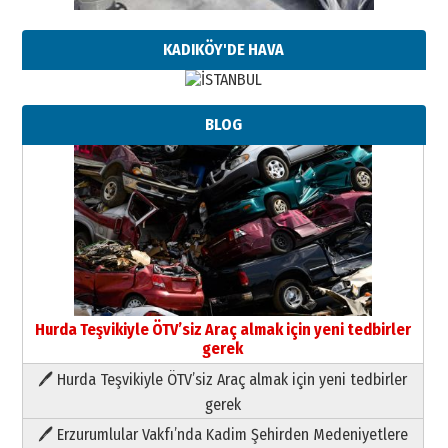
KADIKÖY'DE HAVA
BLOG
Hurda Teşvikiyle ÖTV’siz Araç almak için yeni tedbirler
gerek
🖊 Hurda Teşvikiyle ÖTV’siz Araç almak için yeni tedbirler
Neşat YALÇIN
gerek
Paranın Aile Kültüründeki Yeri
🖊 Erzurumlular Vakfı’nda Kadim Şehirden Medeniyetlere
03 Ağustos 2026 Pazartesi