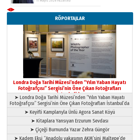
11 Mayıs 2026 Pazartesi
◀
▶
Neşat YALÇIN
RÖPORTAJLAR
Paranın Aile Kültüründeki Yeri
03 Ağustos 2026 Pazartesi
Yıldırım Gündoğdu
HAVVA’NIN ÜÇ KIZI
09 Temmuz 2026 Perşembe
Yusuf POLAT
Şampiyonluk Sebahattin Şirin’e
Londra Doğa Tarihi Müzesi’nden “Yılın Yaban Hayatı
yazar
Fotoğrafçısı” Sergisi’nin Öne Çıkan Fotoğrafları
11 Mayıs 2026 Pazartesi
İstanbul’da
➤ Londra Doğa Tarihi Müzesi’nden “Yılın Yaban Hayatı
Fotoğrafçısı” Sergisi’nin Öne Çıkan Fotoğrafları İstanbul’da
➤ Keyifli Kamplarıyla Ünlü Agora Sanat Köyü
➤ Kitaplara Yansıyan Erzurum Sevdası
➤ Çiçeği Burnunda Yazar Zehra Güngör
➤ Kadem Ekşi “Anadolu yakasının AKM’sini Maltepe’de