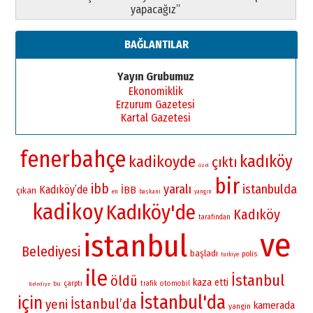
yapacağız”
BAĞLANTILAR
Yayın Grubumuz
Ekonomiklik
Erzurum Gazetesi
Kartal Gazetesi
fenerbahçe
kadıköy
kadikoyde
çıktı
özel
bir
ibb
yaralı
istanbulda
Kadıköy’de
İBB
çıkan
en
baskani
yangın
kadikoy
Kadıköy'de
Kadıköy
tarafından
ve
istanbul
Belediyesi
başladı
polis
turkiye
ile
İstanbul
öldü
kaza
etti
çarptı
otomobil
bu
trafik
Belediye
İstanbul'da
için
İstanbul’da
yeni
kamerada
yangin