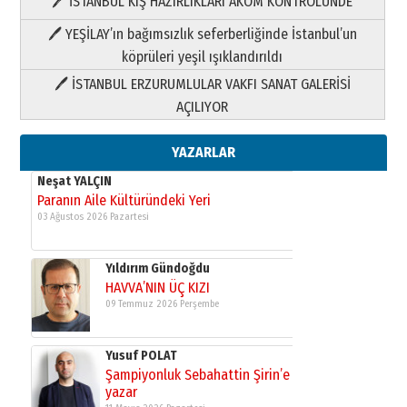
🖊 İSTANBUL KIŞ HAZIRLIKLARI AKOM KONTROLÜNDE
Yıldırım Gündoğdu
HAVVA’NIN ÜÇ KIZI
🖊 YEŞİLAY’ın bağımsızlık seferberliğinde İstanbul’un
09 Temmuz 2026 Perşembe
köprüleri yeşil ışıklandırıldı
🖊 İSTANBUL ERZURUMLULAR VAKFI SANAT GALERİSİ
Yusuf POLAT
AÇILIYOR
Şampiyonluk Sebahattin Şirin’e
yazar
11 Mayıs 2026 Pazartesi
YAZARLAR
Neşat YALÇIN
Paranın Aile Kültüründeki Yeri
03 Ağustos 2026 Pazartesi
Yıldırım Gündoğdu
HAVVA’NIN ÜÇ KIZI
09 Temmuz 2026 Perşembe
Yusuf POLAT
Şampiyonluk Sebahattin Şirin’e
yazar