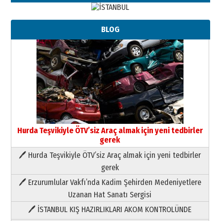
BLOG
Hurda Teşvikiyle ÖTV’siz Araç almak için yeni tedbirler
gerek
🖊 Hurda Teşvikiyle ÖTV’siz Araç almak için yeni tedbirler
Neşat YALÇIN
gerek
Paranın Aile Kültüründeki Yeri
🖊 Erzurumlular Vakfı’nda Kadim Şehirden Medeniyetlere
03 Ağustos 2026 Pazartesi
Uzanan Hat Sanatı Sergisi
🖊 İSTANBUL KIŞ HAZIRLIKLARI AKOM KONTROLÜNDE
Yıldırım Gündoğdu