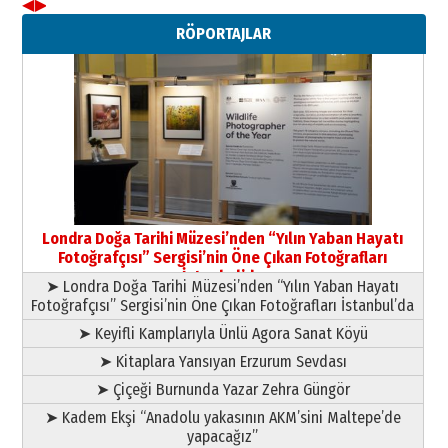
◀
▶
Neşat YALÇIN
RÖPORTAJLAR
Paranın Aile Kültüründeki Yeri
03 Ağustos 2026 Pazartesi
Yıldırım Gündoğdu
HAVVA’NIN ÜÇ KIZI
09 Temmuz 2026 Perşembe
Yusuf POLAT
Şampiyonluk Sebahattin Şirin’e
Londra Doğa Tarihi Müzesi’nden “Yılın Yaban Hayatı
yazar
Fotoğrafçısı” Sergisi’nin Öne Çıkan Fotoğrafları
11 Mayıs 2026 Pazartesi
İstanbul’da
➤ Londra Doğa Tarihi Müzesi’nden “Yılın Yaban Hayatı
Fotoğrafçısı” Sergisi’nin Öne Çıkan Fotoğrafları İstanbul’da
➤ Keyifli Kamplarıyla Ünlü Agora Sanat Köyü
➤ Kitaplara Yansıyan Erzurum Sevdası
➤ Çiçeği Burnunda Yazar Zehra Güngör
➤ Kadem Ekşi “Anadolu yakasının AKM’sini Maltepe’de
yapacağız”