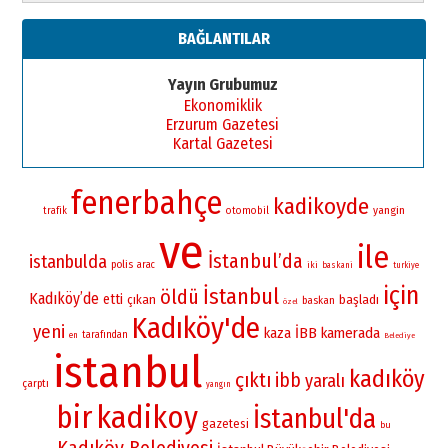
BAĞLANTILAR
Yayın Grubumuz
Ekonomiklik
Erzurum Gazetesi
Kartal Gazetesi
fenerbahçe
kadikoyde
yangin
otomobil
trafik
ve
ile
İstanbul’da
istanbulda
polis
arac
iki
baskani
turkiye
için
İstanbul
öldü
Kadıköy’de
etti
çıkan
başladı
baskan
özel
Kadıköy'de
yeni
İBB
kamerada
kaza
tarafından
en
Belediye
istanbul
kadıköy
çıktı
ibb
yaralı
çarptı
yangın
bir
kadikoy
İstanbul'da
gazetesi
bu
Kadıköy Belediyesi