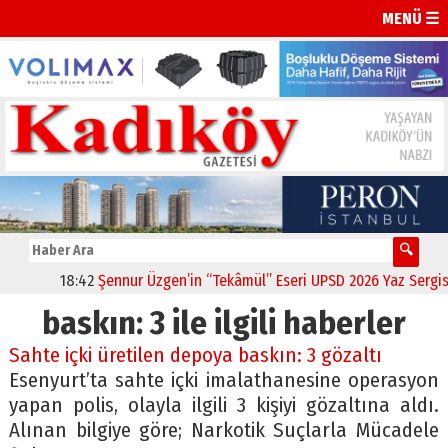
MENÜ ☰
18:42
Şennur Üzgen’in “Tekâmül” Eseri UPSD 2026 Yaz Sergisi’n
baskın: 3 ile ilgili haberler
Sahte içki üretilen depoya baskın: 3 gözaltı
Esenyurt’ta sahte içki imalathanesine operasyon
yapan polis, olayla ilgili 3 kişiyi gözaltına aldı.
Alınan bilgiye göre; Narkotik Suçlarla Mücadele