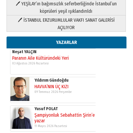
HAVVA’NIN ÜÇ KIZI
🖊 YEŞİLAY’ın bağımsızlık seferberliğinde İstanbul’un
09 Temmuz 2026 Perşembe
köprüleri yeşil ışıklandırıldı
🖊 İSTANBUL ERZURUMLULAR VAKFI SANAT GALERİSİ
Yusuf POLAT
AÇILIYOR
Şampiyonluk Sebahattin Şirin’e
yazar
11 Mayıs 2026 Pazartesi
YAZARLAR
Neşat YALÇIN
Paranın Aile Kültüründeki Yeri
03 Ağustos 2026 Pazartesi
Yıldırım Gündoğdu
HAVVA’NIN ÜÇ KIZI
09 Temmuz 2026 Perşembe
Yusuf POLAT
Şampiyonluk Sebahattin Şirin’e
yazar
11 Mayıs 2026 Pazartesi