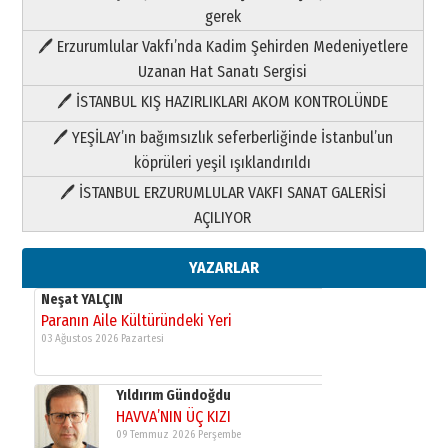
Neşat YALÇIN
gerek
Paranın Aile Kültüründeki Yeri
🖊 Erzurumlular Vakfı’nda Kadim Şehirden Medeniyetlere
03 Ağustos 2026 Pazartesi
Uzanan Hat Sanatı Sergisi
🖊 İSTANBUL KIŞ HAZIRLIKLARI AKOM KONTROLÜNDE
Yıldırım Gündoğdu
HAVVA’NIN ÜÇ KIZI
🖊 YEŞİLAY’ın bağımsızlık seferberliğinde İstanbul’un
09 Temmuz 2026 Perşembe
köprüleri yeşil ışıklandırıldı
🖊 İSTANBUL ERZURUMLULAR VAKFI SANAT GALERİSİ
Yusuf POLAT
AÇILIYOR
Şampiyonluk Sebahattin Şirin’e
yazar
11 Mayıs 2026 Pazartesi
YAZARLAR
Neşat YALÇIN
Paranın Aile Kültüründeki Yeri
03 Ağustos 2026 Pazartesi
Yıldırım Gündoğdu
HAVVA’NIN ÜÇ KIZI
09 Temmuz 2026 Perşembe