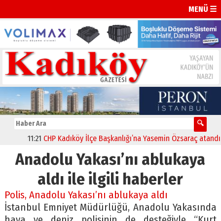
MENÜ ☰
11:21
CHP Kadıköy İlçe Başkanlığı’na Yasemin Özsaraç atandı
Anadolu Yakası’nı ablukaya
aldı ile ilgili haberler
Polis, Anadolu Yakası’nı ablukaya aldı
İstanbul Emniyet Müdürlüğü, Anadolu Yakasında
hava ve deniz polisinin de desteğiyle “Kurt