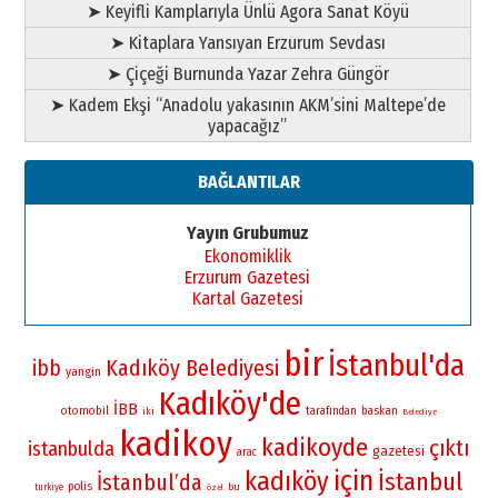
➤ Keyifli Kamplarıyla Ünlü Agora Sanat Köyü
➤ Kitaplara Yansıyan Erzurum Sevdası
➤ Çiçeği Burnunda Yazar Zehra Güngör
➤ Kadem Ekşi “Anadolu yakasının AKM’sini Maltepe’de
yapacağız”
BAĞLANTILAR
Yayın Grubumuz
Ekonomiklik
Erzurum Gazetesi
Kartal Gazetesi
bir
İstanbul'da
Kadıköy Belediyesi
ibb
yangin
Kadıköy'de
İBB
otomobil
baskan
iki
tarafından
Belediye
kadikoy
kadikoyde
çıktı
istanbulda
gazetesi
arac
için
kadıköy
İstanbul
İstanbul’da
polis
bu
turkiye
özel