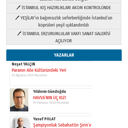
🖊 İSTANBUL KIŞ HAZIRLIKLARI AKOM KONTROLÜNDE
Yıldırım Gündoğdu
HAVVA’NIN ÜÇ KIZI
🖊 YEŞİLAY’ın bağımsızlık seferberliğinde İstanbul’un
09 Temmuz 2026 Perşembe
köprüleri yeşil ışıklandırıldı
🖊 İSTANBUL ERZURUMLULAR VAKFI SANAT GALERİSİ
Yusuf POLAT
AÇILIYOR
Şampiyonluk Sebahattin Şirin’e
yazar
11 Mayıs 2026 Pazartesi
YAZARLAR
Neşat YALÇIN
Paranın Aile Kültüründeki Yeri
03 Ağustos 2026 Pazartesi
Yıldırım Gündoğdu
HAVVA’NIN ÜÇ KIZI
09 Temmuz 2026 Perşembe
Yusuf POLAT
Şampiyonluk Sebahattin Şirin’e