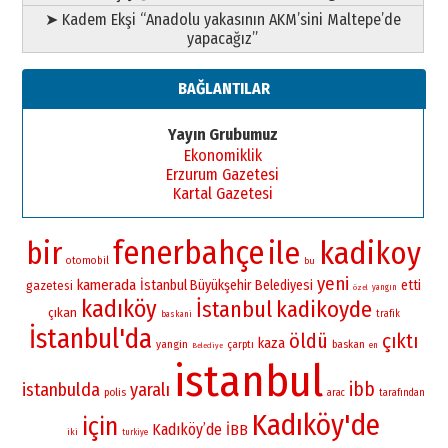
➤ Kadem Ekşi “Anadolu yakasının AKM’sini Maltepe’de
yapacağız”
BAĞLANTILAR
Yayın Grubumuz
Ekonomiklik
Erzurum Gazetesi
Kartal Gazetesi
fenerbahçe
bir
ile
kadikoy
otomobil
bu
yeni
kamerada
İstanbul Büyükşehir Belediyesi
etti
gazetesi
yangın
özel
kadıköy
İstanbul
kadikoyde
çıkan
trafik
baskani
İstanbul'da
öldü
çıktı
kaza
yangin
çarptı
baskan
en
Belediye
istanbul
ibb
istanbulda
yaralı
polis
arac
tarafından
Kadıköy'de
için
Kadıköy’de
İBB
iki
turkiye