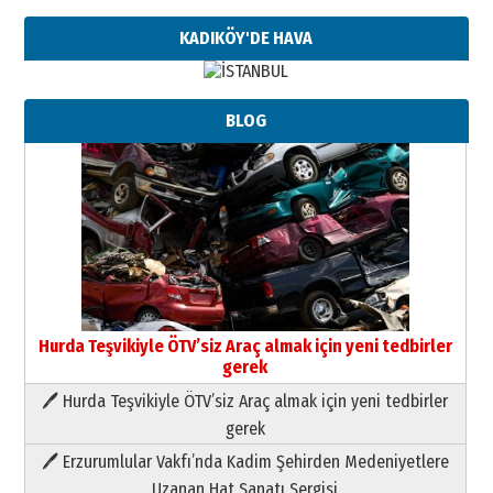
KADIKÖY'DE HAVA
BLOG
Hurda Teşvikiyle ÖTV’siz Araç almak için yeni tedbirler
gerek
🖊 Hurda Teşvikiyle ÖTV’siz Araç almak için yeni tedbirler
Neşat YALÇIN
gerek
Paranın Aile Kültüründeki Yeri
🖊 Erzurumlular Vakfı’nda Kadim Şehirden Medeniyetlere
03 Ağustos 2026 Pazartesi
Uzanan Hat Sanatı Sergisi