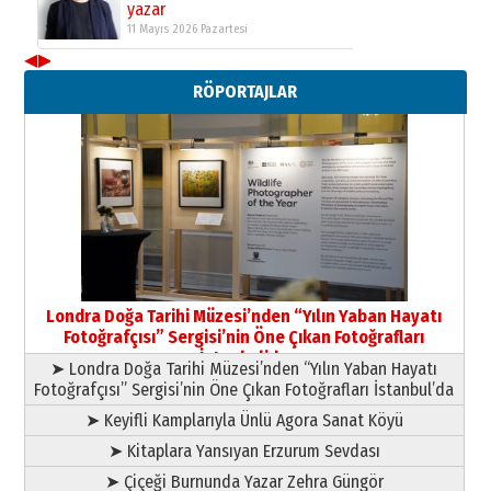
yazar
11 Mayıs 2026 Pazartesi
◀
▶
Neşat YALÇIN
RÖPORTAJLAR
Paranın Aile Kültüründeki Yeri
03 Ağustos 2026 Pazartesi
Yıldırım Gündoğdu
HAVVA’NIN ÜÇ KIZI
09 Temmuz 2026 Perşembe
Yusuf POLAT
Şampiyonluk Sebahattin Şirin’e
Londra Doğa Tarihi Müzesi’nden “Yılın Yaban Hayatı
yazar
Fotoğrafçısı” Sergisi’nin Öne Çıkan Fotoğrafları
11 Mayıs 2026 Pazartesi
İstanbul’da
➤ Londra Doğa Tarihi Müzesi’nden “Yılın Yaban Hayatı
Fotoğrafçısı” Sergisi’nin Öne Çıkan Fotoğrafları İstanbul’da
➤ Keyifli Kamplarıyla Ünlü Agora Sanat Köyü
➤ Kitaplara Yansıyan Erzurum Sevdası
➤ Çiçeği Burnunda Yazar Zehra Güngör