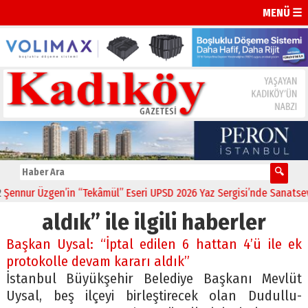
MENÜ ☰
nnur Üzgen’in “Tekâmül” Eseri UPSD 2026 Yaz Sergisi’nde Sanatseverl
aldık” ile ilgili haberler
Başkan Uysal: “İptal edilen 6 hattan 4’ü ile ek
protokolle devam kararı aldık”
İstanbul Büyükşehir Belediye Başkanı Mevlüt
Uysal, beş ilçeyi birleştirecek olan Dudullu-