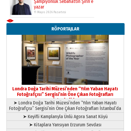
Şampiyonluk Sebahattin Şirin’e
yazar
11 Mayıs 2026 Pazartesi
◀
▶
Neşat YALÇIN
RÖPORTAJLAR
Paranın Aile Kültüründeki Yeri
03 Ağustos 2026 Pazartesi
Yıldırım Gündoğdu
HAVVA’NIN ÜÇ KIZI
09 Temmuz 2026 Perşembe
Yusuf POLAT
Şampiyonluk Sebahattin Şirin’e
Londra Doğa Tarihi Müzesi’nden “Yılın Yaban Hayatı
yazar
Fotoğrafçısı” Sergisi’nin Öne Çıkan Fotoğrafları
11 Mayıs 2026 Pazartesi
İstanbul’da
➤ Londra Doğa Tarihi Müzesi’nden “Yılın Yaban Hayatı
Fotoğrafçısı” Sergisi’nin Öne Çıkan Fotoğrafları İstanbul’da
➤ Keyifli Kamplarıyla Ünlü Agora Sanat Köyü
➤ Kitaplara Yansıyan Erzurum Sevdası