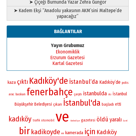
➤ Çiçeği Burnunda Yazar Zehra Güngör
➤ Kadem Ekşi “Anadolu yakasının AKM’sini Maltepe’de
yapacağız”
BAĞLANTILAR
Yayın Grubumuz
Ekonomiklik
Erzurum Gazetesi
Kartal Gazetesi
Kadıköy'de
çıktı
İstanbul’da
Kadıköy’de
kaza
polis
fenerbahçe
istanbulda
İstanbul
baskan
çarptı
arac
iki
İstanbul'da
Büyükşehir Belediyesi
etti
çıkan
başladı
ve
kadıköy
öldü
yaralı
gazetesi
otomobil
trafik
Belediye
özel
bir
için
kadikoyde
Kadıköy
kamerada
en