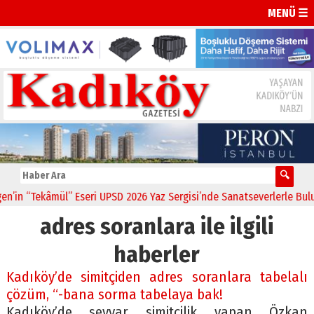
MENÜ ☰
in “Tekâmül” Eseri UPSD 2026 Yaz Sergisi’nde Sanatseverlerle Buluşt
adres soranlara ile ilgili
haberler
Kadıköy’de simitçiden adres soranlara tabelalı
çözüm, “-bana sorma tabelaya bak!
Kadıköy’de seyyar simitçilik yapan Özkan