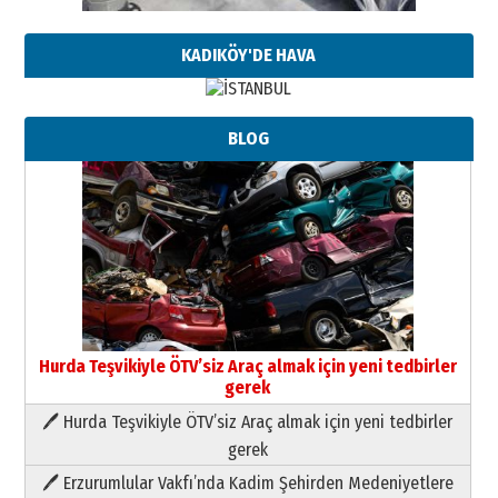
KADIKÖY'DE HAVA
BLOG
Hurda Teşvikiyle ÖTV’siz Araç almak için yeni tedbirler
gerek
🖊 Hurda Teşvikiyle ÖTV’siz Araç almak için yeni tedbirler
Neşat YALÇIN
gerek
Paranın Aile Kültüründeki Yeri
🖊 Erzurumlular Vakfı’nda Kadim Şehirden Medeniyetlere
03 Ağustos 2026 Pazartesi