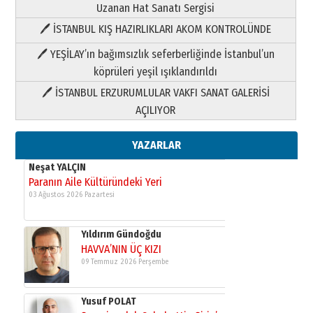
Uzanan Hat Sanatı Sergisi
🖊 İSTANBUL KIŞ HAZIRLIKLARI AKOM KONTROLÜNDE
Yıldırım Gündoğdu
HAVVA’NIN ÜÇ KIZI
🖊 YEŞİLAY’ın bağımsızlık seferberliğinde İstanbul’un
09 Temmuz 2026 Perşembe
köprüleri yeşil ışıklandırıldı
🖊 İSTANBUL ERZURUMLULAR VAKFI SANAT GALERİSİ
Yusuf POLAT
AÇILIYOR
Şampiyonluk Sebahattin Şirin’e
yazar
11 Mayıs 2026 Pazartesi
YAZARLAR
Neşat YALÇIN
Paranın Aile Kültüründeki Yeri
03 Ağustos 2026 Pazartesi
Yıldırım Gündoğdu
HAVVA’NIN ÜÇ KIZI
09 Temmuz 2026 Perşembe
Yusuf POLAT