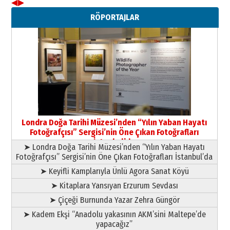
◀
▶
Neşat YALÇIN
RÖPORTAJLAR
Paranın Aile Kültüründeki Yeri
03 Ağustos 2026 Pazartesi
Yıldırım Gündoğdu
HAVVA’NIN ÜÇ KIZI
09 Temmuz 2026 Perşembe
Yusuf POLAT
Şampiyonluk Sebahattin Şirin’e
Londra Doğa Tarihi Müzesi’nden “Yılın Yaban Hayatı
yazar
Fotoğrafçısı” Sergisi’nin Öne Çıkan Fotoğrafları
11 Mayıs 2026 Pazartesi
İstanbul’da
➤ Londra Doğa Tarihi Müzesi’nden “Yılın Yaban Hayatı
Fotoğrafçısı” Sergisi’nin Öne Çıkan Fotoğrafları İstanbul’da
➤ Keyifli Kamplarıyla Ünlü Agora Sanat Köyü
➤ Kitaplara Yansıyan Erzurum Sevdası
➤ Çiçeği Burnunda Yazar Zehra Güngör
➤ Kadem Ekşi “Anadolu yakasının AKM’sini Maltepe’de
yapacağız”