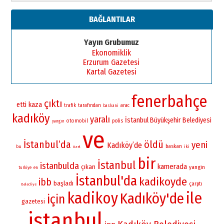
BAĞLANTILAR
Yayın Grubumuz
Ekonomiklik
Erzurum Gazetesi
Kartal Gazetesi
fenerbahçe
çıktı
etti
kaza
trafik
tarafından
arac
baskani
kadıköy
yaralı
İstanbul Büyükşehir Belediyesi
otomobil
polis
yangın
ve
İstanbul’da
öldü
yeni
Kadıköy’de
baskan
bu
iki
özel
bir
İstanbul
istanbulda
kamerada
çıkan
yangin
turkiye
en
İstanbul'da
kadikoyde
ibb
başladı
çarptı
Belediye
kadikoy
ile
Kadıköy'de
için
gazetesi
istanbul