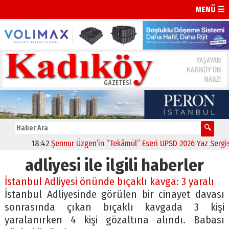
MENÜ ☰
18:42
Şennur Üzgen’in “Tekâmül” Eseri UPSD 2026 Yaz Sergisi’n
adliyesi ile ilgili haberler
İstanbul Adliyesi önünde bıçaklı kavga: 3 yaralı
İstanbul Adliyesinde görülen bir cinayet davası
sonrasında çıkan bıçaklı kavgada 3 kişi
yaralanırken 4 kişi gözaltına alındı. Babası