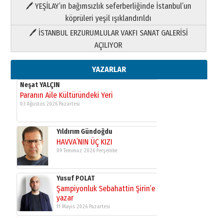
HAVVA’NIN ÜÇ KIZI
🖊 YEŞİLAY’ın bağımsızlık seferberliğinde İstanbul’un
09 Temmuz 2026 Perşembe
köprüleri yeşil ışıklandırıldı
🖊 İSTANBUL ERZURUMLULAR VAKFI SANAT GALERİSİ
Yusuf POLAT
AÇILIYOR
Şampiyonluk Sebahattin Şirin’e
yazar
11 Mayıs 2026 Pazartesi
YAZARLAR
Neşat YALÇIN
Paranın Aile Kültüründeki Yeri
03 Ağustos 2026 Pazartesi
Yıldırım Gündoğdu
HAVVA’NIN ÜÇ KIZI
09 Temmuz 2026 Perşembe
Yusuf POLAT
Şampiyonluk Sebahattin Şirin’e
yazar
11 Mayıs 2026 Pazartesi