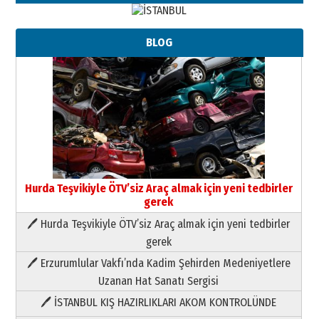
BLOG
Hurda Teşvikiyle ÖTV’siz Araç almak için yeni tedbirler
gerek
🖊 Hurda Teşvikiyle ÖTV’siz Araç almak için yeni tedbirler
Neşat YALÇIN
gerek
Paranın Aile Kültüründeki Yeri
🖊 Erzurumlular Vakfı’nda Kadim Şehirden Medeniyetlere
03 Ağustos 2026 Pazartesi
Uzanan Hat Sanatı Sergisi
🖊 İSTANBUL KIŞ HAZIRLIKLARI AKOM KONTROLÜNDE
Yıldırım Gündoğdu