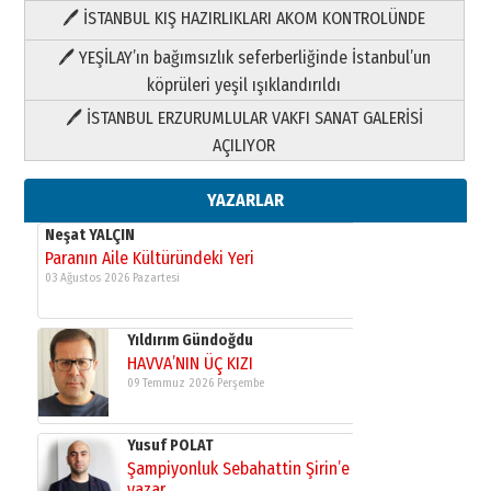
🖊 İSTANBUL KIŞ HAZIRLIKLARI AKOM KONTROLÜNDE
Yıldırım Gündoğdu
HAVVA’NIN ÜÇ KIZI
🖊 YEŞİLAY’ın bağımsızlık seferberliğinde İstanbul’un
09 Temmuz 2026 Perşembe
köprüleri yeşil ışıklandırıldı
🖊 İSTANBUL ERZURUMLULAR VAKFI SANAT GALERİSİ
Yusuf POLAT
AÇILIYOR
Şampiyonluk Sebahattin Şirin’e
yazar
11 Mayıs 2026 Pazartesi
YAZARLAR
Neşat YALÇIN
Paranın Aile Kültüründeki Yeri
03 Ağustos 2026 Pazartesi
Yıldırım Gündoğdu
HAVVA’NIN ÜÇ KIZI
09 Temmuz 2026 Perşembe
Yusuf POLAT
Şampiyonluk Sebahattin Şirin’e
yazar