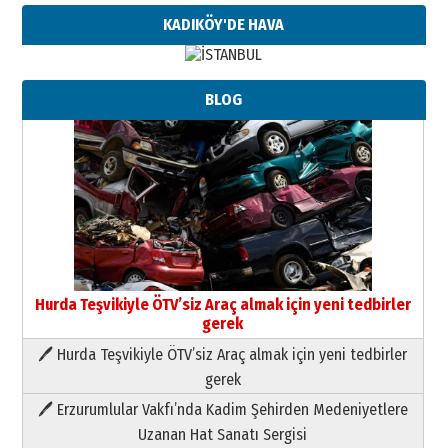
KADIKÖY'DE HAVA
BLOG
Hurda Teşvikiyle ÖTV’siz Araç almak için yeni tedbirler
gerek
🖊 Hurda Teşvikiyle ÖTV’siz Araç almak için yeni tedbirler
Neşat YALÇIN
gerek
Paranın Aile Kültüründeki Yeri
🖊 Erzurumlular Vakfı’nda Kadim Şehirden Medeniyetlere
03 Ağustos 2026 Pazartesi
Uzanan Hat Sanatı Sergisi