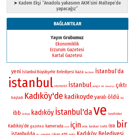
➤ Kadem Ekşi “Anadolu yakasının AKM’sini Maltepe’de
yapacağız”
BAĞLANTILAR
Yayın Grubumuz
Ekonomiklik
Erzurum Gazetesi
Kartal Gazetesi
İstanbul’da
yeni
İstanbul Büyükşehir Belediyesi
kaza
baskani
istanbul
İstanbul
çıktı
otomobil
yangın
en
Belediye
Kadıköy'de
kadikoyde
öldü
yaralı
başladı
bu
ve
İstanbul'da
kadıköy
ibb
tarafından
turkiye
bir
için
Kadıköy’de
kamerada
İBB
gazetesi
baskan
arac
trafik
özel
Kadıköy Belediyesi
istanbulda
etti
çıkan
yangin
polis
iki