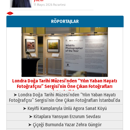
11 Mayıs 2026 Pazartesi
◀
▶
Neşat YALÇIN
RÖPORTAJLAR
Paranın Aile Kültüründeki Yeri
03 Ağustos 2026 Pazartesi
Yıldırım Gündoğdu
HAVVA’NIN ÜÇ KIZI
09 Temmuz 2026 Perşembe
Yusuf POLAT
Şampiyonluk Sebahattin Şirin’e
Londra Doğa Tarihi Müzesi’nden “Yılın Yaban Hayatı
yazar
Fotoğrafçısı” Sergisi’nin Öne Çıkan Fotoğrafları
11 Mayıs 2026 Pazartesi
İstanbul’da
➤ Londra Doğa Tarihi Müzesi’nden “Yılın Yaban Hayatı
Fotoğrafçısı” Sergisi’nin Öne Çıkan Fotoğrafları İstanbul’da
➤ Keyifli Kamplarıyla Ünlü Agora Sanat Köyü
➤ Kitaplara Yansıyan Erzurum Sevdası
➤ Çiçeği Burnunda Yazar Zehra Güngör