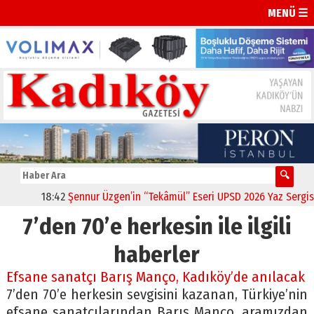
MENÜ ☰
18:42
Şennur Üzgen’in “Tekâmül” Eseri UPSD 2026 Yaz Sergisi’n
7’den 70’e herkesin ile ilgili
haberler
Efsane sanatçı Barış Manço, Kadıköy’de anılacak
7’den 70’e herkesin sevgisini kazanan, Türkiye’nin
efsane sanatçılarından Barış Manço, aramızdan