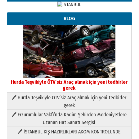
BLOG
Neşat YALÇIN
Paranın Aile Kültüründeki Yeri
03 Ağustos 2026 Pazartesi
Hurda Teşvikiyle ÖTV’siz Araç almak için yeni tedbirler
gerek
Yıldırım Gündoğdu
HAVVA’NIN ÜÇ KIZI
🖊 Hurda Teşvikiyle ÖTV’siz Araç almak için yeni tedbirler
09 Temmuz 2026 Perşembe
gerek
🖊 Erzurumlular Vakfı’nda Kadim Şehirden Medeniyetlere
Yusuf POLAT
Uzanan Hat Sanatı Sergisi
Şampiyonluk Sebahattin Şirin’e
yazar
🖊 İSTANBUL KIŞ HAZIRLIKLARI AKOM KONTROLÜNDE
11 Mayıs 2026 Pazartesi