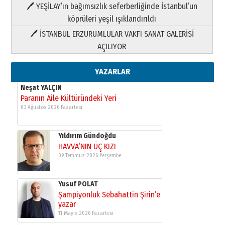
🖊 YEŞİLAY’ın bağımsızlık seferberliğinde İstanbul’un
Neşat YALÇIN
köprüleri yeşil ışıklandırıldı
Paranın Aile Kültüründeki Yeri
🖊 İSTANBUL ERZURUMLULAR VAKFI SANAT GALERİSİ
03 Ağustos 2026 Pazartesi
AÇILIYOR
Yıldırım Gündoğdu
YAZARLAR
HAVVA’NIN ÜÇ KIZI
09 Temmuz 2026 Perşembe
Yusuf POLAT
Şampiyonluk Sebahattin Şirin’e
yazar
11 Mayıs 2026 Pazartesi
Neşat YALÇIN
Paranın Aile Kültüründeki Yeri
03 Ağustos 2026 Pazartesi
Yıldırım Gündoğdu
HAVVA’NIN ÜÇ KIZI