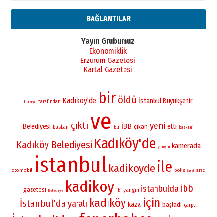
BAĞLANTILAR
Yayın Grubumuz
Ekonomiklik
Erzurum Gazetesi
Kartal Gazetesi
bir
öldü
Kadıköy’de
İstanbul Büyükşehir
tarafından
turkiye
ve
çıktı
yeni
İBB
Belediyesi
etti
çıkan
baskan
bu
baskani
Kadıköy'de
Kadıköy Belediyesi
kamerada
yangın
istanbul
ile
kadikoyde
otomobil
polis
arac
özel
kadikoy
ibb
istanbulda
gazetesi
yangin
iki
Belediye
için
kadıköy
İstanbul’da
yaralı
kaza
başladı
çarptı