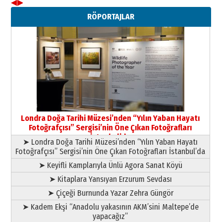
◀
▶
09 Temmuz 2026 Perşembe
RÖPORTAJLAR
Yusuf POLAT
Şampiyonluk Sebahattin Şirin’e
yazar
11 Mayıs 2026 Pazartesi
Londra Doğa Tarihi Müzesi’nden “Yılın Yaban Hayatı
Fotoğrafçısı” Sergisi’nin Öne Çıkan Fotoğrafları
İstanbul’da
➤ Londra Doğa Tarihi Müzesi’nden “Yılın Yaban Hayatı
Fotoğrafçısı” Sergisi’nin Öne Çıkan Fotoğrafları İstanbul’da
➤ Keyifli Kamplarıyla Ünlü Agora Sanat Köyü
➤ Kitaplara Yansıyan Erzurum Sevdası
➤ Çiçeği Burnunda Yazar Zehra Güngör
➤ Kadem Ekşi “Anadolu yakasının AKM’sini Maltepe’de
yapacağız”