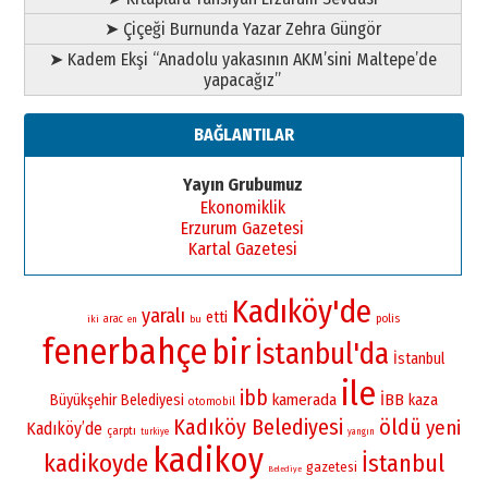
➤ Çiçeği Burnunda Yazar Zehra Güngör
➤ Kadem Ekşi “Anadolu yakasının AKM’sini Maltepe’de
yapacağız”
BAĞLANTILAR
Yayın Grubumuz
Ekonomiklik
Erzurum Gazetesi
Kartal Gazetesi
Kadıköy'de
yaralı
etti
polis
iki
arac
bu
en
fenerbahçe
bir
İstanbul'da
İstanbul
ile
ibb
kamerada
İBB
Büyükşehir Belediyesi
kaza
otomobil
Kadıköy Belediyesi
öldü
yeni
Kadıköy’de
çarptı
turkiye
yangın
kadikoy
kadikoyde
İstanbul
gazetesi
Belediye