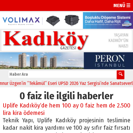
MENÜ ☰
r Üzgen’in “Tekâmül” Eseri UPSD 2026 Yaz Sergisi’nde Sanatseverlerl
0 faiz ile ilgili haberler
Uplife Kadıköy’de hem 100 ay 0 faiz hem de 2.500
lira kira ödemesi
Teknik Yapı, Uplife Kadıköy projesinin teslimine
kadar nakit kira yardımı ve 100 ay sıfır faiz fırsatı