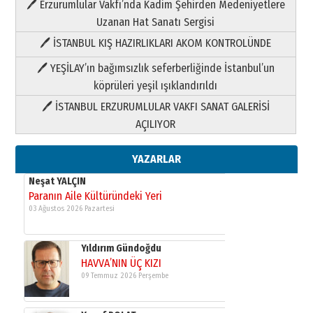
🖊 Erzurumlular Vakfı’nda Kadim Şehirden Medeniyetlere
03 Ağustos 2026 Pazartesi
Uzanan Hat Sanatı Sergisi
🖊 İSTANBUL KIŞ HAZIRLIKLARI AKOM KONTROLÜNDE
Yıldırım Gündoğdu
HAVVA’NIN ÜÇ KIZI
🖊 YEŞİLAY’ın bağımsızlık seferberliğinde İstanbul’un
09 Temmuz 2026 Perşembe
köprüleri yeşil ışıklandırıldı
🖊 İSTANBUL ERZURUMLULAR VAKFI SANAT GALERİSİ
Yusuf POLAT
AÇILIYOR
Şampiyonluk Sebahattin Şirin’e
yazar
11 Mayıs 2026 Pazartesi
YAZARLAR
Neşat YALÇIN
Paranın Aile Kültüründeki Yeri
03 Ağustos 2026 Pazartesi
Yıldırım Gündoğdu
HAVVA’NIN ÜÇ KIZI
09 Temmuz 2026 Perşembe