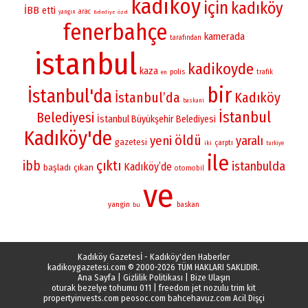
kadikoy
için
kadıköy
İBB
etti
arac
yangın
Belediye
özel
fenerbahçe
kamerada
tarafından
istanbul
kadikoyde
kaza
polis
trafik
en
bir
İstanbul'da
İstanbul’da
Kadıköy
baskani
İstanbul
Belediyesi
İstanbul Büyükşehir Belediyesi
Kadıköy'de
öldü
yeni
yaralı
gazetesi
çarptı
iki
turkiye
ile
çıktı
ibb
istanbulda
Kadıköy’de
başladı
çıkan
otomobil
ve
yangin
baskan
bu
Kadıköy Gazetesİ - Kadıköy'den Haberler
kadikoygazetesi.com
© 2000-2026 TÜM HAKLARI SAKLIDIR.
Ana Sayfa
|
Gizlilik Politikası
|
Bize Ulaşın
oturak bezelye tohumu 011
|
freedom jet nozulu trim kit
propertyinvests.com
peosoc.com
bahcehavuz.com
Acil Dişçi