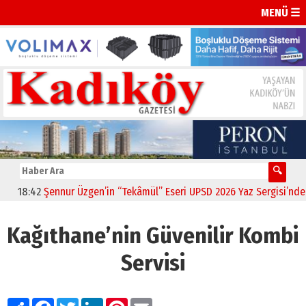
MENÜ ☰
8:42
Şennur Üzgen’in “Tekâmül” Eseri UPSD 2026 Yaz Sergisi’nde Sana
Kağıthane’nin Güvenilir Kombi
Servisi
Paylaş
Facebook
Twitter
LinkedIn
Pinterest
Email