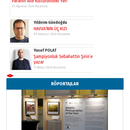
11 Mayıs 2026 Pazartesi
Neşat YALÇIN
Paranın Aile Kültüründeki Yeri
03 Ağustos 2026 Pazartesi
Yıldırım Gündoğdu
HAVVA’NIN ÜÇ KIZI
09 Temmuz 2026 Perşembe
Yusuf POLAT
Şampiyonluk Sebahattin Şirin’e
◀
▶
yazar
RÖPORTAJLAR
11 Mayıs 2026 Pazartesi