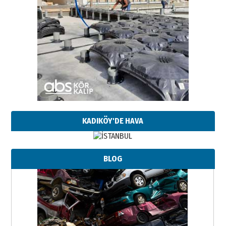
KADIKÖY'DE HAVA
BLOG
Neşat YALÇIN
Paranın Aile Kültüründeki Yeri
03 Ağustos 2026 Pazartesi