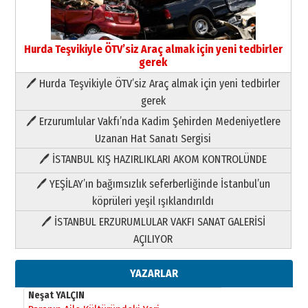
Yıldırım Gündoğdu
HAVVA’NIN ÜÇ KIZI
09 Temmuz 2026 Perşembe
Hurda Teşvikiyle ÖTV’siz Araç almak için yeni tedbirler
gerek
Yusuf POLAT
🖊 Hurda Teşvikiyle ÖTV’siz Araç almak için yeni tedbirler
Şampiyonluk Sebahattin Şirin’e
yazar
gerek
11 Mayıs 2026 Pazartesi
🖊 Erzurumlular Vakfı’nda Kadim Şehirden Medeniyetlere
Neşat YALÇIN
Uzanan Hat Sanatı Sergisi
Paranın Aile Kültüründeki Yeri
🖊 İSTANBUL KIŞ HAZIRLIKLARI AKOM KONTROLÜNDE
03 Ağustos 2026 Pazartesi
🖊 YEŞİLAY’ın bağımsızlık seferberliğinde İstanbul’un
köprüleri yeşil ışıklandırıldı
Yıldırım Gündoğdu
HAVVA’NIN ÜÇ KIZI
🖊 İSTANBUL ERZURUMLULAR VAKFI SANAT GALERİSİ
09 Temmuz 2026 Perşembe
AÇILIYOR
Yusuf POLAT
YAZARLAR
Şampiyonluk Sebahattin Şirin’e
yazar