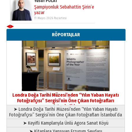
Yıldırım Gündoğdu
HAVVA’NIN ÜÇ KIZI
09 Temmuz 2026 Perşembe
◀
▶
Yusuf POLAT
RÖPORTAJLAR
Şampiyonluk Sebahattin Şirin’e
yazar
11 Mayıs 2026 Pazartesi
Londra Doğa Tarihi Müzesi’nden “Yılın Yaban Hayatı
Fotoğrafçısı” Sergisi’nin Öne Çıkan Fotoğrafları
İstanbul’da
➤ Londra Doğa Tarihi Müzesi’nden “Yılın Yaban Hayatı
Fotoğrafçısı” Sergisi’nin Öne Çıkan Fotoğrafları İstanbul’da
➤ Keyifli Kamplarıyla Ünlü Agora Sanat Köyü
➤ Kitaplara Yansıyan Erzurum Sevdası