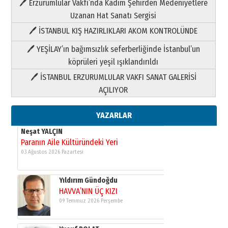
Şampiyonluk Sebahattin Şirin’e
🖊 Erzurumlular Vakfı’nda Kadim Şehirden Medeniyetlere
yazar
Uzanan Hat Sanatı Sergisi
11 Mayıs 2026 Pazartesi
🖊 İSTANBUL KIŞ HAZIRLIKLARI AKOM KONTROLÜNDE
Neşat YALÇIN
🖊 YEŞİLAY’ın bağımsızlık seferberliğinde İstanbul’un
Paranın Aile Kültüründeki Yeri
03 Ağustos 2026 Pazartesi
köprüleri yeşil ışıklandırıldı
🖊 İSTANBUL ERZURUMLULAR VAKFI SANAT GALERİSİ
Yıldırım Gündoğdu
AÇILIYOR
HAVVA’NIN ÜÇ KIZI
09 Temmuz 2026 Perşembe
YAZARLAR
Yusuf POLAT
Şampiyonluk Sebahattin Şirin’e
yazar
11 Mayıs 2026 Pazartesi
Neşat YALÇIN
Paranın Aile Kültüründeki Yeri
03 Ağustos 2026 Pazartesi