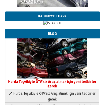
KADIKÖY'DE HAVA
BLOG
Neşat YALÇIN
Paranın Aile Kültüründeki Yeri
03 Ağustos 2026 Pazartesi
Yıldırım Gündoğdu
Hurda Teşvikiyle ÖTV’siz Araç almak için yeni tedbirler
HAVVA’NIN ÜÇ KIZI
gerek
09 Temmuz 2026 Perşembe
🖊 Hurda Teşvikiyle ÖTV’siz Araç almak için yeni tedbirler
gerek
Yusuf POLAT