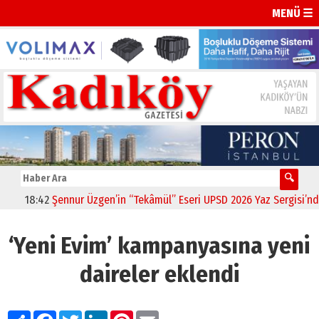
MENÜ ☰
:42
Şennur Üzgen’in “Tekâmül” Eseri UPSD 2026 Yaz Sergisi’nde Sanat
‘Yeni Evim’ kampanyasına yeni
daireler eklendi
Paylaş
Facebook
Twitter
LinkedIn
Pinterest
Email