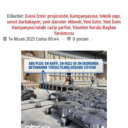
Etiketler:
Evora İzmir projesinde
,
Kampanyasına
,
teknik yapı
,
umut durbakayım
,
yeni daireler eklendi
,
Yeni Evim
,
Yeni Evim
Kampanyası’ndaki cazip şartlar
,
Yönetim Kurulu Başkan
Yardımcısı
📆 14 Nisan 2023 Cuma 00:44 · 💬 0 yorum ·