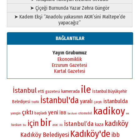
➤ Çiçeği Burnunda Yazar Zehra Güngör
➤ Kadem Ekşi “Anadolu yakasının AKM’sini Maltepe’de
yapacağız”
BAĞLANTILAR
Yayın Grubumuz
Ekonomiklik
Erzurum Gazetesi
Kartal Gazetesi
ile
İstanbul
kamerada
etti
İstanbul Büyükşehir
gazetesi
İstanbul'da
yaralı
istanbulda
Belediyesi
çarptı
trafik
kadikoy
çıktı
yeni
İBB
başladı
yangin
otomobil
baskani
en
bir
için
kadıköy
İstanbul’da
kaza
baskan
bu
arac
iki
Kadıköy'de
Kadıköy Belediyesi
ibb