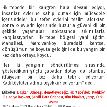
Fikirtepede bir kangren hala devam ediyor,
insanlar evlerine sahip olmak için mücadele
içerisindeler bu sefer evlerini teslim aldıktan
sonra o evlerin içerisinde huzurla güvenlikli bir
şekilde yaşamaları noktasında sıkıntılarla
karşılaşıyorlar. Fikirtepe bölgesi yani Eğitim
Mahallesi, Merdivenköy buradaki kentsel
dönüşümün ne boyuta geldiğini de bu yangın bir
kez daha ortaya koydu.
Her iki yangının söndürülmesi sırasında
gösterdikleri güçlü çabadan dolayı da İstanbul
itfaiyesini bir kez daha tebrik ediyorum
Kadıköylüler adına teşekkür ediyorum” dedi.
Etiketler:
Başkan Odabaşı
,
denetleyeceğiz
,
Fikirtepe’deki
,
Kadıköy
Belediye Başkanı
,
Şerdil Dara Odabaşı
,
tüm binaları
,
yapıp
,
Yetki
aşımı
📆 17 Ekim 2022 Pazartesi 22:53 · 💬 0 yorum ·