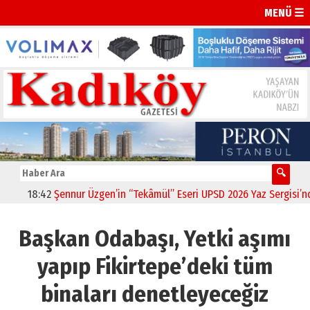
MENÜ ☰
18:42
Şennur Üzgen’in “Tekâmül” Eseri UPSD 2026 Yaz Sergisi’nde Sa
Başkan Odabaşı, Yetki aşımı
yapıp Fikirtepe’deki tüm
binaları denetleyeceğiz