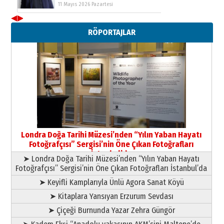
Neşat YALÇIN
Paranın Aile Kültüründeki Yeri
◀
▶
03 Ağustos 2026 Pazartesi
RÖPORTAJLAR
Yıldırım Gündoğdu
HAVVA’NIN ÜÇ KIZI
09 Temmuz 2026 Perşembe
Yusuf POLAT
Şampiyonluk Sebahattin Şirin’e
yazar
11 Mayıs 2026 Pazartesi
Londra Doğa Tarihi Müzesi’nden “Yılın Yaban Hayatı
Fotoğrafçısı” Sergisi’nin Öne Çıkan Fotoğrafları
İstanbul’da
➤ Londra Doğa Tarihi Müzesi’nden “Yılın Yaban Hayatı
Fotoğrafçısı” Sergisi’nin Öne Çıkan Fotoğrafları İstanbul’da
➤ Keyifli Kamplarıyla Ünlü Agora Sanat Köyü
➤ Kitaplara Yansıyan Erzurum Sevdası
➤ Çiçeği Burnunda Yazar Zehra Güngör