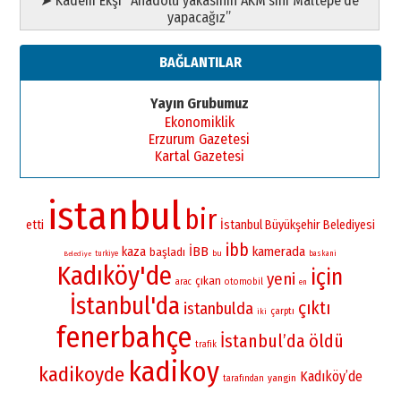
➤ Kadem Ekşi “Anadolu yakasının AKM’sini Maltepe’de
yapacağız”
BAĞLANTILAR
Yayın Grubumuz
Ekonomiklik
Erzurum Gazetesi
Kartal Gazetesi
istanbul
bir
etti
İstanbul Büyükşehir Belediyesi
ibb
İBB
kamerada
kaza
başladı
bu
turkiye
baskani
Belediye
Kadıköy'de
için
yeni
çıkan
otomobil
arac
en
İstanbul'da
çıktı
istanbulda
çarptı
iki
fenerbahçe
İstanbul’da
öldü
trafik
kadikoy
kadikoyde
Kadıköy’de
yangin
tarafından