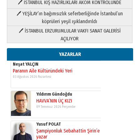
🖊 İSTANBUL KIŞ HAZIRLIKLARI AKOM KONTROLÜNDE
09 Temmuz 2026 Perşembe
🖊 YEŞİLAY’ın bağımsızlık seferberliğinde İstanbul’un
Yusuf POLAT
köprüleri yeşil ışıklandırıldı
Şampiyonluk Sebahattin Şirin’e
🖊 İSTANBUL ERZURUMLULAR VAKFI SANAT GALERİSİ
yazar
AÇILIYOR
11 Mayıs 2026 Pazartesi
Neşat YALÇIN
YAZARLAR
Paranın Aile Kültüründeki Yeri
03 Ağustos 2026 Pazartesi
Yıldırım Gündoğdu
HAVVA’NIN ÜÇ KIZI
09 Temmuz 2026 Perşembe
Yusuf POLAT
Şampiyonluk Sebahattin Şirin’e
yazar
11 Mayıs 2026 Pazartesi