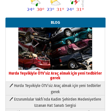
BLOG
Hurda Teşvikiyle ÖTV’siz Araç almak için yeni tedbirler
gerek
Neşat YALÇIN
Paranın Aile Kültüründeki Yeri
🖊 Hurda Teşvikiyle ÖTV’siz Araç almak için yeni tedbirler
03 Ağustos 2026 Pazartesi
gerek
🖊 Erzurumlular Vakfı’nda Kadim Şehirden Medeniyetlere
Yıldırım Gündoğdu
Uzanan Hat Sanatı Sergisi
HAVVA’NIN ÜÇ KIZI