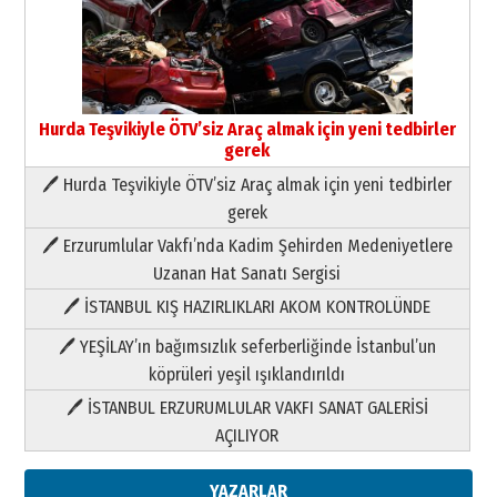
Hurda Teşvikiyle ÖTV’siz Araç almak için yeni tedbirler
gerek
🖊 Hurda Teşvikiyle ÖTV’siz Araç almak için yeni tedbirler
Neşat YALÇIN
gerek
Paranın Aile Kültüründeki Yeri
🖊 Erzurumlular Vakfı’nda Kadim Şehirden Medeniyetlere
03 Ağustos 2026 Pazartesi
Uzanan Hat Sanatı Sergisi
🖊 İSTANBUL KIŞ HAZIRLIKLARI AKOM KONTROLÜNDE
Yıldırım Gündoğdu
HAVVA’NIN ÜÇ KIZI
🖊 YEŞİLAY’ın bağımsızlık seferberliğinde İstanbul’un
09 Temmuz 2026 Perşembe
köprüleri yeşil ışıklandırıldı
🖊 İSTANBUL ERZURUMLULAR VAKFI SANAT GALERİSİ
Yusuf POLAT
AÇILIYOR
Şampiyonluk Sebahattin Şirin’e
yazar
11 Mayıs 2026 Pazartesi
YAZARLAR