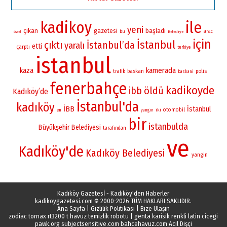
kadikoy
ile
yeni
çıkan
gazetesi
başladı
bu
arac
özel
Belediye
için
İstanbul
çıktı
İstanbul’da
yaralı
etti
çarptı
turkiye
istanbul
kamerada
kaza
baskan
polis
trafik
baskani
fenerbahçe
kadikoyde
öldü
ibb
Kadıköy’de
İstanbul'da
kadıköy
İBB
İstanbul
otomobil
iki
en
yangın
bir
istanbulda
Büyükşehir Belediyesi
tarafından
ve
Kadıköy'de
Kadıköy Belediyesi
yangin
Kadıköy Gazetesİ - Kadıköy'den Haberler
kadikoygazetesi.com
© 2000-2026 TÜM HAKLARI SAKLIDIR.
Ana Sayfa
|
Gizlilik Politikası
|
Bize Ulaşın
zodiac tornax rt3200 t havuz temizlik robotu
|
genta karisik renkli latin cicegi
pawk.org
subjectsensitive.com
bahcehavuz.com
Acil Dişçi