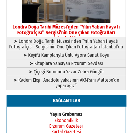
09 Temmuz 2026 Perşembe
Yusuf POLAT
Şampiyonluk Sebahattin Şirin’e
Londra Doğa Tarihi Müzesi’nden “Yılın Yaban Hayatı
yazar
Fotoğrafçısı” Sergisi’nin Öne Çıkan Fotoğrafları
11 Mayıs 2026 Pazartesi
İstanbul’da
➤ Londra Doğa Tarihi Müzesi’nden “Yılın Yaban Hayatı
Fotoğrafçısı” Sergisi’nin Öne Çıkan Fotoğrafları İstanbul’da
➤ Keyifli Kamplarıyla Ünlü Agora Sanat Köyü
➤ Kitaplara Yansıyan Erzurum Sevdası
➤ Çiçeği Burnunda Yazar Zehra Güngör
➤ Kadem Ekşi “Anadolu yakasının AKM’sini Maltepe’de
yapacağız”
BAĞLANTILAR
Yayın Grubumuz
Ekonomiklik
Erzurum Gazetesi
Kartal Gazetesi