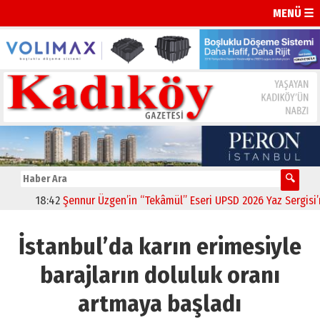
MENÜ ☰
18:42
Şennur Üzgen’in “Tekâmül” Eseri UPSD 2026 Yaz Sergisi’nde 
İstanbul’da karın erimesiyle
barajların doluluk oranı
artmaya başladı