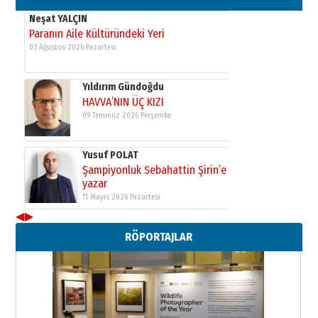
Neşat YALÇIN
Paranın Aile Kültüründeki Yeri
03 Ağustos 2026 Pazartesi
Yıldırım Gündoğdu
HAVVA’NIN ÜÇ KIZI
09 Temmuz 2026 Perşembe
Yusuf POLAT
Şampiyonluk Sebahattin Şirin’e
yazar
11 Mayıs 2026 Pazartesi
◀
▶
Neşat YALÇIN
RÖPORTAJLAR
Paranın Aile Kültüründeki Yeri
03 Ağustos 2026 Pazartesi
Yıldırım Gündoğdu
HAVVA’NIN ÜÇ KIZI