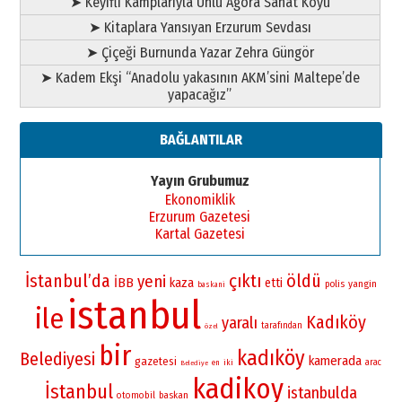
➤ Keyifli Kamplarıyla Ünlü Agora Sanat Köyü
➤ Kitaplara Yansıyan Erzurum Sevdası
➤ Çiçeği Burnunda Yazar Zehra Güngör
➤ Kadem Ekşi “Anadolu yakasının AKM’sini Maltepe’de
yapacağız”
BAĞLANTILAR
Yayın Grubumuz
Ekonomiklik
Erzurum Gazetesi
Kartal Gazetesi
İstanbul’da
çıktı
öldü
yeni
İBB
kaza
etti
yangin
polis
baskani
istanbul
ile
Kadıköy
yaralı
tarafından
özel
bir
kadıköy
Belediyesi
kamerada
gazetesi
iki
arac
en
Belediye
kadikoy
İstanbul
istanbulda
otomobil
baskan