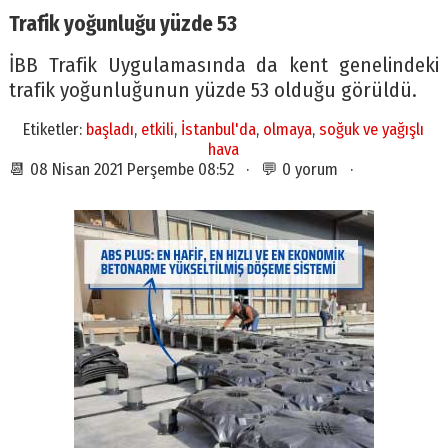
Trafik yoğunluğu yüzde 53
İBB Trafik Uygulamasında da kent genelindeki
trafik yoğunluğunun yüzde 53 olduğu görüldü.
Etiketler:
başladı
,
etkili
,
İstanbul'da
,
olmaya
,
soğuk ve yağışlı
hava
📆 08 Nisan 2021 Perşembe 08:52 · 💬 0 yorum ·