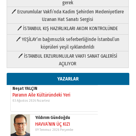
Neşat YALÇIN
gerek
Paranın Aile Kültüründeki Yeri
🖊 Erzurumlular Vakfı’nda Kadim Şehirden Medeniyetlere
03 Ağustos 2026 Pazartesi
Uzanan Hat Sanatı Sergisi
🖊 İSTANBUL KIŞ HAZIRLIKLARI AKOM KONTROLÜNDE
Yıldırım Gündoğdu
HAVVA’NIN ÜÇ KIZI
🖊 YEŞİLAY’ın bağımsızlık seferberliğinde İstanbul’un
09 Temmuz 2026 Perşembe
köprüleri yeşil ışıklandırıldı
🖊 İSTANBUL ERZURUMLULAR VAKFI SANAT GALERİSİ
Yusuf POLAT
AÇILIYOR
Şampiyonluk Sebahattin Şirin’e
yazar
11 Mayıs 2026 Pazartesi
YAZARLAR
Neşat YALÇIN
Paranın Aile Kültüründeki Yeri
03 Ağustos 2026 Pazartesi
Yıldırım Gündoğdu
HAVVA’NIN ÜÇ KIZI
09 Temmuz 2026 Perşembe