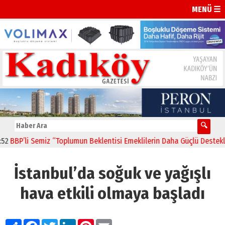
MENÜ ☰
BP’li Semiz “Toplumun Beklentisi Emeklilerin Daha Güçlü Desteklenm
İstanbul’da soğuk ve yağışlı
hava etkili olmaya başladı
Paylaş
Facebook
Twitter
LinkedIn
Pinterest
Email