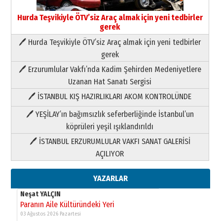
Hurda Teşvikiyle ÖTV’siz Araç almak için yeni tedbirler
gerek
🖊 Hurda Teşvikiyle ÖTV’siz Araç almak için yeni tedbirler
Neşat YALÇIN
gerek
Paranın Aile Kültüründeki Yeri
🖊 Erzurumlular Vakfı’nda Kadim Şehirden Medeniyetlere
03 Ağustos 2026 Pazartesi
Uzanan Hat Sanatı Sergisi
🖊 İSTANBUL KIŞ HAZIRLIKLARI AKOM KONTROLÜNDE
Yıldırım Gündoğdu
HAVVA’NIN ÜÇ KIZI
🖊 YEŞİLAY’ın bağımsızlık seferberliğinde İstanbul’un
09 Temmuz 2026 Perşembe
köprüleri yeşil ışıklandırıldı
🖊 İSTANBUL ERZURUMLULAR VAKFI SANAT GALERİSİ
Yusuf POLAT
AÇILIYOR
Şampiyonluk Sebahattin Şirin’e
yazar
11 Mayıs 2026 Pazartesi
YAZARLAR
Neşat YALÇIN
Paranın Aile Kültüründeki Yeri
03 Ağustos 2026 Pazartesi