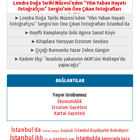
Londra Doğa Tarihi Müzesi’nden “Yılın Yaban Hayatı
yazar
Fotoğrafçısı” Sergisi’nin Öne Çıkan Fotoğrafları
11 Mayıs 2026 Pazartesi
İstanbul’da
➤ Londra Doğa Tarihi Müzesi’nden “Yılın Yaban Hayatı
Fotoğrafçısı” Sergisi’nin Öne Çıkan Fotoğrafları İstanbul’da
➤ Keyifli Kamplarıyla Ünlü Agora Sanat Köyü
➤ Kitaplara Yansıyan Erzurum Sevdası
➤ Çiçeği Burnunda Yazar Zehra Güngör
➤ Kadem Ekşi “Anadolu yakasının AKM’sini Maltepe’de
yapacağız”
BAĞLANTILAR
Yayın Grubumuz
Ekonomiklik
Erzurum Gazetesi
Kartal Gazetesi
İstanbul’da
İstanbul Büyükşehir Belediyesi
başladı
turkiye
yangın
İstanbul
ibb
istanbulda
kamerada
kaza
gazetesi
iki
arac
en