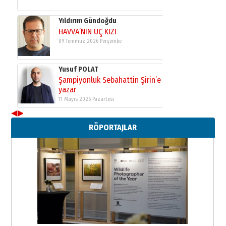
Yıldırım Gündoğdu
HAVVA’NIN ÜÇ KIZI
09 Temmuz 2026 Perşembe
Yusuf POLAT
Şampiyonluk Sebahattin Şirin’e
yazar
11 Mayıs 2026 Pazartesi
◀
▶
Neşat YALÇIN
RÖPORTAJLAR
Paranın Aile Kültüründeki Yeri
03 Ağustos 2026 Pazartesi
Yıldırım Gündoğdu
HAVVA’NIN ÜÇ KIZI
09 Temmuz 2026 Perşembe
Yusuf POLAT
Şampiyonluk Sebahattin Şirin’e