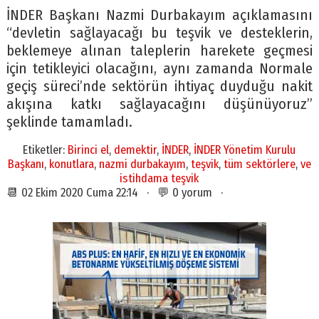
İNDER Başkanı Nazmi Durbakayım açıklamasını
“devletin sağlayacağı bu teşvik ve desteklerin,
beklemeye alınan taleplerin harekete geçmesi
için tetikleyici olacağını, aynı zamanda Normale
geçiş süreci’nde sektörün ihtiyaç duyduğu nakit
akışına katkı sağlayacağını düşünüyoruz”
şeklinde tamamladı.
Etiketler:
Birinci el
,
demektir
,
İNDER
,
İNDER Yönetim Kurulu
Başkanı
,
konutlara
,
nazmi durbakayım
,
teşvik
,
tüm sektörlere
,
ve
istihdama teşvik
📆 02 Ekim 2020 Cuma 22:14 · 💬 0 yorum ·