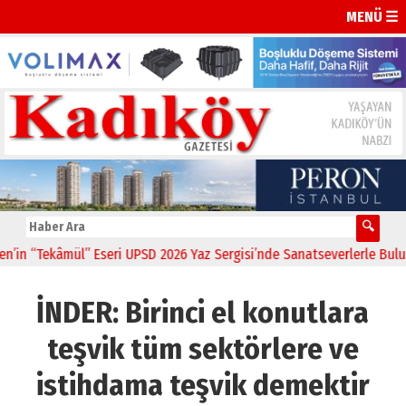
MENÜ ☰
Tekâmül” Eseri UPSD 2026 Yaz Sergisi’nde Sanatseverlerle Buluştu
İNDER: Birinci el konutlara
teşvik tüm sektörlere ve
istihdama teşvik demektir