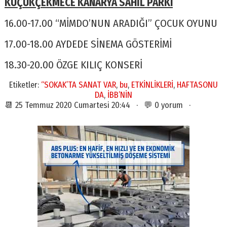
KÜÇÜKÇEKMECE KANARYA SAHİL PARKI
16.00-17.00 “MİMDO’NUN ARADIĞI” ÇOCUK OYUNU
17.00-18.00 AYDEDE SİNEMA GÖSTERİMİ
18.30-20.00 ÖZGE KILIÇ KONSERİ
Etiketler:
“SOKAK’TA SANAT VAR
,
bu
,
ETKİNLİKLERİ
,
HAFTASONU
DA
,
İBB’NİN
📆 25 Temmuz 2020 Cumartesi 20:44 · 💬 0 yorum ·