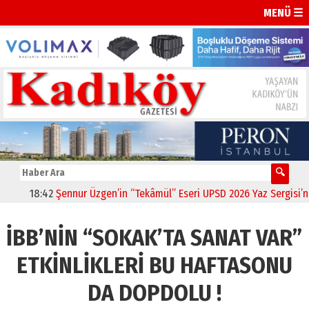
MENÜ ☰
18:42
Şennur Üzgen’in “Tekâmül” Eseri UPSD 2026 Yaz Sergisi’nde S
İBB’NİN “SOKAK’TA SANAT VAR”
ETKİNLİKLERİ BU HAFTASONU
DA DOPDOLU !