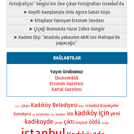
Fotoğrafçısı” Sergisi’nin Öne Çıkan Fotoğrafları İstanbul’da
➤ Keyifli Kamplarıyla Ünlü Agora Sanat Köyü
➤ Kitaplara Yansıyan Erzurum Sevdası
➤ Çiçeği Burnunda Yazar Zehra Güngör
➤ Kadem Ekşi “Anadolu yakasının AKM’sini Maltepe’de
yapacağız”
BAĞLANTILAR
Yayın Grubumuz
Ekonomiklik
Erzurum Gazetesi
Kartal Gazetesi
Kadıköy Belediyesi
İstanbul Büyükşehir
çıkan
arac
özel
için
kadıköy
yeni
İBB
Belediyesi
baskan
tarafından
bu
en
kadikoyde
çıktı
öldü
başladı
çarptı
yangın
istanbul