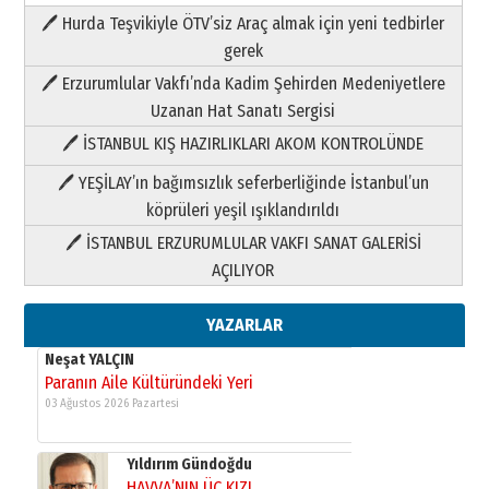
🖊 Hurda Teşvikiyle ÖTV’siz Araç almak için yeni tedbirler
Neşat YALÇIN
gerek
Paranın Aile Kültüründeki Yeri
🖊 Erzurumlular Vakfı’nda Kadim Şehirden Medeniyetlere
03 Ağustos 2026 Pazartesi
Uzanan Hat Sanatı Sergisi
🖊 İSTANBUL KIŞ HAZIRLIKLARI AKOM KONTROLÜNDE
Yıldırım Gündoğdu
HAVVA’NIN ÜÇ KIZI
🖊 YEŞİLAY’ın bağımsızlık seferberliğinde İstanbul’un
09 Temmuz 2026 Perşembe
köprüleri yeşil ışıklandırıldı
🖊 İSTANBUL ERZURUMLULAR VAKFI SANAT GALERİSİ
Yusuf POLAT
AÇILIYOR
Şampiyonluk Sebahattin Şirin’e
yazar
11 Mayıs 2026 Pazartesi
YAZARLAR
Neşat YALÇIN
Paranın Aile Kültüründeki Yeri
03 Ağustos 2026 Pazartesi
Yıldırım Gündoğdu
HAVVA’NIN ÜÇ KIZI