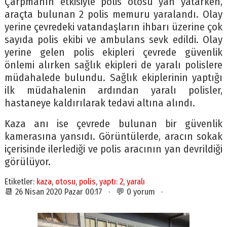
Çarpmanın etkisiyle polis otosu yan yatarken,
araçta bulunan 2 polis memuru yaralandı. Olay
yerine çevredeki vatandaşların ihbarı üzerine çok
sayıda polis ekibi ve ambulans sevk edildi. Olay
yerine gelen polis ekipleri çevrede güvenlik
önlemi alırken sağlık ekipleri de yaralı polislere
müdahalede bulundu. Sağlık ekiplerinin yaptığı
ilk müdahalenin ardından yaralı polisler,
hastaneye kaldırılarak tedavi altına alındı.
Kaza anı ise çevrede bulunan bir güvenlik
kamerasına yansıdı. Görüntülerde, aracın sokak
içerisinde ilerlediği ve polis aracının yan devrildiği
görülüyor.
Etiketler:
kaza
,
otosu
,
polis
,
yaptı: 2
,
yaralı
📆 26 Nisan 2020 Pazar 00:17 · 💬 0 yorum ·