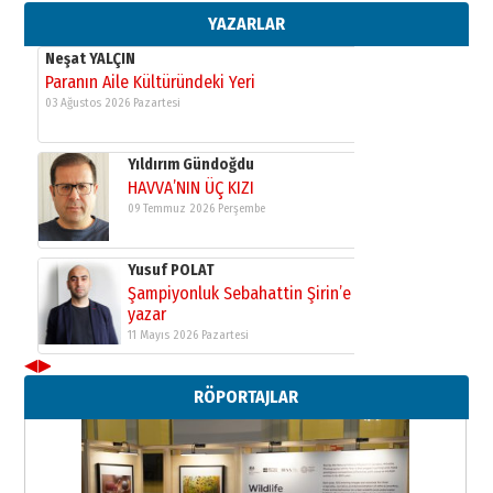
11 Mayıs 2026 Pazartesi
YAZARLAR
Neşat YALÇIN
Paranın Aile Kültüründeki Yeri
03 Ağustos 2026 Pazartesi
Yıldırım Gündoğdu
HAVVA’NIN ÜÇ KIZI
09 Temmuz 2026 Perşembe
Yusuf POLAT
Şampiyonluk Sebahattin Şirin’e
yazar
11 Mayıs 2026 Pazartesi
◀
▶
Neşat YALÇIN
RÖPORTAJLAR
Paranın Aile Kültüründeki Yeri
03 Ağustos 2026 Pazartesi
Yıldırım Gündoğdu