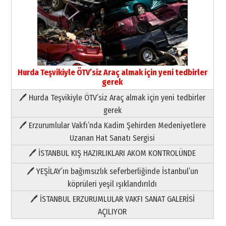
Hurda Teşvikiyle ÖTV’siz Araç almak için yeni tedbirler
gerek
🖊 Hurda Teşvikiyle ÖTV’siz Araç almak için yeni tedbirler
Neşat YALÇIN
gerek
Paranın Aile Kültüründeki Yeri
🖊 Erzurumlular Vakfı’nda Kadim Şehirden Medeniyetlere
03 Ağustos 2026 Pazartesi
Uzanan Hat Sanatı Sergisi
🖊 İSTANBUL KIŞ HAZIRLIKLARI AKOM KONTROLÜNDE
Yıldırım Gündoğdu
HAVVA’NIN ÜÇ KIZI
🖊 YEŞİLAY’ın bağımsızlık seferberliğinde İstanbul’un
09 Temmuz 2026 Perşembe
köprüleri yeşil ışıklandırıldı
🖊 İSTANBUL ERZURUMLULAR VAKFI SANAT GALERİSİ
Yusuf POLAT
AÇILIYOR
Şampiyonluk Sebahattin Şirin’e
yazar