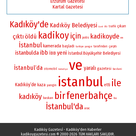
Erzurum Gazetesi
Kartal Gazetesi
Kadıköy'de
Kadıköy Belediyesi
çıkan
iki
trafik
özel
kadikoy
için
kadikoyde
çıktı
öldü
polis
en
İstanbul
kamerada
başladı
çarptı
tarafından
turkiye
yangın
ibb
istanbulda
yeni
İBB
İstanbul Büyükşehir Belediyesi
ve
İstanbul’da
yaralı
gazetesi
otomobil
baskani
Belediye
istanbul
ile
Kadıköy’de
kaza
etti
yangin
fenerbahçe
bir
kadıköy
baskan
bu
İstanbul'da
arac
Kadıköy Gazetesİ - Kadıköy'den Haberler
kadikoygazetesi.com
© 2000-2026 TÜM HAKLARI SAKLIDIR.