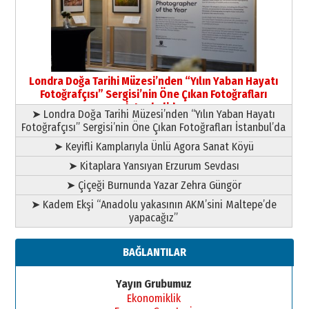
HAVVA’NIN ÜÇ KIZI
09 Temmuz 2026 Perşembe
Yusuf POLAT
Şampiyonluk Sebahattin Şirin’e
Londra Doğa Tarihi Müzesi’nden “Yılın Yaban Hayatı
yazar
Fotoğrafçısı” Sergisi’nin Öne Çıkan Fotoğrafları
11 Mayıs 2026 Pazartesi
İstanbul’da
➤ Londra Doğa Tarihi Müzesi’nden “Yılın Yaban Hayatı
Fotoğrafçısı” Sergisi’nin Öne Çıkan Fotoğrafları İstanbul’da
➤ Keyifli Kamplarıyla Ünlü Agora Sanat Köyü
➤ Kitaplara Yansıyan Erzurum Sevdası
➤ Çiçeği Burnunda Yazar Zehra Güngör
➤ Kadem Ekşi “Anadolu yakasının AKM’sini Maltepe’de
yapacağız”
BAĞLANTILAR
Yayın Grubumuz
Ekonomiklik