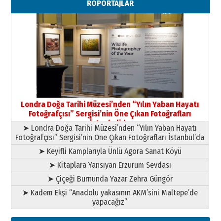
RÖPORTAJLAR
Londra Doğa Tarihi Müzesi’nden “Yılın Yaban Hayatı
Fotoğrafçısı” Sergisi’nin Öne Çıkan Fotoğrafları
İstanbul’da
➤ Londra Doğa Tarihi Müzesi’nden “Yılın Yaban Hayatı
Fotoğrafçısı” Sergisi’nin Öne Çıkan Fotoğrafları İstanbul’da
➤ Keyifli Kamplarıyla Ünlü Agora Sanat Köyü
➤ Kitaplara Yansıyan Erzurum Sevdası
➤ Çiçeği Burnunda Yazar Zehra Güngör
➤ Kadem Ekşi “Anadolu yakasının AKM’sini Maltepe’de
yapacağız”