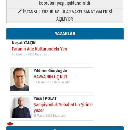
Yıldırım Gündoğdu
köprüleri yeşil ışıklandırıldı
HAVVA’NIN ÜÇ KIZI
🖊 İSTANBUL ERZURUMLULAR VAKFI SANAT GALERİSİ
09 Temmuz 2026 Perşembe
AÇILIYOR
Yusuf POLAT
YAZARLAR
Şampiyonluk Sebahattin Şirin’e
yazar
11 Mayıs 2026 Pazartesi
Neşat YALÇIN
Paranın Aile Kültüründeki Yeri
03 Ağustos 2026 Pazartesi
Yıldırım Gündoğdu
HAVVA’NIN ÜÇ KIZI
09 Temmuz 2026 Perşembe
Yusuf POLAT
Şampiyonluk Sebahattin Şirin’e
◀
▶
yazar
11 Mayıs 2026 Pazartesi