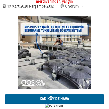
merdiveninden
,
yangin
📆 19 Mart 2020 Perşembe 23:12 · 💬 0 yorum ·
KADIKÖY'DE HAVA