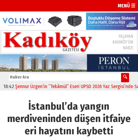
MENÜ ☰
:42
Şennur Üzgen’in “Tekâmül” Eseri UPSD 2026 Yaz Sergisi’nde Sanat
İstanbul’da yangın
merdiveninden düşen itfaiye
eri hayatını kaybetti