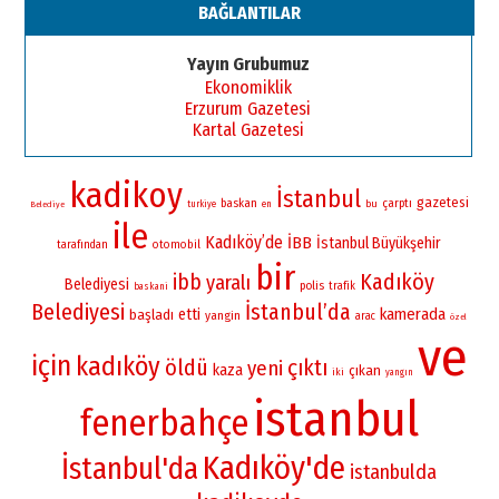
BAĞLANTILAR
Yayın Grubumuz
Ekonomiklik
Erzurum Gazetesi
Kartal Gazetesi
kadikoy
İstanbul
gazetesi
baskan
çarptı
bu
turkiye
en
Belediye
ile
Kadıköy’de
İBB
İstanbul Büyükşehir
otomobil
tarafından
bir
Kadıköy
ibb
yaralı
Belediyesi
polis
trafik
baskani
Belediyesi
İstanbul’da
kamerada
etti
başladı
yangin
arac
özel
ve
için
kadıköy
öldü
çıktı
yeni
kaza
çıkan
iki
yangın
istanbul
fenerbahçe
Kadıköy'de
İstanbul'da
istanbulda