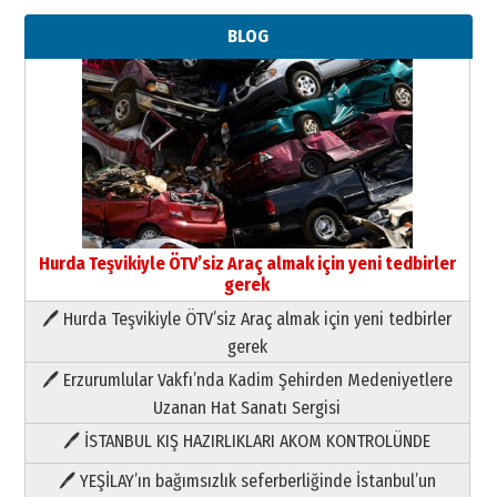
BLOG
Neşat YALÇIN
Paranın Aile Kültüründeki Yeri
03 Ağustos 2026 Pazartesi
Yıldırım Gündoğdu
HAVVA’NIN ÜÇ KIZI
09 Temmuz 2026 Perşembe
Hurda Teşvikiyle ÖTV’siz Araç almak için yeni tedbirler
gerek
Yusuf POLAT
Şampiyonluk Sebahattin Şirin’e
🖊 Hurda Teşvikiyle ÖTV’siz Araç almak için yeni tedbirler
yazar
gerek
11 Mayıs 2026 Pazartesi
🖊 Erzurumlular Vakfı’nda Kadim Şehirden Medeniyetlere
Neşat YALÇIN
Uzanan Hat Sanatı Sergisi
Paranın Aile Kültüründeki Yeri
🖊 İSTANBUL KIŞ HAZIRLIKLARI AKOM KONTROLÜNDE
03 Ağustos 2026 Pazartesi
🖊 YEŞİLAY’ın bağımsızlık seferberliğinde İstanbul’un