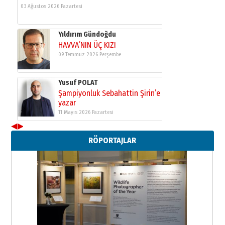
03 Ağustos 2026 Pazartesi
Yıldırım Gündoğdu
HAVVA’NIN ÜÇ KIZI
09 Temmuz 2026 Perşembe
Yusuf POLAT
Şampiyonluk Sebahattin Şirin’e
yazar
11 Mayıs 2026 Pazartesi
◀
▶
Neşat YALÇIN
RÖPORTAJLAR
Paranın Aile Kültüründeki Yeri
03 Ağustos 2026 Pazartesi
Yıldırım Gündoğdu
HAVVA’NIN ÜÇ KIZI
09 Temmuz 2026 Perşembe