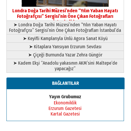
Yusuf POLAT
Şampiyonluk Sebahattin Şirin’e
Londra Doğa Tarihi Müzesi’nden “Yılın Yaban Hayatı
yazar
Fotoğrafçısı” Sergisi’nin Öne Çıkan Fotoğrafları
11 Mayıs 2026 Pazartesi
İstanbul’da
➤ Londra Doğa Tarihi Müzesi’nden “Yılın Yaban Hayatı
Fotoğrafçısı” Sergisi’nin Öne Çıkan Fotoğrafları İstanbul’da
➤ Keyifli Kamplarıyla Ünlü Agora Sanat Köyü
➤ Kitaplara Yansıyan Erzurum Sevdası
➤ Çiçeği Burnunda Yazar Zehra Güngör
➤ Kadem Ekşi “Anadolu yakasının AKM’sini Maltepe’de
yapacağız”
BAĞLANTILAR
Yayın Grubumuz
Ekonomiklik
Erzurum Gazetesi
Kartal Gazetesi