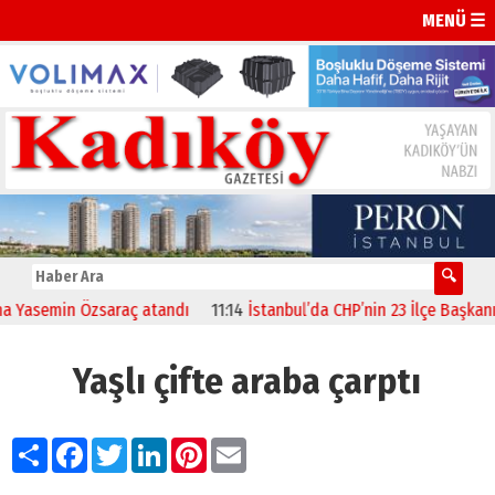
MENÜ ☰
asemin Özsaraç atandı
11:14
İstanbul’da CHP’nin 23 İlçe Başkanı Bell
Yaşlı çifte araba çarptı
Paylaş
Facebook
Twitter
LinkedIn
Pinterest
Email