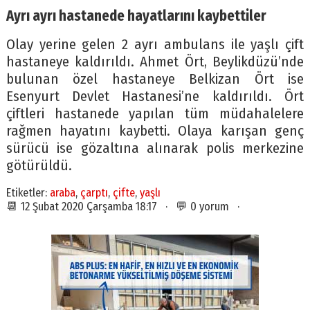
Ayrı ayrı hastanede hayatlarını kaybettiler
Olay yerine gelen 2 ayrı ambulans ile yaşlı çift
hastaneye kaldırıldı. Ahmet Ört, Beylikdüzü’nde
bulunan özel hastaneye Belkizan Ört ise
Esenyurt Devlet Hastanesi’ne kaldırıldı. Ört
çiftleri hastanede yapılan tüm müdahalelere
rağmen hayatını kaybetti. Olaya karışan genç
sürücü ise gözaltına alınarak polis merkezine
götürüldü.
Etiketler:
araba
,
çarptı
,
çifte
,
yaşlı
📆 12 Şubat 2020 Çarşamba 18:17 · 💬 0 yorum ·