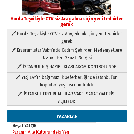
Hurda Teşvikiyle ÖTV’siz Araç almak için yeni tedbirler
gerek
🖊 Hurda Teşvikiyle ÖTV’siz Araç almak için yeni tedbirler
Neşat YALÇIN
gerek
Paranın Aile Kültüründeki Yeri
🖊 Erzurumlular Vakfı’nda Kadim Şehirden Medeniyetlere
03 Ağustos 2026 Pazartesi
Uzanan Hat Sanatı Sergisi
🖊 İSTANBUL KIŞ HAZIRLIKLARI AKOM KONTROLÜNDE
Yıldırım Gündoğdu
HAVVA’NIN ÜÇ KIZI
🖊 YEŞİLAY’ın bağımsızlık seferberliğinde İstanbul’un
09 Temmuz 2026 Perşembe
köprüleri yeşil ışıklandırıldı
🖊 İSTANBUL ERZURUMLULAR VAKFI SANAT GALERİSİ
Yusuf POLAT
AÇILIYOR
Şampiyonluk Sebahattin Şirin’e
yazar
11 Mayıs 2026 Pazartesi
YAZARLAR
Neşat YALÇIN
Paranın Aile Kültüründeki Yeri