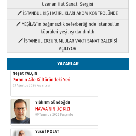
Uzanan Hat Sanatı Sergisi
🖊 İSTANBUL KIŞ HAZIRLIKLARI AKOM KONTROLÜNDE
Yıldırım Gündoğdu
HAVVA’NIN ÜÇ KIZI
🖊 YEŞİLAY’ın bağımsızlık seferberliğinde İstanbul’un
09 Temmuz 2026 Perşembe
köprüleri yeşil ışıklandırıldı
🖊 İSTANBUL ERZURUMLULAR VAKFI SANAT GALERİSİ
Yusuf POLAT
AÇILIYOR
Şampiyonluk Sebahattin Şirin’e
yazar
11 Mayıs 2026 Pazartesi
YAZARLAR
Neşat YALÇIN
Paranın Aile Kültüründeki Yeri
03 Ağustos 2026 Pazartesi
Yıldırım Gündoğdu
HAVVA’NIN ÜÇ KIZI
09 Temmuz 2026 Perşembe
Yusuf POLAT