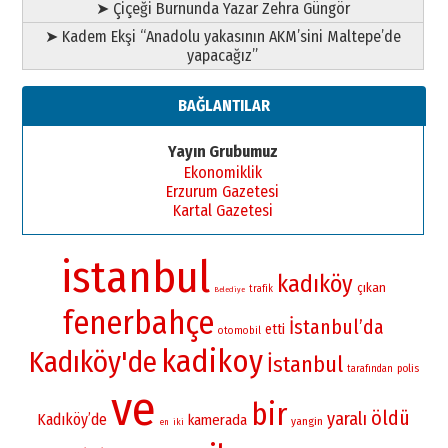
➤ Çiçeği Burnunda Yazar Zehra Güngör
➤ Kadem Ekşi “Anadolu yakasının AKM’sini Maltepe’de
yapacağız”
BAĞLANTILAR
Yayın Grubumuz
Ekonomiklik
Erzurum Gazetesi
Kartal Gazetesi
istanbul
kadıköy
çıkan
trafik
Belediye
fenerbahçe
İstanbul’da
etti
otomobil
kadikoy
Kadıköy'de
İstanbul
polis
tarafından
ve
bir
öldü
yaralı
Kadıköy’de
kamerada
yangin
iki
en