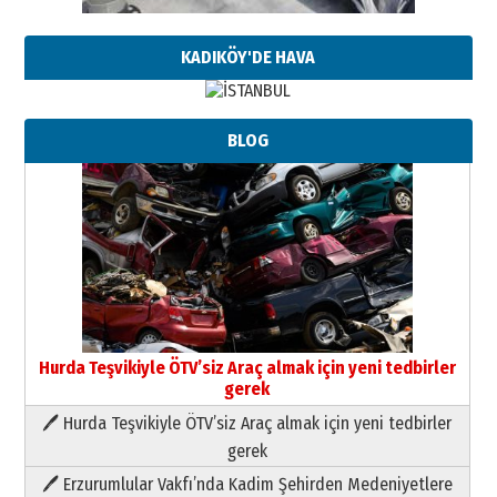
KADIKÖY'DE HAVA
BLOG
Hurda Teşvikiyle ÖTV’siz Araç almak için yeni tedbirler
gerek
🖊 Hurda Teşvikiyle ÖTV’siz Araç almak için yeni tedbirler
Neşat YALÇIN
gerek
Paranın Aile Kültüründeki Yeri
🖊 Erzurumlular Vakfı’nda Kadim Şehirden Medeniyetlere
03 Ağustos 2026 Pazartesi