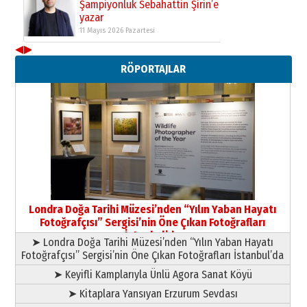
Şampiyonluk Sebahattin Şirin’e
yazar
11 Mayıs 2026 Pazartesi
◀
▶
Neşat YALÇIN
RÖPORTAJLAR
Paranın Aile Kültüründeki Yeri
03 Ağustos 2026 Pazartesi
Yıldırım Gündoğdu
HAVVA’NIN ÜÇ KIZI
09 Temmuz 2026 Perşembe
Yusuf POLAT
Şampiyonluk Sebahattin Şirin’e
Londra Doğa Tarihi Müzesi’nden “Yılın Yaban Hayatı
yazar
Fotoğrafçısı” Sergisi’nin Öne Çıkan Fotoğrafları
11 Mayıs 2026 Pazartesi
İstanbul’da
➤ Londra Doğa Tarihi Müzesi’nden “Yılın Yaban Hayatı
Fotoğrafçısı” Sergisi’nin Öne Çıkan Fotoğrafları İstanbul’da
➤ Keyifli Kamplarıyla Ünlü Agora Sanat Köyü
➤ Kitaplara Yansıyan Erzurum Sevdası