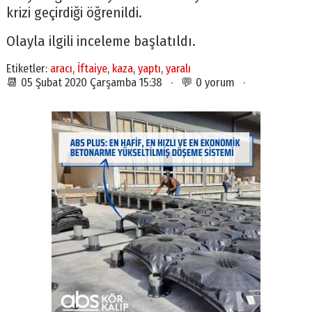
krizi geçirdiği öğrenildi.
Olayla ilgili inceleme başlatıldı.
Etiketler:
aracı
,
İftaiye
,
kaza
,
yaptı
,
yaralı
📆 05 Şubat 2020 Çarşamba 15:38 · 💬 0 yorum ·