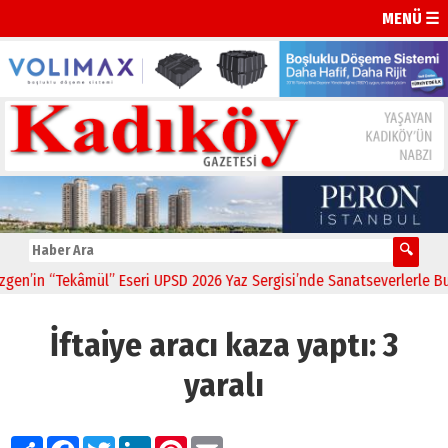
MENÜ ☰
in “Tekâmül” Eseri UPSD 2026 Yaz Sergisi’nde Sanatseverlerle Buluşt
İftaiye aracı kaza yaptı: 3
yaralı
Paylaş
Facebook
Twitter
LinkedIn
Pinterest
Email