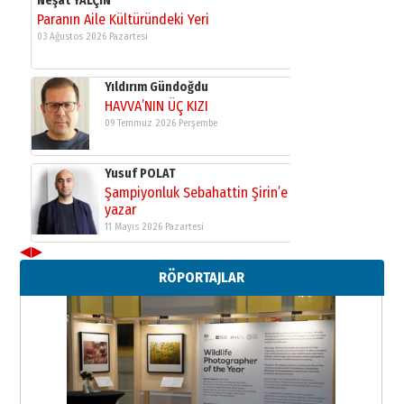
Neşat YALÇIN
Paranın Aile Kültüründeki Yeri
03 Ağustos 2026 Pazartesi
Yıldırım Gündoğdu
HAVVA’NIN ÜÇ KIZI
09 Temmuz 2026 Perşembe
Yusuf POLAT
Şampiyonluk Sebahattin Şirin’e
yazar
11 Mayıs 2026 Pazartesi
◀
▶
Neşat YALÇIN
RÖPORTAJLAR
Paranın Aile Kültüründeki Yeri
03 Ağustos 2026 Pazartesi
Yıldırım Gündoğdu
HAVVA’NIN ÜÇ KIZI
09 Temmuz 2026 Perşembe