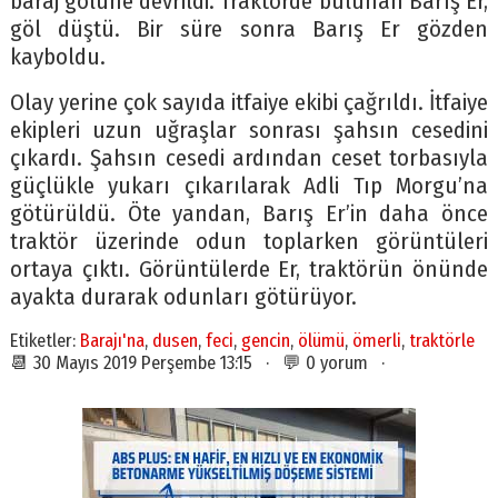
baraj gölüne devrildi. Traktörde bulunan Barış Er,
göl düştü. Bir süre sonra Barış Er gözden
kayboldu.
Olay yerine çok sayıda itfaiye ekibi çağrıldı. İtfaiye
ekipleri uzun uğraşlar sonrası şahsın cesedini
çıkardı. Şahsın cesedi ardından ceset torbasıyla
güçlükle yukarı çıkarılarak Adli Tıp Morgu’na
götürüldü. Öte yandan, Barış Er’in daha önce
traktör üzerinde odun toplarken görüntüleri
ortaya çıktı. Görüntülerde Er, traktörün önünde
ayakta durarak odunları götürüyor.
Etiketler:
Barajı'na
,
dusen
,
feci
,
gencin
,
ölümü
,
ömerli
,
traktörle
📆 30 Mayıs 2019 Perşembe 13:15 · 💬 0 yorum ·