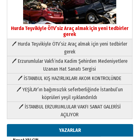
Hurda Teşvikiyle ÖTV’siz Araç almak için yeni tedbirler
gerek
🖊 Hurda Teşvikiyle ÖTV’siz Araç almak için yeni tedbirler
Neşat YALÇIN
gerek
Paranın Aile Kültüründeki Yeri
🖊 Erzurumlular Vakfı’nda Kadim Şehirden Medeniyetlere
03 Ağustos 2026 Pazartesi
Uzanan Hat Sanatı Sergisi
🖊 İSTANBUL KIŞ HAZIRLIKLARI AKOM KONTROLÜNDE
Yıldırım Gündoğdu
HAVVA’NIN ÜÇ KIZI
🖊 YEŞİLAY’ın bağımsızlık seferberliğinde İstanbul’un
09 Temmuz 2026 Perşembe
köprüleri yeşil ışıklandırıldı
🖊 İSTANBUL ERZURUMLULAR VAKFI SANAT GALERİSİ
Yusuf POLAT
AÇILIYOR
Şampiyonluk Sebahattin Şirin’e
yazar
11 Mayıs 2026 Pazartesi
YAZARLAR