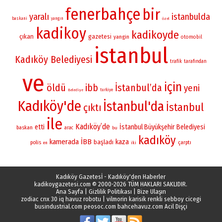
fenerbahçe
bir
yaralı
istanbulda
baskani
yangın
özel
kadikoy
kadikoyde
çıkan
gazetesi
yangin
otomobil
istanbul
Kadıköy Belediyesi
trafik
tarafından
ve
için
öldü
İstanbul’da
ibb
yeni
turkiye
Belediye
Kadıköy'de
İstanbul'da
İstanbul
çıktı
ile
Kadıköy’de
etti
İstanbul Büyükşehir Belediyesi
baskan
arac
bu
kadıköy
kamerada
İBB
kaza
başladı
polis
çarptı
iki
en
Kadıköy Gazetesİ - Kadıköy'den Haberler
kadikoygazetesi.com
© 2000-2026 TÜM HAKLARI SAKLIDIR.
Ana Sayfa
|
Gizlilik Politikası
|
Bize Ulaşın
zodiac cnx 30 iq havuz robotu
|
vilmorin karisik renkli sebboy cicegi
busindustrial.com
peosoc.com
bahcehavuz.com
Acil Dişçi