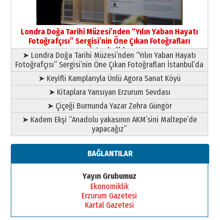
Yusuf POLAT
Şampiyonluk Sebahattin Şirin’e
Londra Doğa Tarihi Müzesi’nden “Yılın Yaban Hayatı
yazar
Fotoğrafçısı” Sergisi’nin Öne Çıkan Fotoğrafları
11 Mayıs 2026 Pazartesi
İstanbul’da
➤ Londra Doğa Tarihi Müzesi’nden “Yılın Yaban Hayatı
Fotoğrafçısı” Sergisi’nin Öne Çıkan Fotoğrafları İstanbul’da
➤ Keyifli Kamplarıyla Ünlü Agora Sanat Köyü
➤ Kitaplara Yansıyan Erzurum Sevdası
➤ Çiçeği Burnunda Yazar Zehra Güngör
➤ Kadem Ekşi “Anadolu yakasının AKM’sini Maltepe’de
yapacağız”
BAĞLANTILAR
Yayın Grubumuz
Ekonomiklik
Erzurum Gazetesi
Kartal Gazetesi