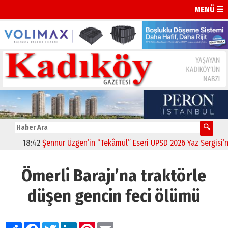
MENÜ ☰
18:42
Şennur Üzgen’in “Tekâmül” Eseri UPSD 2026 Yaz Sergisi’nde S
Ömerli Barajı’na traktörle
düşen gencin feci ölümü
Paylaş
Facebook
Twitter
LinkedIn
Pinterest
Email