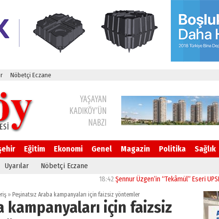
r
Nöbetçi Eczane
şehir
Eğitim
Ekonomi
Genel
Magazin
Politika
Sağlık
Uyarılar
Nöbetçi Eczane
18:42
Şennur Üzgen’in “Tekâmül” Eseri UPSD 2026 Yaz
riş
»
Peşinatsız Araba kampanyaları için faizsiz yöntemler
 kampanyaları için faizsiz