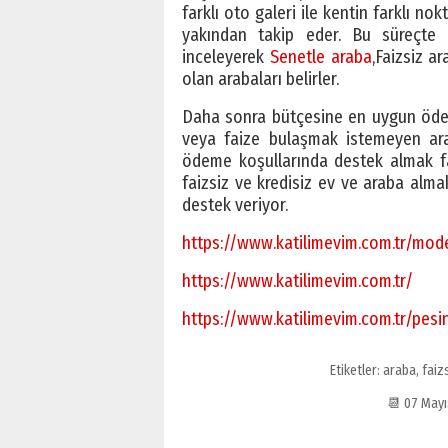
farklı oto galeri ile kentin farklı no
yakından takip eder. Bu süreçte 
inceleyerek
Senetle araba
,Faizsiz a
olan arabaları belirler.
Daha sonra bütçesine en uygun ödeme
veya faize bulaşmak istemeyen arab
ödeme koşullarında destek almak fai
faizsiz ve kredisiz ev ve araba alma
destek veriyor.
https://www.katilimevim.com.tr/mode
https://www.katilimevim.com.tr/
https://www.katilimevim.com.tr/pesina
Etiketler:
araba
,
faiz
📆 07 Mayı