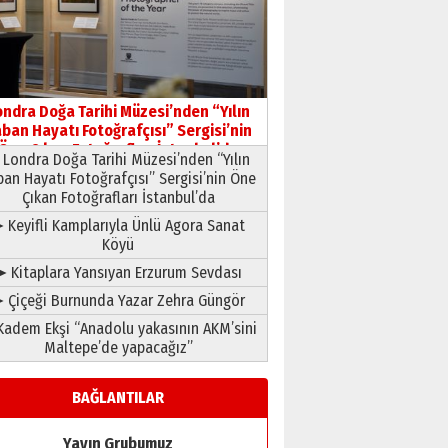
HAVVA’NIN ÜÇ KIZI
09 Temmuz 2026 Perşembe
Yusuf POLAT
Şampiyonluk Sebahattin
ondra Doğa Tarihi Müzesi’nden “Yılın
Şirin’e yazar
ban Hayatı Fotoğrafçısı” Sergisi’nin
11 Mayıs 2026 Pazartesi
Öne Çıkan Fotoğrafları İstanbul’da
Londra Doğa Tarihi Müzesi’nden “Yılın
ban Hayatı Fotoğrafçısı” Sergisi’nin Öne
Çıkan Fotoğrafları İstanbul’da
 Keyifli Kamplarıyla Ünlü Agora Sanat
Köyü
➤ Kitaplara Yansıyan Erzurum Sevdası
 Çiçeği Burnunda Yazar Zehra Güngör
adem Ekşi “Anadolu yakasının AKM’sini
Maltepe’de yapacağız”
BAĞLANTILAR
Yayın Grubumuz