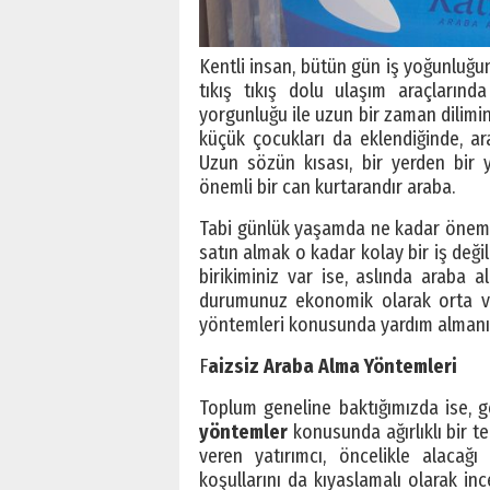
Kentli insan, bütün gün iş yoğunluğ
tıkış tıkış dolu ulaşım araçları
yorgunluğu ile uzun bir zaman dilimi
küçük çocukları da eklendiğinde, a
Uzun sözün kısası, bir yerden bir 
önemli bir can kurtarandır araba.
Tabi günlük yaşamda ne kadar önemli 
satın almak o kadar kolay bir iş deği
birikiminiz var ise, aslında araba a
durumunuz ekonomik olarak orta vey
yöntemleri konusunda yardım almanız
F
aizsiz Araba Alma Yöntemleri
Toplum geneline baktığımızda ise, 
yöntemler
konusunda ağırlıklı bir t
veren yatırımcı, öncelikle alacağı
koşullarını da kıyaslamalı olarak inc