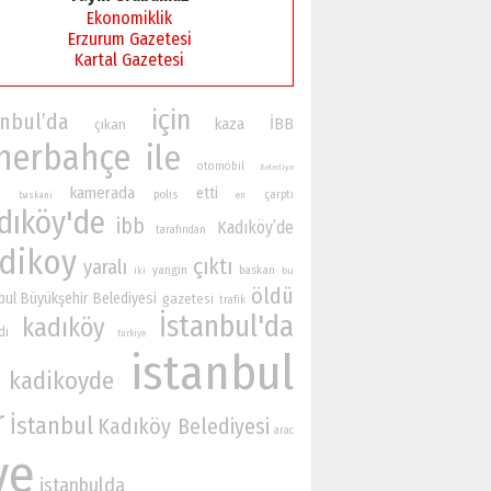
Ekonomiklik
Erzurum Gazetesi
Kartal Gazetesi
için
anbul’da
İBB
kaza
çıkan
nerbahçe
ile
otomobil
Belediye
kamerada
etti
polis
çarptı
baskani
en
dıköy'de
ibb
Kadıköy’de
tarafından
dikoy
çıktı
yaralı
yangin
baskan
iki
bu
öldü
bul Büyükşehir Belediyesi
gazetesi
trafik
İstanbul'da
kadıköy
dı
turkiye
istanbul
kadikoyde
r
İstanbul
Kadıköy Belediyesi
arac
ve
istanbulda