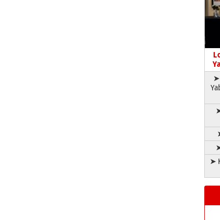
L
Ya
➤ 
Ya
➤
➤
➤ K