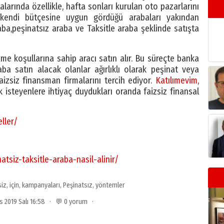
ktalarında özellikle, hafta sonları kurulan oto pazarlarını
kendi bütçesine uygun gördüğü arabaları yakından
raba,peşinatsız araba ve Taksitle araba şeklinde satışta
 koşullarına sahip aracı satın alır. Bu süreçte banka
a satın alacak olanlar ağırlıklı olarak peşinat veya
zsiz finansman firmalarını tercih ediyor.
Katılımevim
,
k isteyenlere ihtiyaç duydukları oranda faizsiz finansal
ller/
tsiz-taksitle-araba-nasil-alinir/
siz
,
için
,
kampanyaları
,
Peşinatsız
,
yöntemler
s 2019 Salı 16:58 · 💬 0 yorum ·