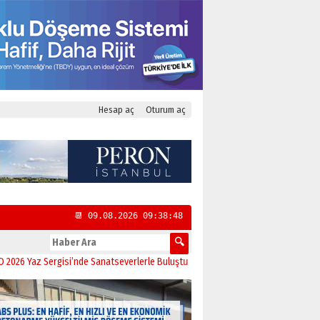
Hesap aç
Oturum aç
📆 09.08.2026 09:38:49
 Sergisi’nde Sanatseverlerle Buluştu
11:21
CHP Kadıköy İlçe Başkanlığı’na Ya