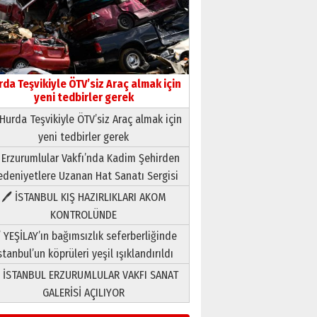
rda Teşvikiyle ÖTV’siz Araç almak için
yeni tedbirler gerek
Hurda Teşvikiyle ÖTV’siz Araç almak için
yeni tedbirler gerek
Neşat YALÇIN
 Erzurumlular Vakfı’nda Kadim Şehirden
Paranın Aile Kültüründeki Yeri
deniyetlere Uzanan Hat Sanatı Sergisi
03 Ağustos 2026 Pazartesi
🖊 İSTANBUL KIŞ HAZIRLIKLARI AKOM
KONTROLÜNDE
Yıldırım Gündoğdu
HAVVA’NIN ÜÇ KIZI
 YEŞİLAY’ın bağımsızlık seferberliğinde
09 Temmuz 2026 Perşembe
stanbul’un köprüleri yeşil ışıklandırıldı
 İSTANBUL ERZURUMLULAR VAKFI SANAT
Yusuf POLAT
GALERİSİ AÇILIYOR
Şampiyonluk Sebahattin
Şirin’e yazar