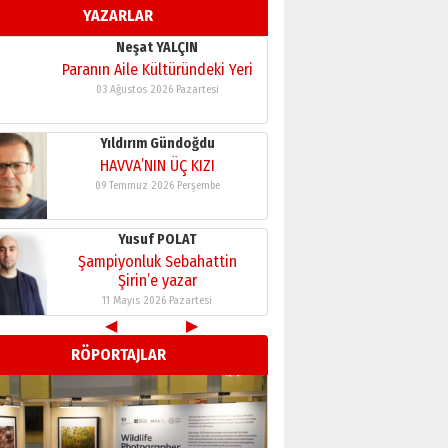
YAZARLAR
11 Mayıs 2026 Pazartesi
Neşat YALÇIN
Paranın Aile Kültüründeki Yeri
03 Ağustos 2026 Pazartesi
Yıldırım Gündoğdu
HAVVA’NIN ÜÇ KIZI
09 Temmuz 2026 Perşembe
Yusuf POLAT
Şampiyonluk Sebahattin
Şirin’e yazar
11 Mayıs 2026 Pazartesi
◀
▶
Neşat YALÇIN
RÖPORTAJLAR
Paranın Aile Kültüründeki Yeri
03 Ağustos 2026 Pazartesi
Yıldırım Gündoğdu