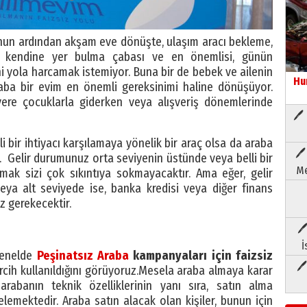
unun ardından akşam eve dönüşte, ulaşım aracı bekleme,
nda kendine yer bulma çabası ve en önemlisi, günün
ni yola harcamak istemiyor. Buna bir de bebek ve ailenin
Hu
raba bir evim en önemli gereksinimi haline dönüşüyor.
yere çocuklarla giderken veya alışveriş dönemlerinde
🖊 
bir ihtiyacı karşılamaya yönelik bir araç olsa da araba
🖊
l. Gelir durumunuz orta seviyenin üstünde veya belli bir
Me
lmak sizi çok sıkıntıya sokmayacaktır. Ama eğer, gelir
a alt seviyede ise, banka kredisi veya diğer finans
 gerekecektir.
🖊
İ
genelde
Peşinatsız Araba
kampanyaları için faizsiz
🖊
ercih kullanıldığını görüyoruz.Mesela araba almaya karar
 arabanın teknik özelliklerinin yanı sıra, satın alma
elemektedir. Araba satın alacak olan kişiler, bunun için