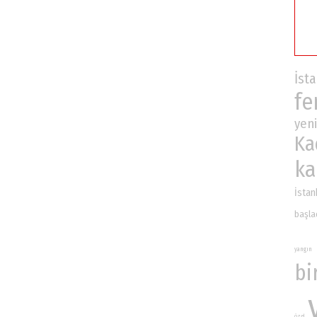
İst
fe
yeni
Ka
ka
İstan
başla
yangın
bi
özel