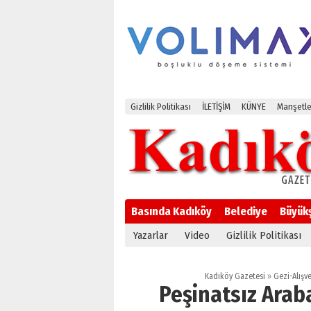
Gizlilik Politikası
İLETİŞİM
KÜNYE
Manşetle
Basında Kadıköy
Belediye
Büyük
Yazarlar
Video
Gizlilik Politikası
Kadıköy Gazetesi
»
Gezi-Alışve
Peşinatsız Araba