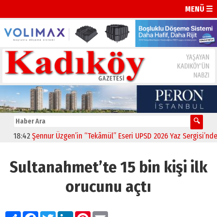
MENÜ ☰
18:42
Şennur Üzgen’in “Tekâmül” Eseri UPSD 2026 Yaz Sergisi’nde Sana
Sultanahmet’te 15 bin kişi ilk
orucunu açtı
Paylaş
Facebook
Twitter
LinkedIn
Pinterest
Email