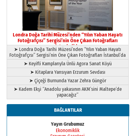
Şampiyonluk Sebahattin Şirin’e
yazar
11 Mayıs 2026 Pazartesi
Londra Doğa Tarihi Müzesi’nden “Yılın Yaban Hayatı
Fotoğrafçısı” Sergisi’nin Öne Çıkan Fotoğrafları
İstanbul’da
➤ Londra Doğa Tarihi Müzesi’nden “Yılın Yaban Hayatı
Fotoğrafçısı” Sergisi’nin Öne Çıkan Fotoğrafları İstanbul’da
➤ Keyifli Kamplarıyla Ünlü Agora Sanat Köyü
➤ Kitaplara Yansıyan Erzurum Sevdası
➤ Çiçeği Burnunda Yazar Zehra Güngör
➤ Kadem Ekşi “Anadolu yakasının AKM’sini Maltepe’de
yapacağız”
BAĞLANTILAR
Yayın Grubumuz
Ekonomiklik