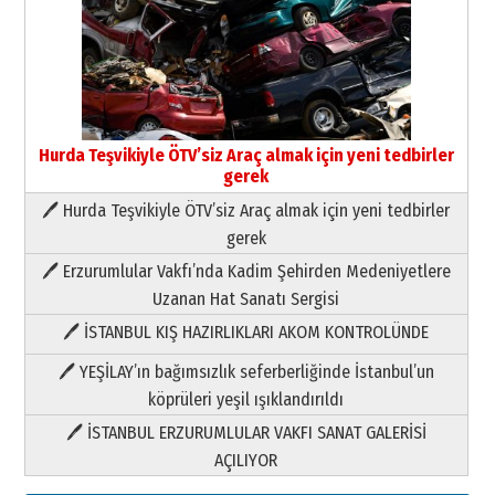
Neşat YALÇIN
Hurda Teşvikiyle ÖTV’siz Araç almak için yeni tedbirler
Paranın Aile Kültüründeki Yeri
gerek
03 Ağustos 2026 Pazartesi
🖊 Hurda Teşvikiyle ÖTV’siz Araç almak için yeni tedbirler
gerek
Yıldırım Gündoğdu
HAVVA’NIN ÜÇ KIZI
🖊 Erzurumlular Vakfı’nda Kadim Şehirden Medeniyetlere
09 Temmuz 2026 Perşembe
Uzanan Hat Sanatı Sergisi
🖊 İSTANBUL KIŞ HAZIRLIKLARI AKOM KONTROLÜNDE
Yusuf POLAT
🖊 YEŞİLAY’ın bağımsızlık seferberliğinde İstanbul’un
Şampiyonluk Sebahattin Şirin’e
yazar
köprüleri yeşil ışıklandırıldı
11 Mayıs 2026 Pazartesi
🖊 İSTANBUL ERZURUMLULAR VAKFI SANAT GALERİSİ
Neşat YALÇIN
AÇILIYOR
Paranın Aile Kültüründeki Yeri