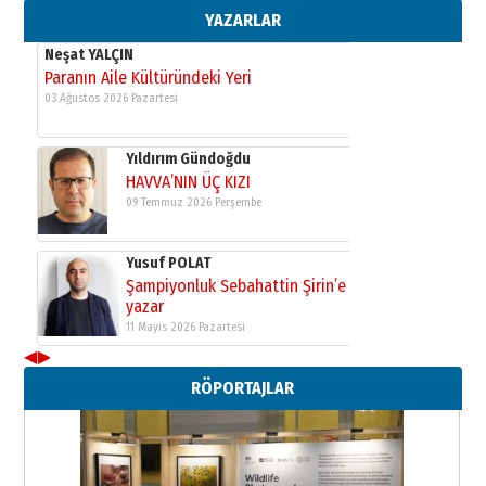
03 Ağustos 2026 Pazartesi
YAZARLAR
Yıldırım Gündoğdu
HAVVA’NIN ÜÇ KIZI
09 Temmuz 2026 Perşembe
Yusuf POLAT
Şampiyonluk Sebahattin Şirin’e
yazar
11 Mayıs 2026 Pazartesi
Neşat YALÇIN
Paranın Aile Kültüründeki Yeri
03 Ağustos 2026 Pazartesi
◀
▶
Yıldırım Gündoğdu
RÖPORTAJLAR
HAVVA’NIN ÜÇ KIZI
09 Temmuz 2026 Perşembe
Yusuf POLAT