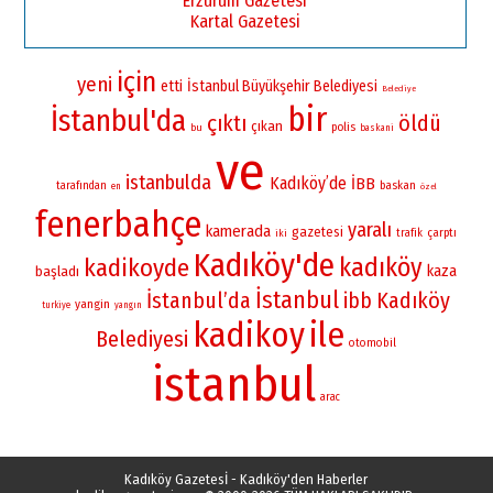
Erzurum Gazetesi
Kartal Gazetesi
için
yeni
etti
İstanbul Büyükşehir Belediyesi
Belediye
bir
İstanbul'da
çıktı
öldü
çıkan
polis
bu
baskani
ve
istanbulda
Kadıköy’de
İBB
baskan
tarafından
en
özel
fenerbahçe
yaralı
kamerada
gazetesi
çarptı
iki
trafik
Kadıköy'de
kadıköy
kadikoyde
kaza
başladı
İstanbul
İstanbul’da
Kadıköy
ibb
yangin
turkiye
yangın
kadikoy
ile
Belediyesi
otomobil
istanbul
arac
Kadıköy Gazetesİ - Kadıköy'den Haberler