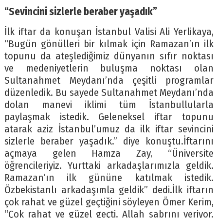
“Sevincini sizlerle beraber yaşadık”
İlk iftar da konuşan İstanbul Valisi Ali Yerlikaya,
“Bugün gönülleri bir kılmak için Ramazan’ın ilk
topunu da ateşlediğimiz dünyanın sıfır noktası
ve medeniyetlerin buluşma noktası olan
Sultanahmet Meydanı’nda çeşitli programlar
düzenledik. Bu sayede Sultanahmet Meydanı’nda
dolan manevi iklimi tüm İstanbullularla
paylaşmak istedik. Geleneksel iftar topunu
atarak aziz İstanbul’umuz da ilk iftar sevincini
sizlerle beraber yaşadık.” diye konuştu.İftarını
açmaya gelen Hamza Zay, “Üniversite
öğrencileriyiz. Yurttaki arkadaşlarımızla geldik.
Ramazan’ın ilk gününe katılmak istedik.
Özbekistanlı arkadaşımla geldik” dedi.İlk iftarın
çok rahat ve güzel geçtiğini söyleyen Ömer Kerim,
“Çok rahat ve güzel geçti. Allah sabrını veriyor.