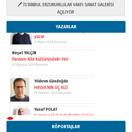
🖊 İSTANBUL ERZURUMLULAR VAKFI SANAT GALERİSİ
Yusuf POLAT
AÇILIYOR
Şampiyonluk Sebahattin Şirin’e
yazar
11 Mayıs 2026 Pazartesi
YAZARLAR
Neşat YALÇIN
Paranın Aile Kültüründeki Yeri
03 Ağustos 2026 Pazartesi
Yıldırım Gündoğdu
HAVVA’NIN ÜÇ KIZI
09 Temmuz 2026 Perşembe
Yusuf POLAT
Şampiyonluk Sebahattin Şirin’e
yazar
11 Mayıs 2026 Pazartesi
◀
▶
Neşat YALÇIN
RÖPORTAJLAR
Paranın Aile Kültüründeki Yeri