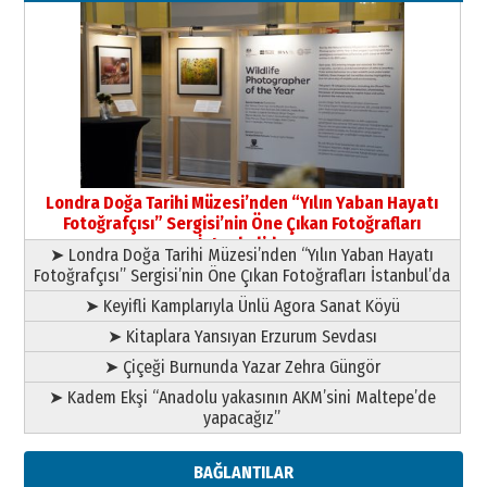
03 Ağustos 2026 Pazartesi
Yıldırım Gündoğdu
HAVVA’NIN ÜÇ KIZI
09 Temmuz 2026 Perşembe
Yusuf POLAT
Şampiyonluk Sebahattin Şirin’e
Londra Doğa Tarihi Müzesi’nden “Yılın Yaban Hayatı
yazar
Fotoğrafçısı” Sergisi’nin Öne Çıkan Fotoğrafları
11 Mayıs 2026 Pazartesi
İstanbul’da
➤ Londra Doğa Tarihi Müzesi’nden “Yılın Yaban Hayatı
Fotoğrafçısı” Sergisi’nin Öne Çıkan Fotoğrafları İstanbul’da
➤ Keyifli Kamplarıyla Ünlü Agora Sanat Köyü
➤ Kitaplara Yansıyan Erzurum Sevdası
➤ Çiçeği Burnunda Yazar Zehra Güngör
➤ Kadem Ekşi “Anadolu yakasının AKM’sini Maltepe’de
yapacağız”
BAĞLANTILAR