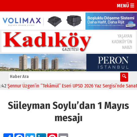
MENÜ ☰
ennur Üzgen’in “Tekâmül” Eseri UPSD 2026 Yaz Sergisi’nde Sanatsever
Süleyman Soylu’dan 1 Mayıs
mesajı
Paylaş
Facebook
Twitter
LinkedIn
Pinterest
Email