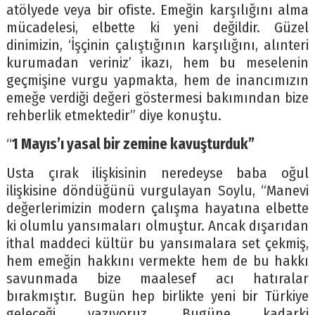
atölyede veya bir ofiste. Emeğin karşılığını alma
mücadelesi, elbette ki yeni değildir. Güzel
dinimizin, ‘İşçinin çalıştığının karşılığını, alınteri
kurumadan veriniz’ ikazı, hem bu meselenin
geçmişine vurgu yapmakta, hem de inancımızın
emeğe verdiği değeri göstermesi bakımından bize
rehberlik etmektedir” diye konuştu.
“
1 Mayıs’ı yasal bir zemine kavuşturduk”
Usta çırak ilişkisinin neredeyse baba oğul
ilişkisine döndüğünü vurgulayan Soylu, “Manevi
değerlerimizin modern çalışma hayatına elbette
ki olumlu yansımaları olmuştur. Ancak dışarıdan
ithal maddeci kültür bu yansımalara set çekmiş,
hem emeğin hakkını vermekte hem de bu hakkı
savunmada bize maalesef acı hatıralar
bırakmıştır. Bugün hep birlikte yeni bir Türkiye
geleceği yazıyoruz. Bugüne kadarki