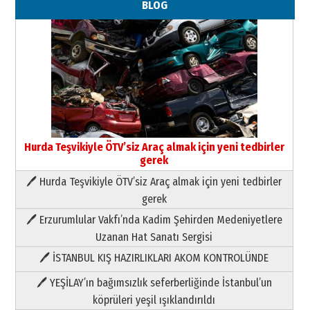
BLOG
Hurda Teşvikiyle ÖTV’siz Araç almak için yeni tedbirler
gerek
🖊 Hurda Teşvikiyle ÖTV’siz Araç almak için yeni tedbirler
Neşat YALÇIN
gerek
Paranın Aile Kültüründeki Yeri
🖊 Erzurumlular Vakfı’nda Kadim Şehirden Medeniyetlere
03 Ağustos 2026 Pazartesi
Uzanan Hat Sanatı Sergisi
🖊 İSTANBUL KIŞ HAZIRLIKLARI AKOM KONTROLÜNDE
Yıldırım Gündoğdu
HAVVA’NIN ÜÇ KIZI
🖊 YEŞİLAY’ın bağımsızlık seferberliğinde İstanbul’un
09 Temmuz 2026 Perşembe
köprüleri yeşil ışıklandırıldı