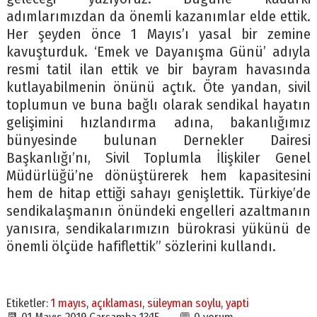
adımlarımızdan da önemli kazanımlar elde ettik.
Her şeyden önce 1 Mayıs’ı yasal bir zemine
kavuşturduk. ‘Emek ve Dayanışma Günü’ adıyla
resmi tatil ilan ettik ve bir bayram havasında
kutlayabilmenin önünü açtık. Öte yandan, sivil
toplumun ve buna bağlı olarak sendikal hayatın
gelişimini hızlandırma adına, bakanlığımız
bünyesinde bulunan Dernekler Dairesi
Başkanlığı’nı, Sivil Toplumla İlişkiler Genel
Müdürlüğü’ne dönüştürerek hem kapasitesini
hem de hitap ettiği sahayı genişlettik. Türkiye’de
sendikalaşmanın önündeki engelleri azaltmanın
yanısıra, sendikalarımızın bürokrasi yükünü de
önemli ölçüde hafiflettik” sözlerini kullandı.
Etiketler:
1 mayıs
,
açıklaması
,
süleyman soylu
,
yapti
📆 01 Mayıs 2019 Çarşamba 13:15 · 💬 0 yorum ·