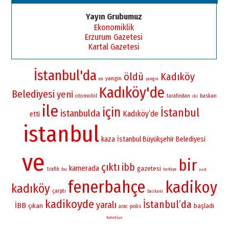
Yayın Grubumuz
Ekonomiklik
Erzurum Gazetesi
Kartal Gazetesi
İstanbul'da
öldü
Kadıköy
yangin
en
yangın
Kadıköy'de
Belediyesi
yeni
otomobil
baskan
tarafından
iki
ile
için
İstanbul
istanbulda
Kadıköy’de
etti
istanbul
kaza
İstanbul Büyükşehir Belediyesi
ve
bir
çıktı
ibb
kamerada
gazetesi
trafik
bu
turkiye
özel
fenerbahçe
kadikoy
kadıköy
çarptı
baskani
kadikoyde
İstanbul’da
yaralı
İBB
çıkan
başladı
polis
arac
Belediye