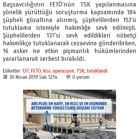
Başsavcılığının FETÖ’nün TSK yapılanmasına
yönelik yürüttüğü soruşturma kapsamında 184
şüpheli gözaltına alınmış, şüphelilerden 153’ü
tutuklama istemiyle hakimliğe sevk edilmişti.
Şüphelilerden 137’si sevk edildikleri nöbetçi
hakimlikçe tutuklanarak cezaevine gönderilirken,
16 asker ise etkin pişmanlık hükümlerinden
yararlanarak serbest bırakıldı.
Etiketler:
137
,
FETÖ
,
kisi
,
operasyon
,
TSK
,
tutuklandi
📆 30 Nisan 2019 Salı 12:14 · 💬 0 yorum ·