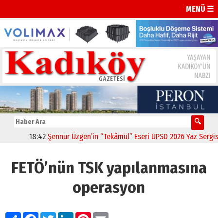
MENÜ ☰
18:42
Şennur Üzgen’in “Tekâmül” Eseri UPSD 2026 Yaz Sergisi’nd
FETÖ’nün TSK yapılanmasına
operasyon
Paylaş
Facebook
Twitter
LinkedIn
Pinterest
Email