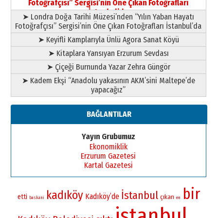
Fotoğrafçısı” Sergisi’nin Öne Çıkan Fotoğrafları
11 Mayıs 2026 Pazartesi
İstanbul’da
➤ Londra Doğa Tarihi Müzesi’nden “Yılın Yaban Hayatı
Fotoğrafçısı” Sergisi’nin Öne Çıkan Fotoğrafları İstanbul’da
➤ Keyifli Kamplarıyla Ünlü Agora Sanat Köyü
➤ Kitaplara Yansıyan Erzurum Sevdası
➤ Çiçeği Burnunda Yazar Zehra Güngör
➤ Kadem Ekşi “Anadolu yakasının AKM’sini Maltepe’de
yapacağız”
BAĞLANTILAR
Yayın Grubumuz
Ekonomiklik
Erzurum Gazetesi
Kartal Gazetesi
bir
kadıköy
İstanbul
Kadıköy’de
etti
çıkan
baskani
en
istanbul