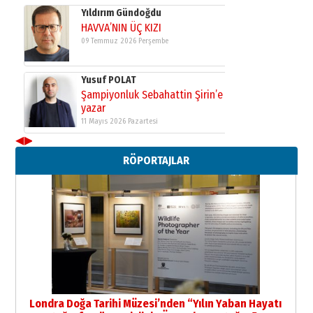
Yıldırım Gündoğdu
HAVVA’NIN ÜÇ KIZI
09 Temmuz 2026 Perşembe
Yusuf POLAT
Şampiyonluk Sebahattin Şirin’e
yazar
11 Mayıs 2026 Pazartesi
◀
▶
Neşat YALÇIN
RÖPORTAJLAR
Paranın Aile Kültüründeki Yeri
03 Ağustos 2026 Pazartesi
Yıldırım Gündoğdu
HAVVA’NIN ÜÇ KIZI
09 Temmuz 2026 Perşembe
Yusuf POLAT
Şampiyonluk Sebahattin Şirin’e
Londra Doğa Tarihi Müzesi’nden “Yılın Yaban Hayatı
yazar