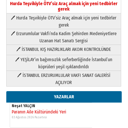
Hurda Teşvikiyle ÖTV’siz Araç almak için yeni tedbirler
gerek
🖊 Hurda Teşvikiyle ÖTV’siz Araç almak için yeni tedbirler
Neşat YALÇIN
gerek
Paranın Aile Kültüründeki Yeri
🖊 Erzurumlular Vakfı’nda Kadim Şehirden Medeniyetlere
03 Ağustos 2026 Pazartesi
Uzanan Hat Sanatı Sergisi
🖊 İSTANBUL KIŞ HAZIRLIKLARI AKOM KONTROLÜNDE
Yıldırım Gündoğdu
HAVVA’NIN ÜÇ KIZI
🖊 YEŞİLAY’ın bağımsızlık seferberliğinde İstanbul’un
09 Temmuz 2026 Perşembe
köprüleri yeşil ışıklandırıldı
🖊 İSTANBUL ERZURUMLULAR VAKFI SANAT GALERİSİ
Yusuf POLAT
AÇILIYOR
Şampiyonluk Sebahattin Şirin’e
yazar
11 Mayıs 2026 Pazartesi
YAZARLAR
Neşat YALÇIN
Paranın Aile Kültüründeki Yeri
03 Ağustos 2026 Pazartesi