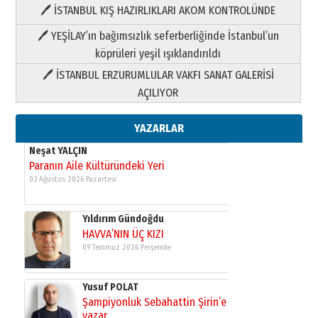
🖊 İSTANBUL KIŞ HAZIRLIKLARI AKOM KONTROLÜNDE
Yıldırım Gündoğdu
HAVVA’NIN ÜÇ KIZI
🖊 YEŞİLAY’ın bağımsızlık seferberliğinde İstanbul’un
09 Temmuz 2026 Perşembe
köprüleri yeşil ışıklandırıldı
🖊 İSTANBUL ERZURUMLULAR VAKFI SANAT GALERİSİ
Yusuf POLAT
AÇILIYOR
Şampiyonluk Sebahattin Şirin’e
yazar
11 Mayıs 2026 Pazartesi
YAZARLAR
Neşat YALÇIN
Paranın Aile Kültüründeki Yeri
03 Ağustos 2026 Pazartesi
Yıldırım Gündoğdu
HAVVA’NIN ÜÇ KIZI
09 Temmuz 2026 Perşembe
Yusuf POLAT
Şampiyonluk Sebahattin Şirin’e
yazar