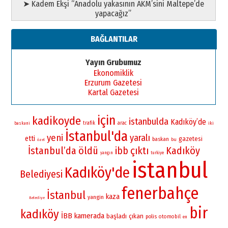
➤ Kadem Ekşi “Anadolu yakasının AKM’sini Maltepe’de
yapacağız”
BAĞLANTILAR
Yayın Grubumuz
Ekonomiklik
Erzurum Gazetesi
Kartal Gazetesi
için
kadikoyde
istanbulda
Kadıköy’de
trafik
arac
iki
baskani
İstanbul'da
yeni
yaralı
etti
gazetesi
baskan
bu
özel
İstanbul’da
öldü
çıktı
Kadıköy
ibb
yangın
turkiye
istanbul
Kadıköy'de
Belediyesi
fenerbahçe
İstanbul
kaza
yangin
Belediye
bir
kadıköy
İBB
kamerada
başladı
çıkan
polis
otomobil
en