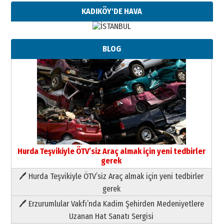
KADIKÖY'DE HAVA
BLOG
Hurda Teşvikiyle ÖTV’siz Araç almak için yeni tedbirler
gerek
🖊 Hurda Teşvikiyle ÖTV’siz Araç almak için yeni tedbirler
Neşat YALÇIN
gerek
Paranın Aile Kültüründeki Yeri
🖊 Erzurumlular Vakfı’nda Kadim Şehirden Medeniyetlere
03 Ağustos 2026 Pazartesi
Uzanan Hat Sanatı Sergisi