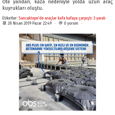
Öte yandan, kaza nedeniyle yolda uzun araç
kuyrukları oluştu.
Etiketler:
Sancaktepe'de araçlar kafa kafaya çarpıştı: 3 yaralı
📆 28 Nisan 2019 Pazar 22:49 · 💬 0 yorum ·