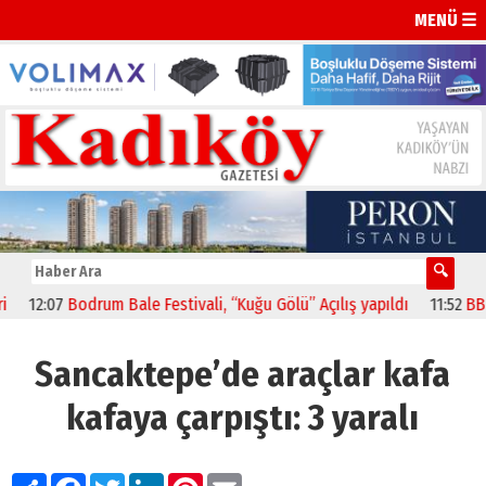
MENÜ ☰
12:07
Bodrum Bale Festivali, “Kuğu Gölü” Açılış yapıldı
11:52
BBP’li 
Sancaktepe’de araçlar kafa
kafaya çarpıştı: 3 yaralı
Paylaş
Facebook
Twitter
LinkedIn
Pinterest
Email