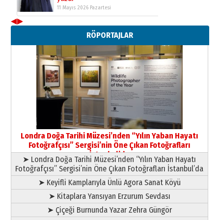
11 Mayıs 2026 Pazartesi
◀
▶
Neşat YALÇIN
RÖPORTAJLAR
Paranın Aile Kültüründeki Yeri
03 Ağustos 2026 Pazartesi
Yıldırım Gündoğdu
HAVVA’NIN ÜÇ KIZI
09 Temmuz 2026 Perşembe
Yusuf POLAT
Şampiyonluk Sebahattin Şirin’e
Londra Doğa Tarihi Müzesi’nden “Yılın Yaban Hayatı
yazar
Fotoğrafçısı” Sergisi’nin Öne Çıkan Fotoğrafları
11 Mayıs 2026 Pazartesi
İstanbul’da
➤ Londra Doğa Tarihi Müzesi’nden “Yılın Yaban Hayatı
Fotoğrafçısı” Sergisi’nin Öne Çıkan Fotoğrafları İstanbul’da
➤ Keyifli Kamplarıyla Ünlü Agora Sanat Köyü
➤ Kitaplara Yansıyan Erzurum Sevdası
➤ Çiçeği Burnunda Yazar Zehra Güngör