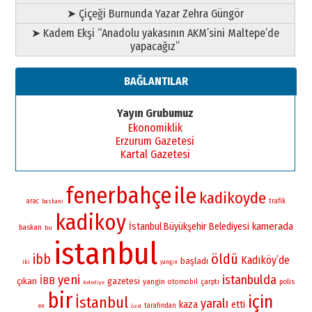
➤ Çiçeği Burnunda Yazar Zehra Güngör
➤ Kadem Ekşi “Anadolu yakasının AKM’sini Maltepe’de
yapacağız”
BAĞLANTILAR
Yayın Grubumuz
Ekonomiklik
Erzurum Gazetesi
Kartal Gazetesi
fenerbahçe
ile
kadikoyde
arac
trafik
baskani
kadikoy
kamerada
İstanbul Büyükşehir Belediyesi
baskan
bu
istanbul
öldü
ibb
Kadıköy’de
başladı
iki
yangın
yeni
istanbulda
İBB
çıkan
gazetesi
yangin
otomobil
çarptı
polis
Belediye
bir
için
İstanbul
yaralı
kaza
etti
tarafından
en
özel