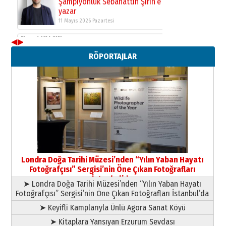
Şampiyonluk Sebahattin Şirin’e
yazar
11 Mayıs 2026 Pazartesi
◀
▶
RÖPORTAJLAR
Londra Doğa Tarihi Müzesi’nden “Yılın Yaban Hayatı
Fotoğrafçısı” Sergisi’nin Öne Çıkan Fotoğrafları
İstanbul’da
➤ Londra Doğa Tarihi Müzesi’nden “Yılın Yaban Hayatı
Fotoğrafçısı” Sergisi’nin Öne Çıkan Fotoğrafları İstanbul’da
➤ Keyifli Kamplarıyla Ünlü Agora Sanat Köyü
➤ Kitaplara Yansıyan Erzurum Sevdası