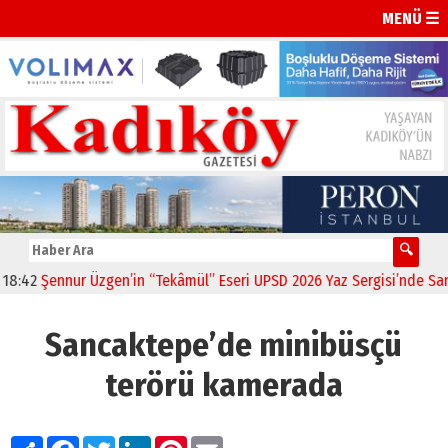
MENÜ ☰
2
Şennur Üzgen’in “Tekâmül” Eseri UPSD 2026 Yaz Sergisi’nde Sanatse
Sancaktepe’de minibüsçü
terörü kamerada
Paylaş
Facebook
Twitter
LinkedIn
Pinterest
Email