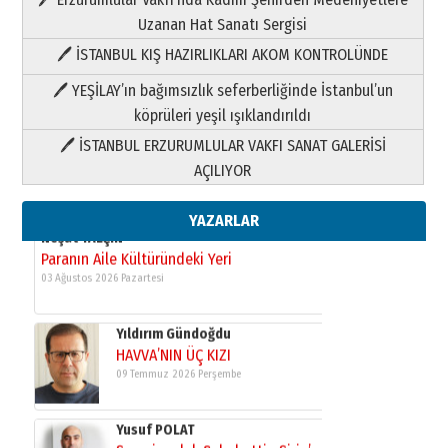
03 Ağustos 2026 Pazartesi
Uzanan Hat Sanatı Sergisi
🖊 İSTANBUL KIŞ HAZIRLIKLARI AKOM KONTROLÜNDE
Yıldırım Gündoğdu
HAVVA’NIN ÜÇ KIZI
🖊 YEŞİLAY’ın bağımsızlık seferberliğinde İstanbul’un
09 Temmuz 2026 Perşembe
köprüleri yeşil ışıklandırıldı
🖊 İSTANBUL ERZURUMLULAR VAKFI SANAT GALERİSİ
Yusuf POLAT
AÇILIYOR
Şampiyonluk Sebahattin Şirin’e
yazar
11 Mayıs 2026 Pazartesi
YAZARLAR
Neşat YALÇIN
Paranın Aile Kültüründeki Yeri
03 Ağustos 2026 Pazartesi
Yıldırım Gündoğdu
HAVVA’NIN ÜÇ KIZI
09 Temmuz 2026 Perşembe
Yusuf POLAT