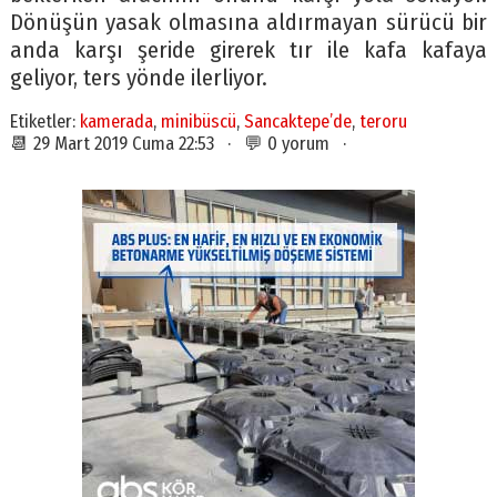
Dönüşün yasak olmasına aldırmayan sürücü bir
anda karşı şeride girerek tır ile kafa kafaya
geliyor, ters yönde ilerliyor.
Etiketler:
kamerada
,
minibüscü
,
Sancaktepe’de
,
teroru
📆 29 Mart 2019 Cuma 22:53 · 💬 0 yorum ·