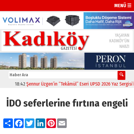
MENÜ ☰
18:42
Şennur Üzgen’in “Tekâmül” Eseri UPSD 2026 Yaz Sergisi’nde
İDO seferlerine fırtına engeli
Paylaş
Facebook
Twitter
LinkedIn
Pinterest
Email