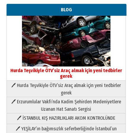
BLOG
Hurda Teşvikiyle ÖTV’siz Araç almak için yeni tedbirler
gerek
🖊 Hurda Teşvikiyle ÖTV’siz Araç almak için yeni tedbirler
Neşat YALÇIN
gerek
Paranın Aile Kültüründeki Yeri
🖊 Erzurumlular Vakfı’nda Kadim Şehirden Medeniyetlere
03 Ağustos 2026 Pazartesi
Uzanan Hat Sanatı Sergisi
🖊 İSTANBUL KIŞ HAZIRLIKLARI AKOM KONTROLÜNDE
Yıldırım Gündoğdu
HAVVA’NIN ÜÇ KIZI
🖊 YEŞİLAY’ın bağımsızlık seferberliğinde İstanbul’un
09 Temmuz 2026 Perşembe