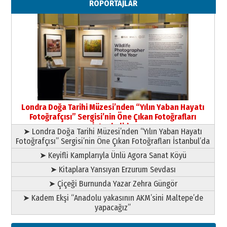
RÖPORTAJLAR
Paranın Aile Kültüründeki Yeri
03 Ağustos 2026 Pazartesi
Yıldırım Gündoğdu
HAVVA’NIN ÜÇ KIZI
09 Temmuz 2026 Perşembe
Yusuf POLAT
Şampiyonluk Sebahattin Şirin’e
Londra Doğa Tarihi Müzesi’nden “Yılın Yaban Hayatı
yazar
Fotoğrafçısı” Sergisi’nin Öne Çıkan Fotoğrafları
11 Mayıs 2026 Pazartesi
İstanbul’da
➤ Londra Doğa Tarihi Müzesi’nden “Yılın Yaban Hayatı
Fotoğrafçısı” Sergisi’nin Öne Çıkan Fotoğrafları İstanbul’da
➤ Keyifli Kamplarıyla Ünlü Agora Sanat Köyü
➤ Kitaplara Yansıyan Erzurum Sevdası
➤ Çiçeği Burnunda Yazar Zehra Güngör
➤ Kadem Ekşi “Anadolu yakasının AKM’sini Maltepe’de
yapacağız”