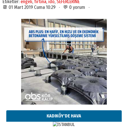
Etiketler:
engeli
,
fırtına
,
ido
,
SEFERLERİNE
📆 01 Mart 2019 Cuma 10:29 · 💬 0 yorum ·
KADIKÖY'DE HAVA