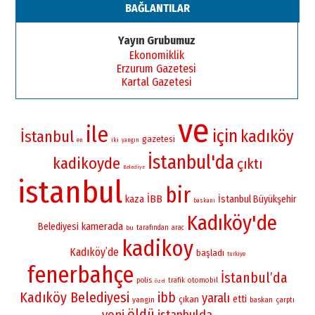
BAĞLANTILAR
Yayın Grubumuz
Ekonomiklik
Erzurum Gazetesi
Kartal Gazetesi
ve
ile
için
kadıköy
İstanbul
gazetesi
iki
en
yangın
İstanbul'da
kadikoyde
çıktı
Belediye
istanbul
bir
İBB
kaza
İstanbul Büyükşehir
baskani
Kadıköy'de
kamerada
Belediyesi
bu
tarafından
arac
kadikoy
Kadıköy’de
başladı
turkiye
fenerbahçe
İstanbul’da
polis
otomobil
trafik
özel
Kadıköy Belediyesi
ibb
yaralı
etti
çıkan
yangin
baskan
çarptı
öldü
yeni
istanbulda