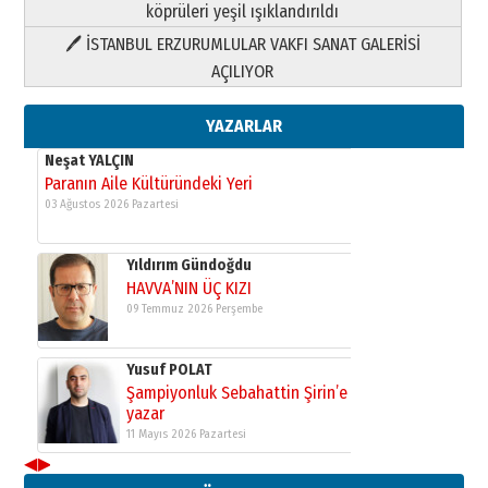
köprüleri yeşil ışıklandırıldı
🖊 İSTANBUL ERZURUMLULAR VAKFI SANAT GALERİSİ
Yusuf POLAT
AÇILIYOR
Şampiyonluk Sebahattin Şirin’e
yazar
11 Mayıs 2026 Pazartesi
YAZARLAR
Neşat YALÇIN
Paranın Aile Kültüründeki Yeri
03 Ağustos 2026 Pazartesi
Yıldırım Gündoğdu
HAVVA’NIN ÜÇ KIZI
09 Temmuz 2026 Perşembe
Yusuf POLAT
Şampiyonluk Sebahattin Şirin’e
yazar
11 Mayıs 2026 Pazartesi
◀
▶
Neşat YALÇIN