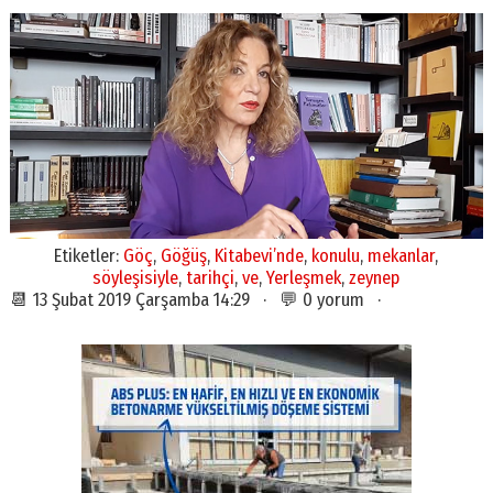
Etiketler:
Göç
,
Göğüş
,
Kitabevi’nde
,
konulu
,
mekanlar
,
söyleşisiyle
,
tarihçi
,
ve
,
Yerleşmek
,
zeynep
📆 13 Şubat 2019 Çarşamba 14:29 · 💬 0 yorum ·