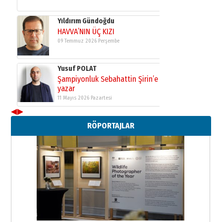
Yusuf POLAT
Şampiyonluk Sebahattin Şirin’e
yazar
11 Mayıs 2026 Pazartesi
Neşat YALÇIN
Paranın Aile Kültüründeki Yeri
03 Ağustos 2026 Pazartesi
◀
▶
Yıldırım Gündoğdu
RÖPORTAJLAR
HAVVA’NIN ÜÇ KIZI
09 Temmuz 2026 Perşembe
Yusuf POLAT
Şampiyonluk Sebahattin Şirin’e
yazar
11 Mayıs 2026 Pazartesi