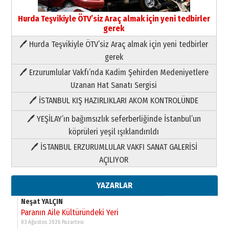
Neşat YALÇIN
Hurda Teşvikiyle ÖTV’siz Araç almak için yeni tedbirler
Paranın Aile Kültüründeki Yeri
gerek
03 Ağustos 2026 Pazartesi
🖊 Hurda Teşvikiyle ÖTV’siz Araç almak için yeni tedbirler
gerek
Yıldırım Gündoğdu
HAVVA’NIN ÜÇ KIZI
🖊 Erzurumlular Vakfı’nda Kadim Şehirden Medeniyetlere
09 Temmuz 2026 Perşembe
Uzanan Hat Sanatı Sergisi
🖊 İSTANBUL KIŞ HAZIRLIKLARI AKOM KONTROLÜNDE
Yusuf POLAT
🖊 YEŞİLAY’ın bağımsızlık seferberliğinde İstanbul’un
Şampiyonluk Sebahattin Şirin’e
yazar
köprüleri yeşil ışıklandırıldı
11 Mayıs 2026 Pazartesi
🖊 İSTANBUL ERZURUMLULAR VAKFI SANAT GALERİSİ
Neşat YALÇIN
AÇILIYOR
Paranın Aile Kültüründeki Yeri
03 Ağustos 2026 Pazartesi
YAZARLAR
Yıldırım Gündoğdu
HAVVA’NIN ÜÇ KIZI
09 Temmuz 2026 Perşembe