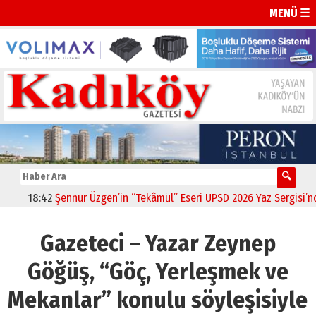
MENÜ ☰
18:42
Şennur Üzgen’in “Tekâmül” Eseri UPSD 2026 Yaz Sergisi’nde S
Gazeteci – Yazar Zeynep
Göğüş, “Göç, Yerleşmek ve
Mekanlar” konulu söyleşisiyle