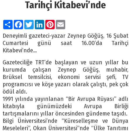
Tarihçi Kitabevi’nde
Paylaş
Facebook
Twitter
LinkedIn
Pinterest
Email
Deneyimli gazeteci-yazar Zeynep Göğüş, 16 Şubat
Cumartesi günü saat 16.00’da Tarihçi
Kitabevi’nde…
Gazeteciliğe TRT’de başlayan ve uzun yıllar bu
kurumda çalışan Zeynep Göğüş, muhabir,
Brüksel temsilcisi, ekonomi servisi şefi, TV
programcısı ve köşe yazarı olarak çalıştı, pek çok
ödül aldı.
1991 yılında yayınlanan “Bir Avrupa Rüyası” adlı
kitabıyla günümüzdeki Avrupa Birliği
tartışmalarını yıllar öncesinden gündeme taşıdı.
Bilgi Üniversitesi’nde “Küreselleşme ve Dünya
Meseleleri”, Okan Üniversitesi”nde “Ülke Tanıtımı