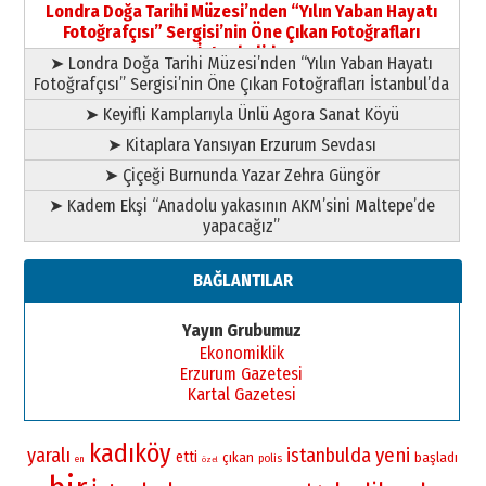
Londra Doğa Tarihi Müzesi’nden “Yılın Yaban Hayatı
Fotoğrafçısı” Sergisi’nin Öne Çıkan Fotoğrafları
İstanbul’da
➤ Londra Doğa Tarihi Müzesi’nden “Yılın Yaban Hayatı
Fotoğrafçısı” Sergisi’nin Öne Çıkan Fotoğrafları İstanbul’da
➤ Keyifli Kamplarıyla Ünlü Agora Sanat Köyü
➤ Kitaplara Yansıyan Erzurum Sevdası
➤ Çiçeği Burnunda Yazar Zehra Güngör
➤ Kadem Ekşi “Anadolu yakasının AKM’sini Maltepe’de
yapacağız”
BAĞLANTILAR
Yayın Grubumuz
Ekonomiklik
Erzurum Gazetesi
Kartal Gazetesi
kadıköy
yaralı
istanbulda
yeni
etti
çıkan
başladı
polis
en
özel