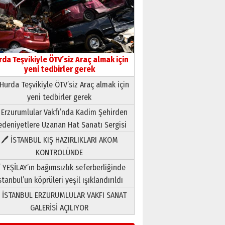
rda Teşvikiyle ÖTV’siz Araç almak için
yeni tedbirler gerek
Hurda Teşvikiyle ÖTV’siz Araç almak için
yeni tedbirler gerek
Neşat YALÇIN
 Erzurumlular Vakfı’nda Kadim Şehirden
Paranın Aile Kültüründeki Yeri
deniyetlere Uzanan Hat Sanatı Sergisi
03 Ağustos 2026 Pazartesi
🖊 İSTANBUL KIŞ HAZIRLIKLARI AKOM
KONTROLÜNDE
Yıldırım Gündoğdu
HAVVA’NIN ÜÇ KIZI
 YEŞİLAY’ın bağımsızlık seferberliğinde
09 Temmuz 2026 Perşembe
stanbul’un köprüleri yeşil ışıklandırıldı
 İSTANBUL ERZURUMLULAR VAKFI SANAT
Yusuf POLAT
GALERİSİ AÇILIYOR
Şampiyonluk Sebahattin
Şirin’e yazar