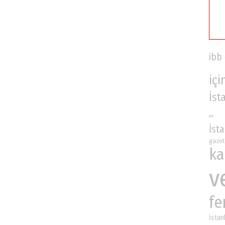
ibb
içi
İst
en
İst
gazet
ka
v
fe
İstan