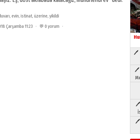
ayız. Eş, dost akrabada kalacağız, mühürlendi ev” dedi.
duvarı
,
evin
,
istinat
,
üzerine
,
yikildi
 2018 Çarşamba 11:23 · 💬 0 yorum ·
Hu
🖊 
🖊
Me
🖊
İ
🖊