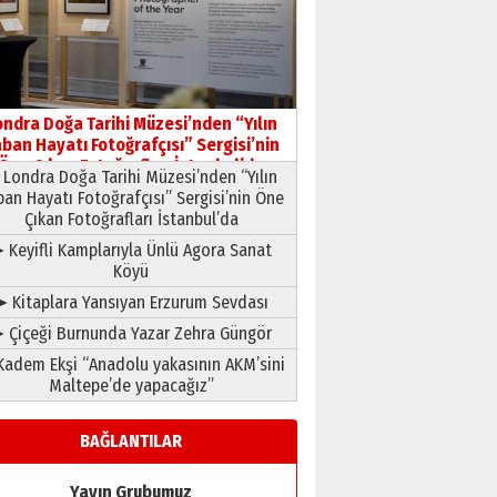
HAVVA’NIN ÜÇ KIZI
09 Temmuz 2026 Perşembe
Yusuf POLAT
Şampiyonluk Sebahattin
ondra Doğa Tarihi Müzesi’nden “Yılın
Şirin’e yazar
ban Hayatı Fotoğrafçısı” Sergisi’nin
11 Mayıs 2026 Pazartesi
Öne Çıkan Fotoğrafları İstanbul’da
Londra Doğa Tarihi Müzesi’nden “Yılın
ban Hayatı Fotoğrafçısı” Sergisi’nin Öne
Çıkan Fotoğrafları İstanbul’da
 Keyifli Kamplarıyla Ünlü Agora Sanat
Köyü
➤ Kitaplara Yansıyan Erzurum Sevdası
 Çiçeği Burnunda Yazar Zehra Güngör
adem Ekşi “Anadolu yakasının AKM’sini
Maltepe’de yapacağız”
BAĞLANTILAR
Yayın Grubumuz