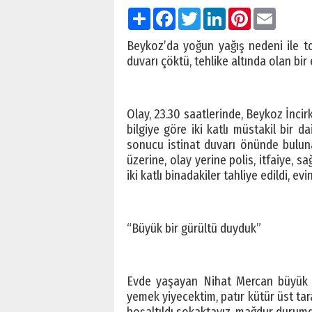
Paylaş
Facebook
Twitter
LinkedIn
Pinterest
Email
Beykoz’da yoğun yağış nedeni ile t
duvarı çöktü, tehlike altında olan bir e
Olay, 23.30 saatlerinde, Beykoz İnci
bilgiye göre iki katlı müstakil bir 
sonucu istinat duvarı önünde bulunan
üzerine, olay yerine polis, itfaiye, s
iki katlı binadakiler tahliye edildi, ev
“Büyük bir gürültü duyduk”
Evde yaşayan Nihat Mercan büyük bi
yemek yiyecektim, patır kütür üst tara