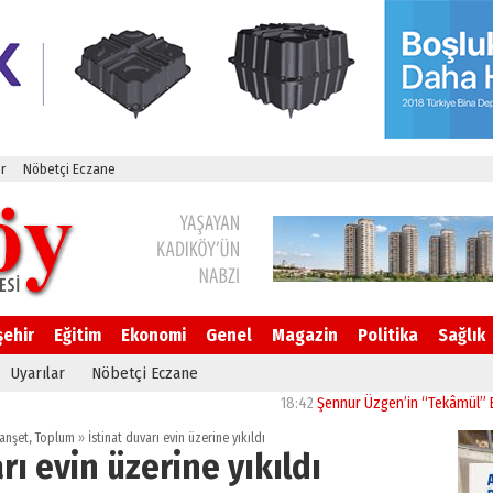
r
Nöbetçi Eczane
şehir
Eğitim
Ekonomi
Genel
Magazin
Politika
Sağlık
Uyarılar
Nöbetçi Eczane
18:42
Şennur Üzgen’in “Tekâmül” Eseri U
anşet
,
Toplum
»
İstinat duvarı evin üzerine yıkıldı
rı evin üzerine yıkıldı