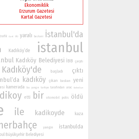
Ekonomiklik
Erzurum Gazetesi
Kartal Gazetesi
İstanbul'da
yaralı
trafik
iki
baskani
özel
istanbul
n
Kadıköy’de
anbul
Kadıköy Belediyesi
İBB
çarptı
Kadıköy'de
çıktı
başladı
kadıköy
anbul’da
yeni
çıkan
baskan
kamerada
esi
bu
tarafından
arac
yangın
turkiye
Belediye
dikoy
bir
öldü
etti
otomobil
polis
e
ile
kadikoyde
kaza
nerbahçe
istanbulda
yangin
bul Büyükşehir Belediyesi