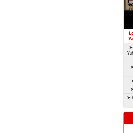
L
Ya
➤ 
Ya
➤
➤
➤ K