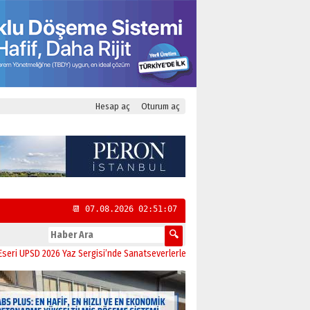
Hesap aç
Oturum aç
📆 07.08.2026 02:51:08
PSD 2026 Yaz Sergisi’nde Sanatseverlerle Buluştu
11:21
CHP Kadıköy İlçe Başk