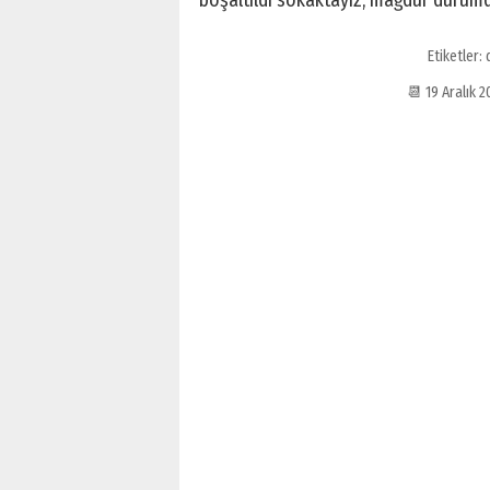
boşaltıldı sokaktayız, mağdur durumd
Etiketler:
📆 19 Aralık