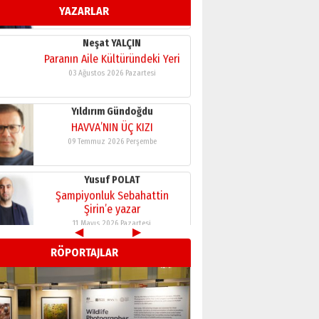
YAZARLAR
11 Mayıs 2026 Pazartesi
Neşat YALÇIN
Paranın Aile Kültüründeki Yeri
03 Ağustos 2026 Pazartesi
Yıldırım Gündoğdu
HAVVA’NIN ÜÇ KIZI
09 Temmuz 2026 Perşembe
Yusuf POLAT
Şampiyonluk Sebahattin
Şirin’e yazar
11 Mayıs 2026 Pazartesi
◀
▶
Neşat YALÇIN
RÖPORTAJLAR
Paranın Aile Kültüründeki Yeri
03 Ağustos 2026 Pazartesi
Yıldırım Gündoğdu