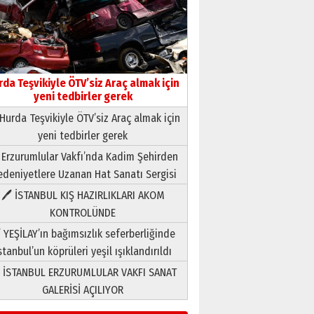
rda Teşvikiyle ÖTV’siz Araç almak için
yeni tedbirler gerek
Hurda Teşvikiyle ÖTV’siz Araç almak için
yeni tedbirler gerek
Neşat YALÇIN
 Erzurumlular Vakfı’nda Kadim Şehirden
Paranın Aile Kültüründeki Yeri
deniyetlere Uzanan Hat Sanatı Sergisi
03 Ağustos 2026 Pazartesi
🖊 İSTANBUL KIŞ HAZIRLIKLARI AKOM
KONTROLÜNDE
Yıldırım Gündoğdu
HAVVA’NIN ÜÇ KIZI
 YEŞİLAY’ın bağımsızlık seferberliğinde
09 Temmuz 2026 Perşembe
stanbul’un köprüleri yeşil ışıklandırıldı
 İSTANBUL ERZURUMLULAR VAKFI SANAT
Yusuf POLAT
GALERİSİ AÇILIYOR
Şampiyonluk Sebahattin
Şirin’e yazar