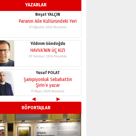
YAZARLAR
11 Mayıs 2026 Pazartesi
Neşat YALÇIN
Paranın Aile Kültüründeki Yeri
03 Ağustos 2026 Pazartesi
Yıldırım Gündoğdu
HAVVA’NIN ÜÇ KIZI
09 Temmuz 2026 Perşembe
Yusuf POLAT
Şampiyonluk Sebahattin
Şirin’e yazar
11 Mayıs 2026 Pazartesi
◀
▶
Neşat YALÇIN
RÖPORTAJLAR
Paranın Aile Kültüründeki Yeri
03 Ağustos 2026 Pazartesi
Yıldırım Gündoğdu