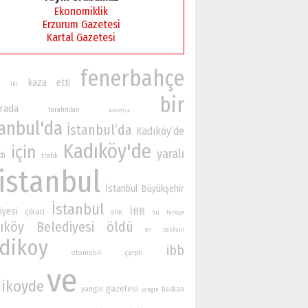
Ekonomiklik
Erzurum Gazetesi
Kartal Gazetesi
fenerbahçe
kaza
etti
iki
bir
rada
tarafından
Belediye
tanbul'da
İstanbul’da
Kadıköy’de
Kadıköy'de
için
yaralı
dı
trafik
istanbul
İstanbul Büyükşehir
İstanbul
İBB
iyesi
çıkan
arac
bu
turkiye
ıköy Belediyesi
öldü
en
baskani
dikoy
ibb
otomobil
çarptı
ve
ikoyde
gazetesi
yangin
baskan
yangın