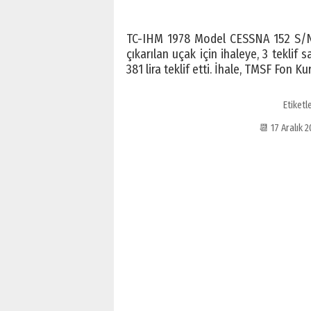
TC-IHM 1978 Model CESSNA 152 S/N
çıkarılan uçak için ihaleye, 3 teklif s
381 lira teklif etti. İhale, TMSF Fon
Etiketl
📆 17 Aralık