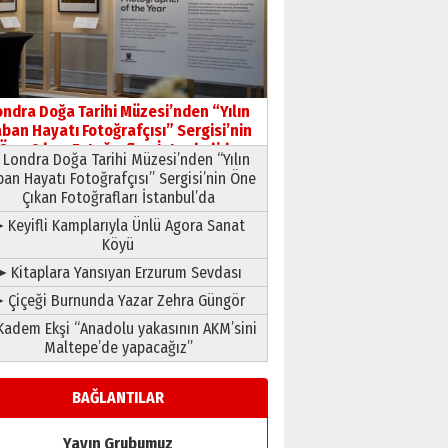
HAVVA’NIN ÜÇ KIZI
09 Temmuz 2026 Perşembe
Yusuf POLAT
Şampiyonluk Sebahattin
ondra Doğa Tarihi Müzesi’nden “Yılın
Şirin’e yazar
ban Hayatı Fotoğrafçısı” Sergisi’nin
11 Mayıs 2026 Pazartesi
Öne Çıkan Fotoğrafları İstanbul’da
Londra Doğa Tarihi Müzesi’nden “Yılın
ban Hayatı Fotoğrafçısı” Sergisi’nin Öne
Çıkan Fotoğrafları İstanbul’da
 Keyifli Kamplarıyla Ünlü Agora Sanat
Köyü
➤ Kitaplara Yansıyan Erzurum Sevdası
 Çiçeği Burnunda Yazar Zehra Güngör
adem Ekşi “Anadolu yakasının AKM’sini
Maltepe’de yapacağız”
BAĞLANTILAR
Yayın Grubumuz