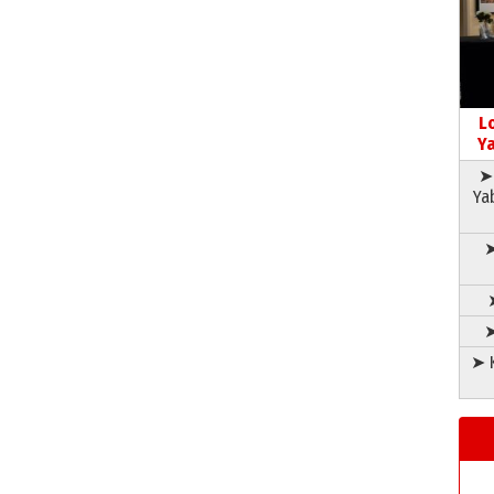
L
Ya
➤ 
Ya
➤
➤
➤ K