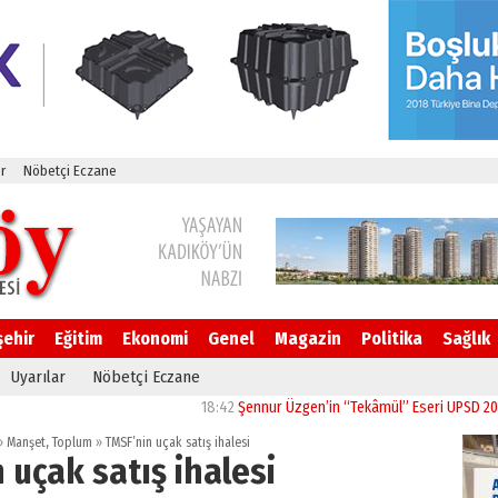
r
Nöbetçi Eczane
şehir
Eğitim
Ekonomi
Genel
Magazin
Politika
Sağlık
Uyarılar
Nöbetçi Eczane
18:42
Şennur Üzgen’in “Tekâmül” Eseri UPSD 2026 Yaz
»
Manşet
,
Toplum
»
TMSF’nin uçak satış ihalesi
 uçak satış ihalesi