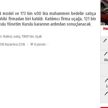
 model ve 173 bin 400 lira muhammen bedelle satışa
ahibi firmadan biri katıldı. Katılımcı firma uçağa, 121 bin
 Kurulu Yönetim Kurulu kararının ardından sonuçlanacak.
Hu
er:
ihalesi
,
satış
,
TMSF'nin
,
Uçak
🖊 
 2018 Pazartesi 23:16 · 💬 0 yorum ·
🖊
Me
🖊
İ
🖊