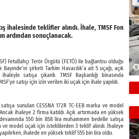
ış ihalesinde teklifler alındı. İhale, TMSF Fon
nın ardından sonuçlanacak.
) Fetullahçı Terör Örgütü (FETÖ) ile bağlantısı olduğu
 Bayındır’ın şirketi Tarkim Havacılık’a ait 5 uçağı, açık
 ihaleyle satışa çıkardı. TMSF Başkanlığı binasında
’ye satışı için izin verilen iki uçak için ihale yapıldı.
e satışa sunulan CESSNA 172R TC-EEB marka ve model
ı. Ancak ihaleye 2 firma katıldı. Açık artırmada en yüksek
nin devamında 550 bin 858 lira muhammen bedelle satışa
model uçak için isteklilerden 3 teklif alındı. İhaleye
apılırken, ihalede en yüksek teklif 555 bin lira oldu.