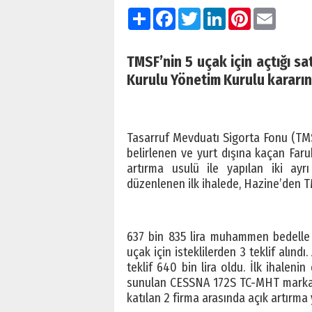
Paylaş
Facebook
Twitter
LinkedIn
Pinterest
Email
TMSF’nin 5 uçak için açtığı sat
Kurulu Yönetim Kurulu kararı
Tasarruf Mevduatı Sigorta Fonu (TMSF
belirlenen ve yurt dışına kaçan Faruk
artırma usulü ile yapılan iki ayrı
düzenlenen ilk ihalede, Hazine’den TMSF
637 bin 835 lira muhammen bedell
uçak için isteklilerden 3 teklif alınd
teklif 640 bin lira oldu. İlk ihale
sunulan CESSNA 172S TC-MHT marka ve 
katılan 2 firma arasında açık artırma y