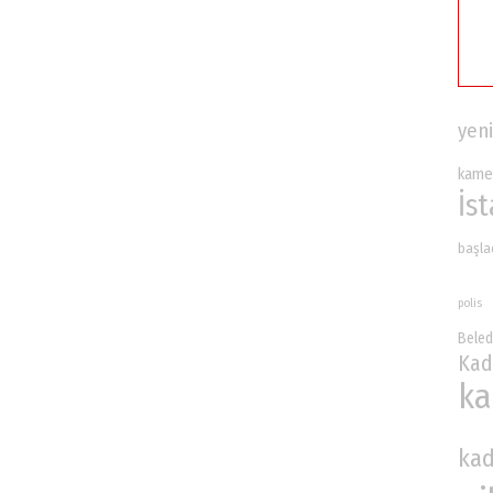
yeni
kame
İs
başla
polis
Beled
Kad
ka
kad