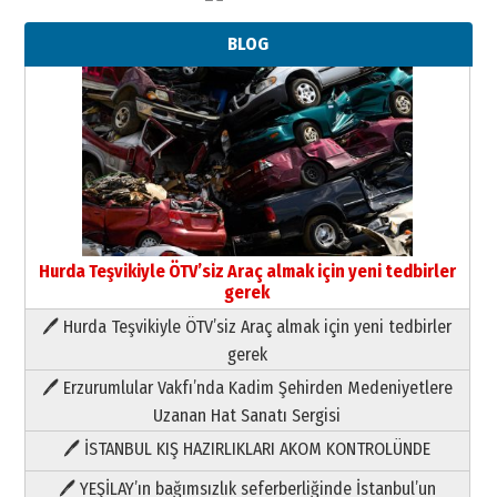
BLOG
Hurda Teşvikiyle ÖTV’siz Araç almak için yeni tedbirler
gerek
🖊 Hurda Teşvikiyle ÖTV’siz Araç almak için yeni tedbirler
Neşat YALÇIN
gerek
Paranın Aile Kültüründeki Yeri
🖊 Erzurumlular Vakfı’nda Kadim Şehirden Medeniyetlere
03 Ağustos 2026 Pazartesi
Uzanan Hat Sanatı Sergisi
🖊 İSTANBUL KIŞ HAZIRLIKLARI AKOM KONTROLÜNDE
Yıldırım Gündoğdu
HAVVA’NIN ÜÇ KIZI
🖊 YEŞİLAY’ın bağımsızlık seferberliğinde İstanbul’un
09 Temmuz 2026 Perşembe