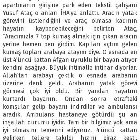
apartmanın girişine park eden tekstil çalışanı
Yusuf Ataç o anları İHA’ya anlattı. Aracın yatak
görevini üstlendiğini ve araç olmasa kadının
hayatını kaybedebileceğini belirten Ataç,
“Aracımızla 7 top kumaş almak için çıkan aracın
yerine hemen ben girdim. Kapıları açtım gelen
kumaş topları arabaya atayım diye. O esnada en
üst 4’üncü kattan Afgan uyruklu bir bayan atıyor
kendini aşağıya. Büyük ihtimalle intihar diyorlar.
Allah’tan arabayı çektik o esnada arabanın
üzerine denk geldi. Arabanın yatak görevi
görmesi çok iyi oldu. Bir yandan hayatını
kurtardı bayanın. Ondan sonra etraftaki
komşular gelip bayanı indirdiler ve ambulansı
aradık. Ambulans hastaneye götürdü şu an
inşallah durumu iyidir. Tam bir bilgimiz yok ama
iyi olmasını temenni ediyoruz. 4’üncü kattan
gelirken tellere takıldı hızını biraz kesti.