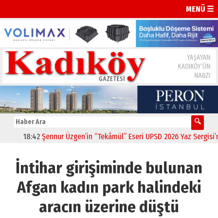
MENÜ ☰
18:42
Şennur Üzgen’in “Tekâmül” Eseri UPSD 2026 Yaz Sergisi’nde 
İntihar girişiminde bulunan
Afgan kadın park halindeki
aracın üzerine düştü