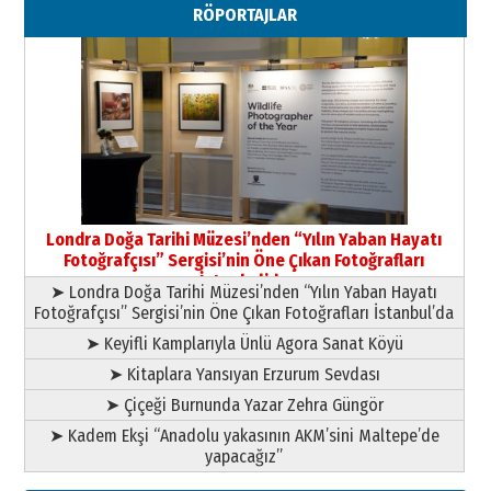
Paranın Aile Kültüründeki Yeri
RÖPORTAJLAR
03 Ağustos 2026 Pazartesi
Yıldırım Gündoğdu
HAVVA’NIN ÜÇ KIZI
09 Temmuz 2026 Perşembe
Yusuf POLAT
Şampiyonluk Sebahattin Şirin’e
Londra Doğa Tarihi Müzesi’nden “Yılın Yaban Hayatı
yazar
Fotoğrafçısı” Sergisi’nin Öne Çıkan Fotoğrafları
11 Mayıs 2026 Pazartesi
İstanbul’da
➤ Londra Doğa Tarihi Müzesi’nden “Yılın Yaban Hayatı
Fotoğrafçısı” Sergisi’nin Öne Çıkan Fotoğrafları İstanbul’da
➤ Keyifli Kamplarıyla Ünlü Agora Sanat Köyü
➤ Kitaplara Yansıyan Erzurum Sevdası
➤ Çiçeği Burnunda Yazar Zehra Güngör
➤ Kadem Ekşi “Anadolu yakasının AKM’sini Maltepe’de
yapacağız”