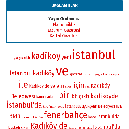
BAĞLANTILAR
Yayın Grubumuz
Ekonomiklik
Erzurum Gazetesi
Kartal Gazetesi
istanbul
kadikoy
yeni
etti
yangin
ve
kadıköy
İstanbul
gazetesi
çarptı
trafik
baskani
yangın
ile
için
Kadıköy
yaralı
Kadıköy’de
baskan
özel
bir
kadikoyde
Belediyesi
çıktı
ibb
kamerada
iki
İstanbul'da
İBB
İstanbul Büyükşehir Belediyesi
polis
tarafından
fenerbahçe
öldü
istanbulda
kaza
otomobil
turkiye
Kadıköy'de
İstanbul’da
başladı
çıkan
bu
arac
en
Belediye