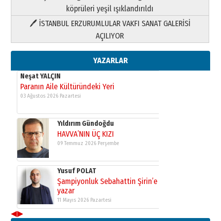
köprüleri yeşil ışıklandırıldı
🖊 İSTANBUL ERZURUMLULAR VAKFI SANAT GALERİSİ
Yusuf POLAT
AÇILIYOR
Şampiyonluk Sebahattin Şirin’e
yazar
11 Mayıs 2026 Pazartesi
YAZARLAR
Neşat YALÇIN
Paranın Aile Kültüründeki Yeri
03 Ağustos 2026 Pazartesi
Yıldırım Gündoğdu
HAVVA’NIN ÜÇ KIZI
09 Temmuz 2026 Perşembe
Yusuf POLAT
Şampiyonluk Sebahattin Şirin’e
yazar
11 Mayıs 2026 Pazartesi
◀
▶
Neşat YALÇIN