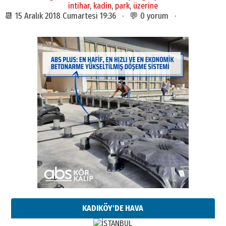
intihar
,
kadin
,
park
,
üzerine
📆 15 Aralık 2018 Cumartesi 19:36 · 💬 0 yorum ·
KADIKÖY'DE HAVA