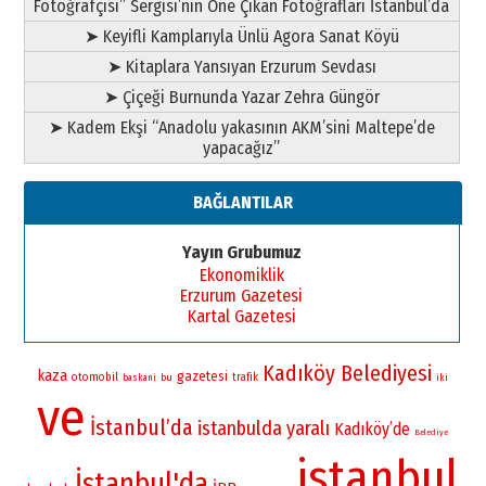
Fotoğrafçısı” Sergisi’nin Öne Çıkan Fotoğrafları İstanbul’da
➤ Keyifli Kamplarıyla Ünlü Agora Sanat Köyü
➤ Kitaplara Yansıyan Erzurum Sevdası
➤ Çiçeği Burnunda Yazar Zehra Güngör
➤ Kadem Ekşi “Anadolu yakasının AKM’sini Maltepe’de
yapacağız”
BAĞLANTILAR
Yayın Grubumuz
Ekonomiklik
Erzurum Gazetesi
Kartal Gazetesi
Kadıköy Belediyesi
kaza
gazetesi
otomobil
bu
trafik
iki
baskani
ve
İstanbul’da
istanbulda
yaralı
Kadıköy’de
Belediye
istanbul
İstanbul'da