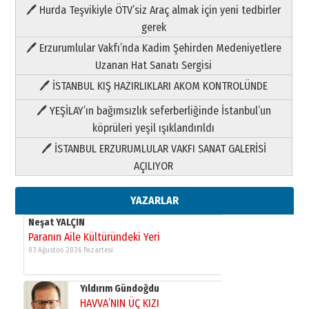
🖊 Hurda Teşvikiyle ÖTV’siz Araç almak için yeni tedbirler
Neşat YALÇIN
gerek
Paranın Aile Kültüründeki Yeri
🖊 Erzurumlular Vakfı’nda Kadim Şehirden Medeniyetlere
03 Ağustos 2026 Pazartesi
Uzanan Hat Sanatı Sergisi
🖊 İSTANBUL KIŞ HAZIRLIKLARI AKOM KONTROLÜNDE
Yıldırım Gündoğdu
HAVVA’NIN ÜÇ KIZI
🖊 YEŞİLAY’ın bağımsızlık seferberliğinde İstanbul’un
09 Temmuz 2026 Perşembe
köprüleri yeşil ışıklandırıldı
🖊 İSTANBUL ERZURUMLULAR VAKFI SANAT GALERİSİ
Yusuf POLAT
AÇILIYOR
Şampiyonluk Sebahattin Şirin’e
yazar
11 Mayıs 2026 Pazartesi
YAZARLAR
Neşat YALÇIN
Paranın Aile Kültüründeki Yeri
03 Ağustos 2026 Pazartesi
Yıldırım Gündoğdu
HAVVA’NIN ÜÇ KIZI