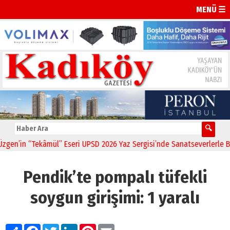
MENÜ ☰
n’in “Tekâmül” Eseri UPSD 2026 Yaz Sergisi’nde Sanatseverlerle Bulu
Pendik’te pompalı tüfekli
soygun girişimi: 1 yaralı
Paylaş
Facebook
Twitter
LinkedIn
Pinterest
Email