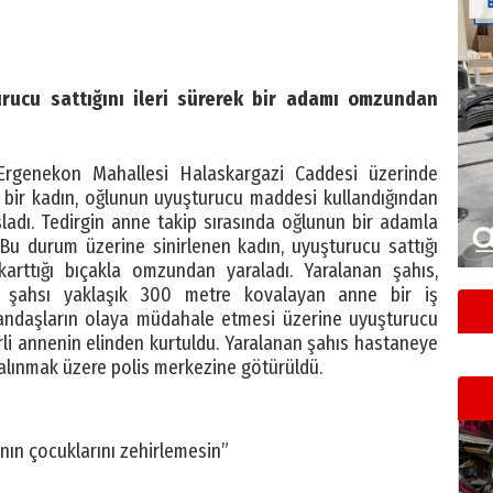
urucu sattığını ileri sürerek bir adamı omzundan
i Ergenekon Mahallesi Halaskargazi Caddesi üzerinde
e bir kadın, oğlunun uyuşturucu maddesi kullandığından
adı. Tedirgin anne takip sırasında oğlunun bir adamla
 Bu durum üzerine sinirlenen kadın, uyuşturucu sattığı
arttığı bıçakla omzundan yaraladı. Yaralanan şahıs,
 şahsı yaklaşık 300 metre kovalayan anne bir iş
atandaşların olaya müdahale etmesi üzerine uyuşturucu
nirli annenin elinden kurtuldu. Yaralanan şahıs hastaneye
i alınmak üzere polis merkezine götürüldü.
nın çocuklarını zehirlemesin”