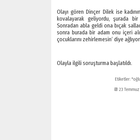
Olayı gören Dinçer Dilek ise kadını
kovalayarak geliyordu, şurada bi
Sonradan abla geldi ona bıçak sallad
sonra burada bir adam onu içeri al
çocuklarını zehirlemesin’ diye ağlıyor
Olayla ilgili soruşturma başlatıldı.
Etiketler:
"oğl
📆 23 Temmuz 