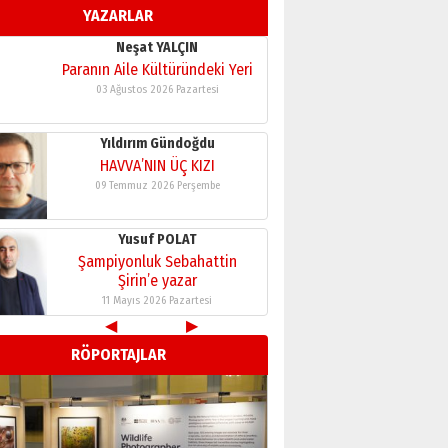
YAZARLAR
11 Mayıs 2026 Pazartesi
Neşat YALÇIN
Paranın Aile Kültüründeki Yeri
03 Ağustos 2026 Pazartesi
Yıldırım Gündoğdu
HAVVA’NIN ÜÇ KIZI
09 Temmuz 2026 Perşembe
Yusuf POLAT
Şampiyonluk Sebahattin
Şirin’e yazar
11 Mayıs 2026 Pazartesi
◀
▶
Neşat YALÇIN
RÖPORTAJLAR
Paranın Aile Kültüründeki Yeri
03 Ağustos 2026 Pazartesi
Yıldırım Gündoğdu