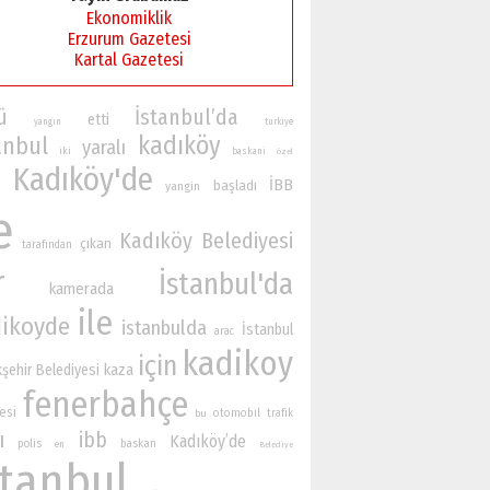
Ekonomiklik
Erzurum Gazetesi
Kartal Gazetesi
ü
İstanbul’da
etti
yangın
turkiye
kadıköy
anbul
yaralı
iki
baskani
özel
Kadıköy'de
İBB
başladı
yangin
e
Kadıköy Belediyesi
çıkan
tarafından
r
İstanbul'da
kamerada
ile
ikoyde
istanbulda
İstanbul
arac
kadikoy
için
şehir Belediyesi
kaza
fenerbahçe
esi
otomobil
bu
trafik
ı
ibb
Kadıköy’de
polis
baskan
en
Belediye
stanbul