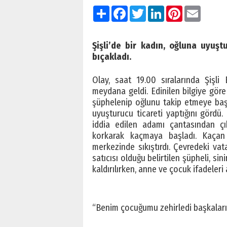
Paylaş
Facebook
Twitter
LinkedIn
Pinterest
Email
Şişli’de bir kadın, oğluna uyuşt
bıçakladı.
Olay, saat 19.00 sıralarında Şişl
meydana geldi. Edinilen bilgiye gör
şüphelenip oğlunu takip etmeye başl
uyuşturucu ticareti yaptığını gördü.
iddia edilen adamı çantasından çık
korkarak kaçmaya başladı. Kaçan
merkezinde sıkıştırdı. Çevredeki v
satıcısı olduğu belirtilen şüpheli, si
kaldırılırken, anne ve çocuk ifadeler
“Benim çocuğumu zehirledi başkaları