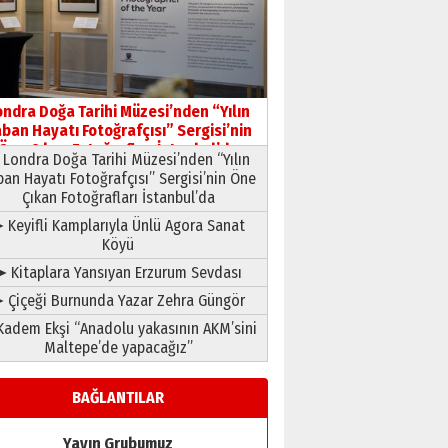
HAVVA’NIN ÜÇ KIZI
09 Temmuz 2026 Perşembe
Yusuf POLAT
Şampiyonluk Sebahattin
ondra Doğa Tarihi Müzesi’nden “Yılın
Şirin’e yazar
ban Hayatı Fotoğrafçısı” Sergisi’nin
11 Mayıs 2026 Pazartesi
Öne Çıkan Fotoğrafları İstanbul’da
Londra Doğa Tarihi Müzesi’nden “Yılın
ban Hayatı Fotoğrafçısı” Sergisi’nin Öne
Çıkan Fotoğrafları İstanbul’da
 Keyifli Kamplarıyla Ünlü Agora Sanat
Köyü
➤ Kitaplara Yansıyan Erzurum Sevdası
 Çiçeği Burnunda Yazar Zehra Güngör
adem Ekşi “Anadolu yakasının AKM’sini
Maltepe’de yapacağız”
BAĞLANTILAR
Yayın Grubumuz