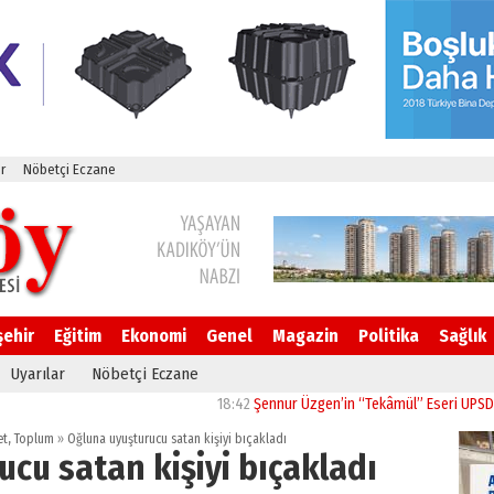
r
Nöbetçi Eczane
şehir
Eğitim
Ekonomi
Genel
Magazin
Politika
Sağlık
Uyarılar
Nöbetçi Eczane
18:42
Şennur Üzgen’in “Tekâmül” Eseri UPSD 2026 Yaz
et
,
Toplum
»
Oğluna uyuşturucu satan kişiyi bıçakladı
cu satan kişiyi bıçakladı