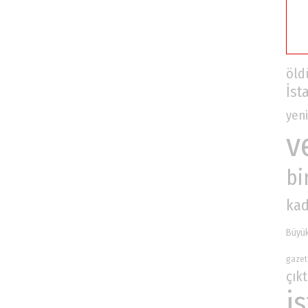
öld
İst
yeni
v
bi
kad
Büyük
gazet
çıkt
i