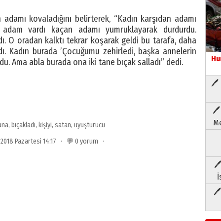
n adamı kovaladığını belirterek, “Kadın karşıdan adamı
r adam vardı kaçan adamı yumruklayarak durdurdu.
ı. O oradan kalktı tekrar koşarak geldi bu tarafa, daha
dı. Kadın burada ’Çocuğumu zehirledi, başka annelerin
Hu
du. Ama abla burada ona iki tane bıçak salladı” dedi.
🖊 
🖊
Me
una
,
bıçakladı
,
kişiyi
,
satan
,
uyuşturucu
2018 Pazartesi 14:17 · 💬 0 yorum ·
🖊
İ
🖊