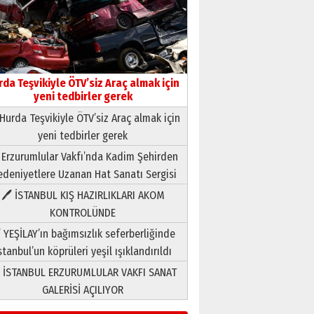
rda Teşvikiyle ÖTV’siz Araç almak için
yeni tedbirler gerek
Hurda Teşvikiyle ÖTV’siz Araç almak için
yeni tedbirler gerek
Neşat YALÇIN
 Erzurumlular Vakfı’nda Kadim Şehirden
Paranın Aile Kültüründeki Yeri
deniyetlere Uzanan Hat Sanatı Sergisi
03 Ağustos 2026 Pazartesi
🖊 İSTANBUL KIŞ HAZIRLIKLARI AKOM
KONTROLÜNDE
Yıldırım Gündoğdu
HAVVA’NIN ÜÇ KIZI
 YEŞİLAY’ın bağımsızlık seferberliğinde
09 Temmuz 2026 Perşembe
stanbul’un köprüleri yeşil ışıklandırıldı
 İSTANBUL ERZURUMLULAR VAKFI SANAT
Yusuf POLAT
GALERİSİ AÇILIYOR
Şampiyonluk Sebahattin
Şirin’e yazar