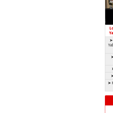
L
Ya
➤ 
Ya
➤
➤
➤ K