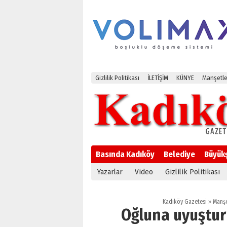
Gizlilik Politikası
İLETİŞİM
KÜNYE
Manşetle
Basında Kadıköy
Belediye
Büyük
Yazarlar
Video
Gizlilik Politikası
Kadıköy Gazetesi
»
Manş
Oğluna uyuşturu