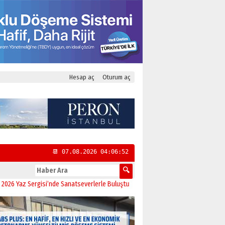
Hesap aç
Oturum aç
📆 07.08.2026 04:06:53
 Sergisi’nde Sanatseverlerle Buluştu
11:21
CHP Kadıköy İlçe Başkanlığı’na Ya