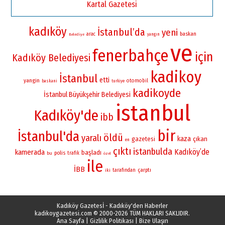
Kartal Gazetesi
kadıköy
İstanbul’da
yeni
baskan
arac
yangın
Belediye
ve
fenerbahçe
için
Kadıköy Belediyesi
kadikoy
İstanbul
etti
yangin
otomobil
baskani
turkiye
kadikoyde
İstanbul Büyükşehir Belediyesi
istanbul
Kadıköy'de
ibb
bir
İstanbul'da
öldü
yaralı
kaza
gazetesi
çıkan
en
çıktı
istanbulda
Kadıköy’de
kamerada
başladı
polis
bu
trafik
özel
ile
İBB
çarptı
iki
tarafından
Kadıköy Gazetesİ - Kadıköy'den Haberler
kadikoygazetesi.com
© 2000-2026 TÜM HAKLARI SAKLIDIR.
Ana Sayfa
|
Gizlilik Politikası
|
Bize Ulaşın