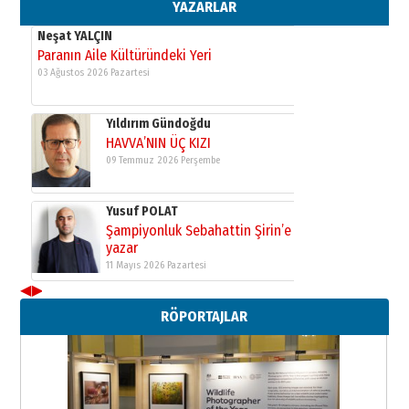
11 Mayıs 2026 Pazartesi
YAZARLAR
Neşat YALÇIN
Paranın Aile Kültüründeki Yeri
03 Ağustos 2026 Pazartesi
Yıldırım Gündoğdu
HAVVA’NIN ÜÇ KIZI
09 Temmuz 2026 Perşembe
Yusuf POLAT
Şampiyonluk Sebahattin Şirin’e
yazar
11 Mayıs 2026 Pazartesi
◀
▶
Neşat YALÇIN
RÖPORTAJLAR
Paranın Aile Kültüründeki Yeri
03 Ağustos 2026 Pazartesi
Yıldırım Gündoğdu
HAVVA’NIN ÜÇ KIZI