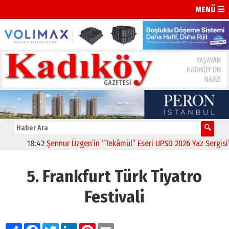
MENÜ ☰
18:42
Şennur Üzgen’in “Tekâmül” Eseri UPSD 2026 Yaz Sergisi’nd
5. Frankfurt Türk Tiyatro
Festivali
Paylaş
Facebook
Twitter
LinkedIn
Pinterest
Email