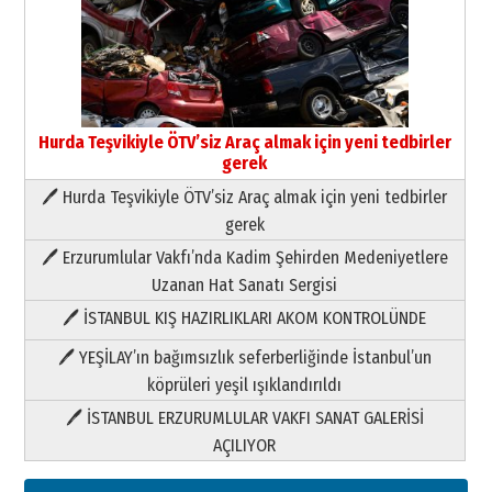
Hurda Teşvikiyle ÖTV’siz Araç almak için yeni tedbirler
gerek
🖊 Hurda Teşvikiyle ÖTV’siz Araç almak için yeni tedbirler
Neşat YALÇIN
gerek
Paranın Aile Kültüründeki Yeri
🖊 Erzurumlular Vakfı’nda Kadim Şehirden Medeniyetlere
03 Ağustos 2026 Pazartesi
Uzanan Hat Sanatı Sergisi
🖊 İSTANBUL KIŞ HAZIRLIKLARI AKOM KONTROLÜNDE
Yıldırım Gündoğdu
HAVVA’NIN ÜÇ KIZI
🖊 YEŞİLAY’ın bağımsızlık seferberliğinde İstanbul’un
09 Temmuz 2026 Perşembe
köprüleri yeşil ışıklandırıldı
🖊 İSTANBUL ERZURUMLULAR VAKFI SANAT GALERİSİ
Yusuf POLAT
AÇILIYOR
Şampiyonluk Sebahattin Şirin’e
yazar