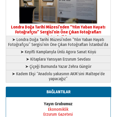
09 Temmuz 2026 Perşembe
Yusuf POLAT
Şampiyonluk Sebahattin Şirin’e
Londra Doğa Tarihi Müzesi’nden “Yılın Yaban Hayatı
yazar
Fotoğrafçısı” Sergisi’nin Öne Çıkan Fotoğrafları
11 Mayıs 2026 Pazartesi
İstanbul’da
➤ Londra Doğa Tarihi Müzesi’nden “Yılın Yaban Hayatı
Fotoğrafçısı” Sergisi’nin Öne Çıkan Fotoğrafları İstanbul’da
➤ Keyifli Kamplarıyla Ünlü Agora Sanat Köyü
➤ Kitaplara Yansıyan Erzurum Sevdası
➤ Çiçeği Burnunda Yazar Zehra Güngör
➤ Kadem Ekşi “Anadolu yakasının AKM’sini Maltepe’de
yapacağız”
BAĞLANTILAR
Yayın Grubumuz
Ekonomiklik
Erzurum Gazetesi