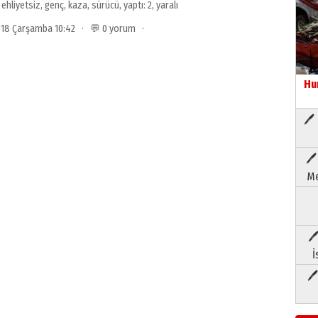
,
ehliyetsiz
,
genç
,
kaza
,
sürücü
,
yaptı: 2
,
yaralı
018 Çarşamba 10:42 · 💬 0 yorum ·
Hu
🖊 
🖊
Me
🖊
İ
🖊