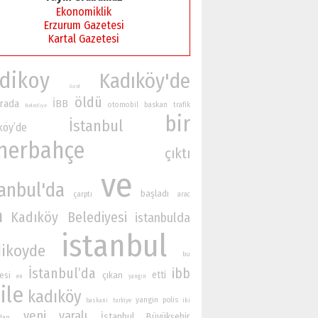
Ekonomiklik
Erzurum Gazetesi
Kartal Gazetesi
dikoy
Kadıköy'de
özel
öldü
rada
İBB
otomobil
baskan
trafik
Belediye
bir
İstanbul
köy’de
nerbahçe
çıktı
ve
tanbul'da
başladı
çarptı
arac
n
Kadıköy Belediyesi
istanbulda
istanbul
ikoyde
bu
İstanbul’da
ibb
etti
esi
çıkan
en
yangın
ile
kadıköy
yangin
polis
iki
baskani
turkiye
yeni
yaralı
İstanbul Büyükşehir