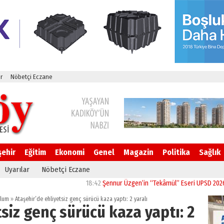
r
Nöbetçi Eczane
şehir
Eğitim
Ekonomi
Genel
Magazin
Politika
Sağlık
Uyarılar
Nöbetçi Eczane
18:42
Şennur Üzgen’in “Tekâmül” Eseri UPSD 2026 Yaz Ser
lum
»
Ataşehir’de ehliyetsiz genç sürücü kaza yaptı: 2 yaralı
siz genç sürücü kaza yaptı: 2