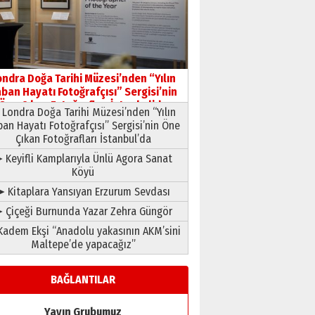
HAVVA’NIN ÜÇ KIZI
09 Temmuz 2026 Perşembe
Yusuf POLAT
Şampiyonluk Sebahattin
ondra Doğa Tarihi Müzesi’nden “Yılın
Şirin’e yazar
ban Hayatı Fotoğrafçısı” Sergisi’nin
11 Mayıs 2026 Pazartesi
Öne Çıkan Fotoğrafları İstanbul’da
Londra Doğa Tarihi Müzesi’nden “Yılın
ban Hayatı Fotoğrafçısı” Sergisi’nin Öne
Çıkan Fotoğrafları İstanbul’da
 Keyifli Kamplarıyla Ünlü Agora Sanat
Köyü
➤ Kitaplara Yansıyan Erzurum Sevdası
 Çiçeği Burnunda Yazar Zehra Güngör
adem Ekşi “Anadolu yakasının AKM’sini
Maltepe’de yapacağız”
BAĞLANTILAR
Yayın Grubumuz