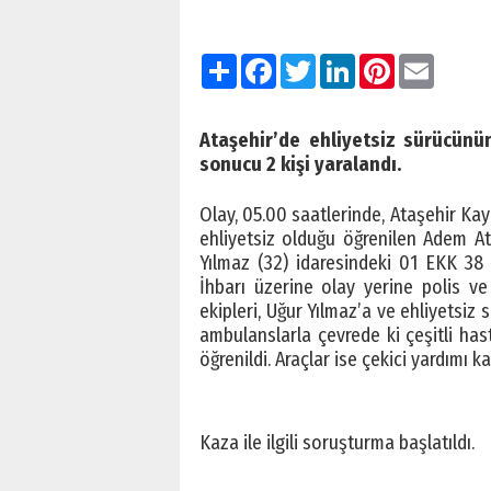
Paylaş
Facebook
Twitter
LinkedIn
Pinterest
Email
Ataşehir’de ehliyetsiz sürücünü
sonucu 2 kişi yaralandı.
Olay, 05.00 saatlerinde, Ataşehir Kay
ehliyetsiz olduğu öğrenilen Adem At
Yılmaz (32) idaresindeki 01 EKK 38 p
İhbarı üzerine olay yerine polis ve 
ekipleri, Uğur Yılmaz’a ve ehliyetsiz
ambulanslarla çevrede ki çeşitli has
öğrenildi. Araçlar ise çekici yardımı kal
Kaza ile ilgili soruşturma başlatıldı.