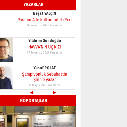
YAZARLAR
11 Mayıs 2026 Pazartesi
Neşat YALÇIN
Paranın Aile Kültüründeki Yeri
03 Ağustos 2026 Pazartesi
Yıldırım Gündoğdu
HAVVA’NIN ÜÇ KIZI
09 Temmuz 2026 Perşembe
Yusuf POLAT
Şampiyonluk Sebahattin
Şirin’e yazar
11 Mayıs 2026 Pazartesi
◀
▶
Neşat YALÇIN
RÖPORTAJLAR
Paranın Aile Kültüründeki Yeri
03 Ağustos 2026 Pazartesi
Yıldırım Gündoğdu