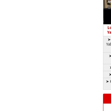
L
Ya
➤ 
Ya
➤
➤
➤ K