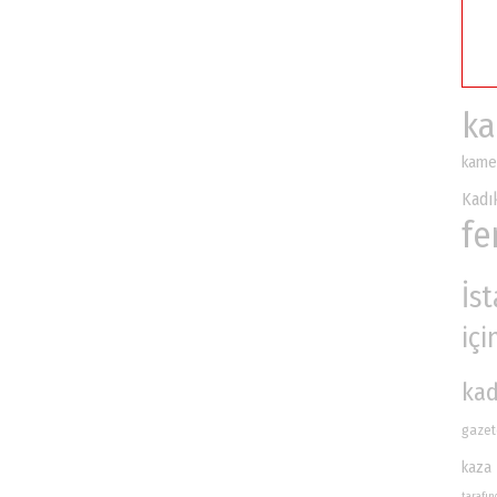
ka
kame
Kadı
fe
İs
içi
kad
gazet
kaza