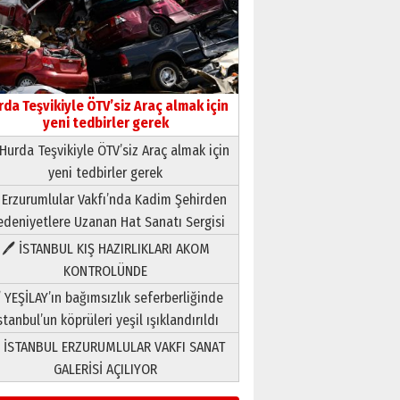
rda Teşvikiyle ÖTV’siz Araç almak için
yeni tedbirler gerek
Hurda Teşvikiyle ÖTV’siz Araç almak için
yeni tedbirler gerek
Neşat YALÇIN
 Erzurumlular Vakfı’nda Kadim Şehirden
Paranın Aile Kültüründeki Yeri
deniyetlere Uzanan Hat Sanatı Sergisi
03 Ağustos 2026 Pazartesi
🖊 İSTANBUL KIŞ HAZIRLIKLARI AKOM
KONTROLÜNDE
Yıldırım Gündoğdu
HAVVA’NIN ÜÇ KIZI
 YEŞİLAY’ın bağımsızlık seferberliğinde
09 Temmuz 2026 Perşembe
stanbul’un köprüleri yeşil ışıklandırıldı
 İSTANBUL ERZURUMLULAR VAKFI SANAT
Yusuf POLAT
GALERİSİ AÇILIYOR
Şampiyonluk Sebahattin
Şirin’e yazar