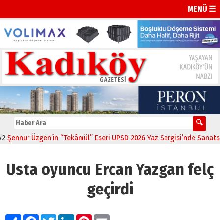
MENÜ ☰
ennur Üzgen’in “Tekâmül” Eseri UPSD 2026 Yaz Sergisi’nde Sanatsever
Usta oyuncu Ercan Yazgan felç
geçirdi
Paylaş
Facebook
Twitter
LinkedIn
Pinterest
Email