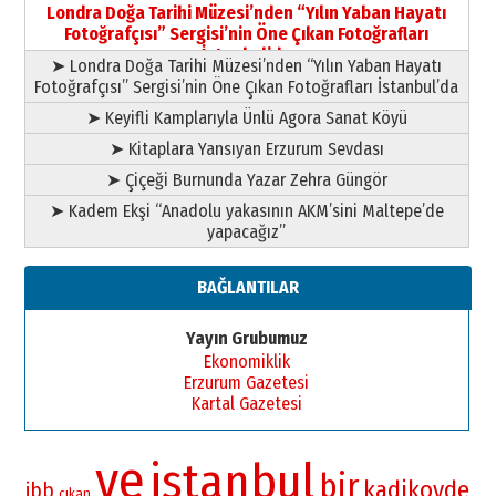
Şampiyonluk Sebahattin Şirin’e
Londra Doğa Tarihi Müzesi’nden “Yılın Yaban Hayatı
yazar
Fotoğrafçısı” Sergisi’nin Öne Çıkan Fotoğrafları
11 Mayıs 2026 Pazartesi
İstanbul’da
➤ Londra Doğa Tarihi Müzesi’nden “Yılın Yaban Hayatı
Fotoğrafçısı” Sergisi’nin Öne Çıkan Fotoğrafları İstanbul’da
➤ Keyifli Kamplarıyla Ünlü Agora Sanat Köyü
➤ Kitaplara Yansıyan Erzurum Sevdası
➤ Çiçeği Burnunda Yazar Zehra Güngör
➤ Kadem Ekşi “Anadolu yakasının AKM’sini Maltepe’de
yapacağız”
BAĞLANTILAR
Yayın Grubumuz
Ekonomiklik
Erzurum Gazetesi
Kartal Gazetesi
ve
istanbul
bir
kadikoyde
ibb
çıkan