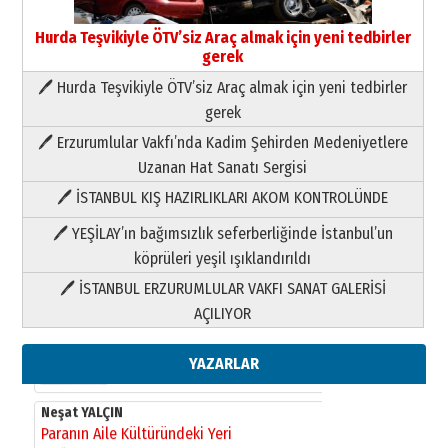
Hurda Teşvikiyle ÖTV’siz Araç almak için yeni tedbirler
gerek
🖊 Hurda Teşvikiyle ÖTV’siz Araç almak için yeni tedbirler
Neşat YALÇIN
gerek
Paranın Aile Kültüründeki Yeri
🖊 Erzurumlular Vakfı’nda Kadim Şehirden Medeniyetlere
03 Ağustos 2026 Pazartesi
Uzanan Hat Sanatı Sergisi
🖊 İSTANBUL KIŞ HAZIRLIKLARI AKOM KONTROLÜNDE
Yıldırım Gündoğdu
HAVVA’NIN ÜÇ KIZI
🖊 YEŞİLAY’ın bağımsızlık seferberliğinde İstanbul’un
09 Temmuz 2026 Perşembe
köprüleri yeşil ışıklandırıldı
🖊 İSTANBUL ERZURUMLULAR VAKFI SANAT GALERİSİ
Yusuf POLAT
AÇILIYOR
Şampiyonluk Sebahattin Şirin’e
yazar
11 Mayıs 2026 Pazartesi
YAZARLAR
Neşat YALÇIN
Paranın Aile Kültüründeki Yeri
03 Ağustos 2026 Pazartesi