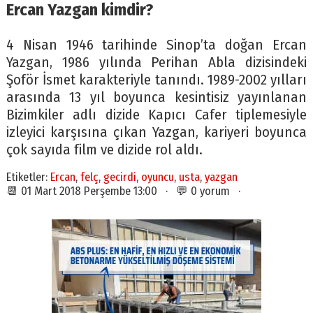
Ercan Yazgan kimdir?
4 Nisan 1946 tarihinde Sinop’ta doğan Ercan
Yazgan, 1986 yılında Perihan Abla dizisindeki
Şoför İsmet karakteriyle tanındı. 1989-2002 yılları
arasında 13 yıl boyunca kesintisiz yayınlanan
Bizimkiler adlı dizide Kapıcı Cafer tiplemesiyle
izleyici karşısına çıkan Yazgan, kariyeri boyunca
çok sayıda film ve dizide rol aldı.
Etiketler:
Ercan
,
felç
,
gecirdi
,
oyuncu
,
usta
,
yazgan
📆 01 Mart 2018 Perşembe 13:00 · 💬 0 yorum ·