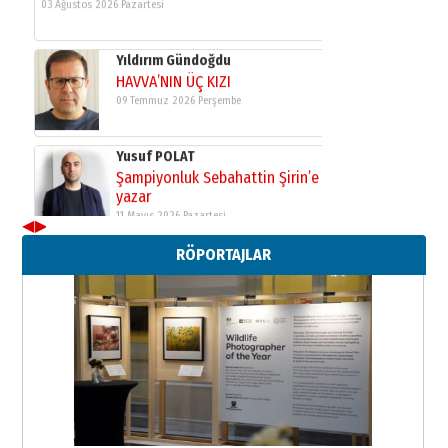
Yıldırım Gündoğdu
HAVVA’NIN ÜÇ KIZI
09 Temmuz 2026 Perşembe
Yusuf POLAT
Şampiyonluk Sebahattin Şirin’e
yazar
11 Mayıs 2026 Pazartesi
◀
▶
Neşat YALÇIN
RÖPORTAJLAR
Paranın Aile Kültüründeki Yeri
03 Ağustos 2026 Pazartesi
Yıldırım Gündoğdu
HAVVA’NIN ÜÇ KIZI
09 Temmuz 2026 Perşembe
Yusuf POLAT