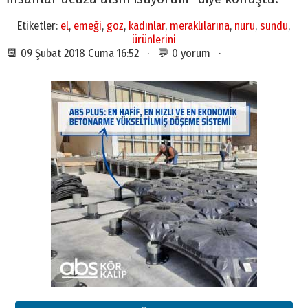
Etiketler:
el
,
emeği
,
goz
,
kadınlar
,
meraklılarına
,
nuru
,
sundu
,
ürünlerini
📆 09 Şubat 2018 Cuma 16:52 · 💬 0 yorum ·