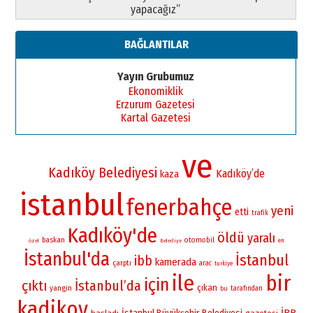
yapacağız”
BAĞLANTILAR
Yayın Grubumuz
Ekonomiklik
Erzurum Gazetesi
Kartal Gazetesi
ve
Kadıköy Belediyesi
Kadıköy’de
kaza
istanbul
fenerbahçe
yeni
etti
trafik
Kadıköy'de
öldü
yaralı
baskan
otomobil
en
özel
Belediye
İstanbul'da
İstanbul
ibb
kamerada
çarptı
arac
turkiye
ile
bir
için
çıktı
İstanbul’da
çıkan
yangin
bu
tarafından
kadikoy