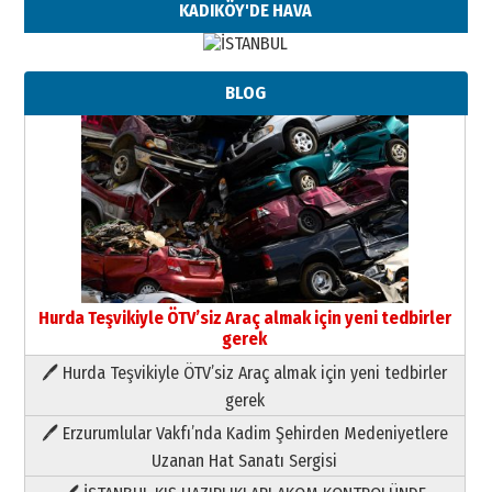
KADIKÖY'DE HAVA
BLOG
Hurda Teşvikiyle ÖTV’siz Araç almak için yeni tedbirler
gerek
🖊 Hurda Teşvikiyle ÖTV’siz Araç almak için yeni tedbirler
Neşat YALÇIN
gerek
Paranın Aile Kültüründeki Yeri
🖊 Erzurumlular Vakfı’nda Kadim Şehirden Medeniyetlere
03 Ağustos 2026 Pazartesi
Uzanan Hat Sanatı Sergisi