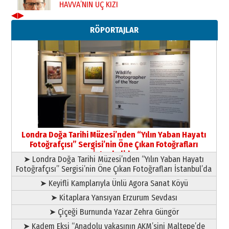
11 Mayıs 2026 Pazartesi
◀
▶
Neşat YALÇIN
RÖPORTAJLAR
Paranın Aile Kültüründeki Yeri
03 Ağustos 2026 Pazartesi
Yıldırım Gündoğdu
HAVVA’NIN ÜÇ KIZI
09 Temmuz 2026 Perşembe
Yusuf POLAT
Şampiyonluk Sebahattin Şirin’e
Londra Doğa Tarihi Müzesi’nden “Yılın Yaban Hayatı
yazar
Fotoğrafçısı” Sergisi’nin Öne Çıkan Fotoğrafları
11 Mayıs 2026 Pazartesi
İstanbul’da
➤ Londra Doğa Tarihi Müzesi’nden “Yılın Yaban Hayatı
Fotoğrafçısı” Sergisi’nin Öne Çıkan Fotoğrafları İstanbul’da
➤ Keyifli Kamplarıyla Ünlü Agora Sanat Köyü
➤ Kitaplara Yansıyan Erzurum Sevdası
➤ Çiçeği Burnunda Yazar Zehra Güngör
➤ Kadem Ekşi “Anadolu yakasının AKM’sini Maltepe’de