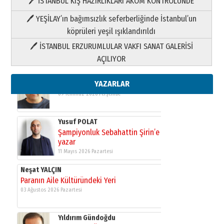
🖊 İSTANBUL KIŞ HAZIRLIKLARI AKOM KONTROLÜNDE
Yıldırım Gündoğdu
HAVVA’NIN ÜÇ KIZI
🖊 YEŞİLAY’ın bağımsızlık seferberliğinde İstanbul’un
09 Temmuz 2026 Perşembe
köprüleri yeşil ışıklandırıldı
🖊 İSTANBUL ERZURUMLULAR VAKFI SANAT GALERİSİ
Yusuf POLAT
AÇILIYOR
Şampiyonluk Sebahattin Şirin’e
yazar
11 Mayıs 2026 Pazartesi
YAZARLAR
Neşat YALÇIN
Paranın Aile Kültüründeki Yeri
03 Ağustos 2026 Pazartesi
Yıldırım Gündoğdu
HAVVA’NIN ÜÇ KIZI
09 Temmuz 2026 Perşembe
Yusuf POLAT
Şampiyonluk Sebahattin Şirin’e
yazar