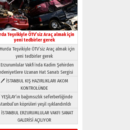
rda Teşvikiyle ÖTV’siz Araç almak için
yeni tedbirler gerek
Hurda Teşvikiyle ÖTV’siz Araç almak için
yeni tedbirler gerek
Neşat YALÇIN
 Erzurumlular Vakfı’nda Kadim Şehirden
Paranın Aile Kültüründeki Yeri
deniyetlere Uzanan Hat Sanatı Sergisi
03 Ağustos 2026 Pazartesi
🖊 İSTANBUL KIŞ HAZIRLIKLARI AKOM
KONTROLÜNDE
Yıldırım Gündoğdu
HAVVA’NIN ÜÇ KIZI
 YEŞİLAY’ın bağımsızlık seferberliğinde
09 Temmuz 2026 Perşembe
stanbul’un köprüleri yeşil ışıklandırıldı
 İSTANBUL ERZURUMLULAR VAKFI SANAT
Yusuf POLAT
GALERİSİ AÇILIYOR
Şampiyonluk Sebahattin
Şirin’e yazar