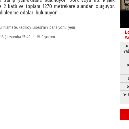
e 2 katlı ve toplam 1270 metrekare alandan oluşuyor.
 dinlenme odaları bulunuyor.
u
,
hizmete
,
kadikoy
,
Lisesi’nin
,
pansiyonu
,
yeni
L
018 Çarşamba 15:40 · 💬 0 yorum ·
Ya
➤ 
Ya
➤
➤
➤ K