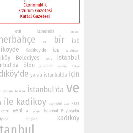
Ekonomiklik
Erzurum Gazetesi
Kartal Gazetesi
kamerada
etti
baskani
nerbahçe
bir
ibb
bu
ikoyde
Kadıköy’de
İBB
tarafından
İstanbul
ıköy Belediyesi
polis
anbul’da
öldü
gazetesi
turkiye
Belediye
dıköy'de
için
yaralı
istanbulda
ve
İstanbul'da
yangin
baskan
c
ile
kadikoy
ı
kaza
otomobil
özel
yeni
İstanbul Büyükşehir
çarptı
iki
yangın
kadıköy
iyesi
başladı
stanbul