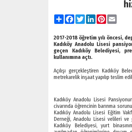
hi
Paylaş
Facebook
Twitter
LinkedIn
Pinterest
Email
2017-2018 öğretim yılı öncesi, dep
Kadıköy Anadolu Lisesi pansiyo
geçen Kadıköy Belediyesi, pre
kullanımına açtı.
Açılışı gerçekleştiren Kadıköy Be
metrekarelik inşaat yapılıp teslim edil
Kadıköy Anadolu Lisesi Pansiyonu
civarında öğrencinin barınma sorunu
Kadıköy Anadolu Lisesi Eğitim Vakf
Derneği, Anadolu Lisesi velileri ve 
Kadıköy Belediyesi, yurt binasını
ayrılmadan öğrenimlerine devam etm