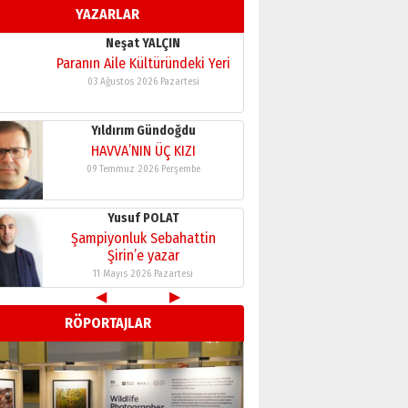
YAZARLAR
11 Mayıs 2026 Pazartesi
Neşat YALÇIN
Paranın Aile Kültüründeki Yeri
03 Ağustos 2026 Pazartesi
Yıldırım Gündoğdu
HAVVA’NIN ÜÇ KIZI
09 Temmuz 2026 Perşembe
Yusuf POLAT
Şampiyonluk Sebahattin
Şirin’e yazar
11 Mayıs 2026 Pazartesi
◀
▶
Neşat YALÇIN
RÖPORTAJLAR
Paranın Aile Kültüründeki Yeri
03 Ağustos 2026 Pazartesi
Yıldırım Gündoğdu