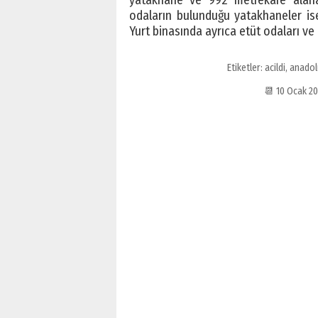
odaların bulunduğu yatakhaneler is
Yurt binasında ayrıca etüt odaları ve
Etiketler:
acildi
,
anadol
📆 10 Ocak 2