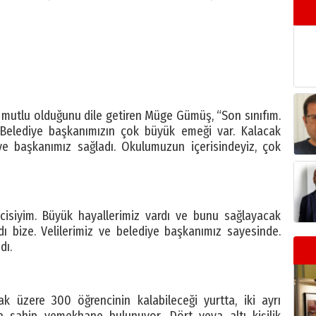
n mutlu olduğunu dile getiren Müge Gümüş, “Son sınıfım.
 Belediye başkanımızın çok büyük emeği var. Kalacak
iye başkanımız sağladı. Okulumuzun içerisindeyiz, çok
ncisiyim. Büyük hayallerimiz vardı ve bunu sağlayacak
ı bize. Velilerimiz ve belediye başkanımız sayesinde.
dı.
 üzere 300 öğrencinin kalabileceği yurtta, iki ayrı
 sahip yemekhane bulunuyor. Dört veya altı kişilik