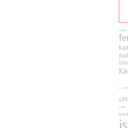
çıkan
fe
kad
Kad
İst
Ka
ara
en
çıkt
trafik
Beled
i