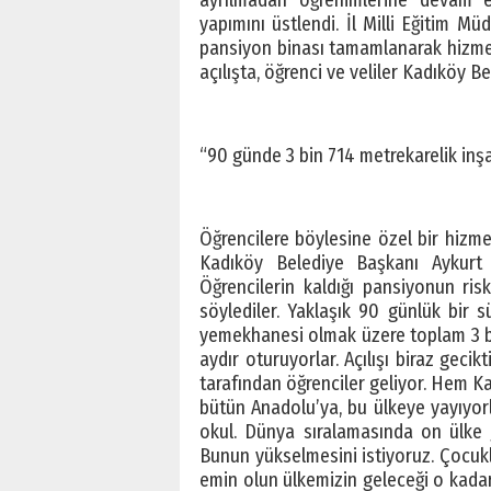
yapımını üstlendi. İl Milli Eğitim M
pansiyon binası tamamlanarak hizmete
açılışta, öğrenci ve veliler Kadıköy 
“90 günde 3 bin 714 metrekarelik inşaa
Öğrencilere böylesine özel bir hiz
Kadıköy Belediye Başkanı Aykurt N
Öğrencilerin kaldığı pansiyonun ri
söylediler. Yaklaşık 90 günlük bir sü
yemekhanesi olmak üzere toplam 3 bin
aydır oturuyorlar. Açılışı biraz geci
tarafından öğrenciler geliyor. Hem Ka
bütün Anadolu’ya, bu ülkeye yayıyorl
okul. Dünya sıralamasında on ülke ge
Bunun yükselmesini istiyoruz. Çocukl
emin olun ülkemizin geleceği o kadar 