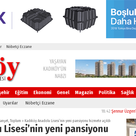
r
Nöbetçi Eczane
şehir
Eğitim
Ekonomi
Genel
Magazin
Politika
Sağlık
Uyarılar
Nöbetçi Eczane
18:42
Şennur Üzgen’in “Tekâ
anşet
,
Toplum
»
Kadıköy Anadolu Lisesi’nin yeni pansiyonu hizmete açıldı
 Lisesi’nin yeni pansiyonu