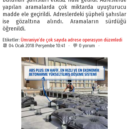
yapılan aramalarda çok miktarda uyuşturucu
madde ele geçirildi. Adreslerdeki şüpheli şahıslar
ise gözaltına alındı. Aramaların sürdüğü
öğrenildi.
Etiketler:
Ümraniye’de çok sayıda adrese operasyon düzenledi
📆 04 Ocak 2018 Perşembe 10:41 · 💬 0 yorum ·