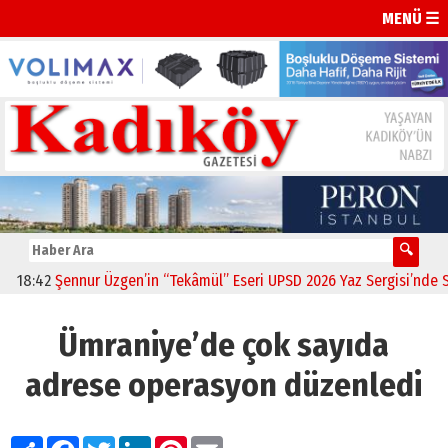
MENÜ ☰
18:42
Şennur Üzgen’in “Tekâmül” Eseri UPSD 2026 Yaz Sergisi’nde Sana
Ümraniye’de çok sayıda
adrese operasyon düzenledi
Paylaş
Facebook
Twitter
LinkedIn
Pinterest
Email