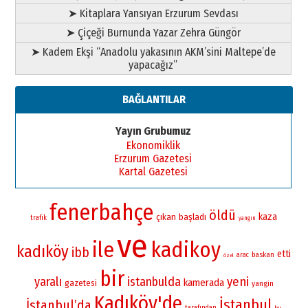
➤ Kitaplara Yansıyan Erzurum Sevdası
➤ Çiçeği Burnunda Yazar Zehra Güngör
➤ Kadem Ekşi “Anadolu yakasının AKM’sini Maltepe’de
yapacağız”
BAĞLANTILAR
Yayın Grubumuz
Ekonomiklik
Erzurum Gazetesi
Kartal Gazetesi
fenerbahçe
öldü
kaza
çıkan
başladı
trafik
yangın
ve
ile
kadikoy
kadıköy
ibb
etti
baskan
arac
özel
bir
yaralı
istanbulda
yeni
kamerada
gazetesi
yangin
Kadıköy'de
İstanbul
İstanbul’da
bu