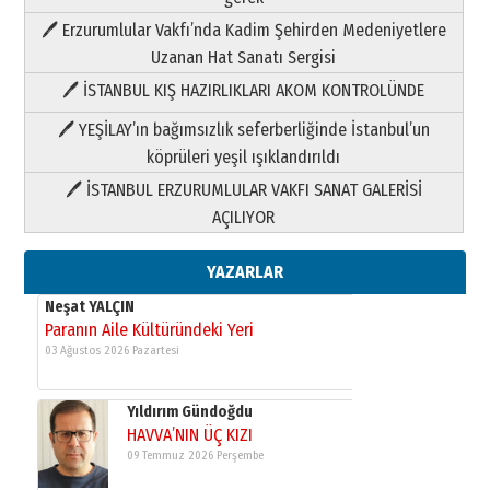
🖊 Erzurumlular Vakfı’nda Kadim Şehirden Medeniyetlere
Neşat YALÇIN
Uzanan Hat Sanatı Sergisi
Paranın Aile Kültüründeki Yeri
03 Ağustos 2026 Pazartesi
🖊 İSTANBUL KIŞ HAZIRLIKLARI AKOM KONTROLÜNDE
🖊 YEŞİLAY’ın bağımsızlık seferberliğinde İstanbul’un
Yıldırım Gündoğdu
köprüleri yeşil ışıklandırıldı
HAVVA’NIN ÜÇ KIZI
09 Temmuz 2026 Perşembe
🖊 İSTANBUL ERZURUMLULAR VAKFI SANAT GALERİSİ
AÇILIYOR
Yusuf POLAT
Şampiyonluk Sebahattin Şirin’e
YAZARLAR
yazar
11 Mayıs 2026 Pazartesi
Neşat YALÇIN
Paranın Aile Kültüründeki Yeri
03 Ağustos 2026 Pazartesi
Yıldırım Gündoğdu
HAVVA’NIN ÜÇ KIZI