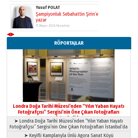
09 Temmuz 2026 Perşembe
Yusuf POLAT
Şampiyonluk Sebahattin Şirin’e
yazar
◀
▶
11 Mayıs 2026 Pazartesi
RÖPORTAJLAR
Londra Doğa Tarihi Müzesi’nden “Yılın Yaban Hayatı
Fotoğrafçısı” Sergisi’nin Öne Çıkan Fotoğrafları
İstanbul’da
➤ Londra Doğa Tarihi Müzesi’nden “Yılın Yaban Hayatı
Fotoğrafçısı” Sergisi’nin Öne Çıkan Fotoğrafları İstanbul’da
➤ Keyifli Kamplarıyla Ünlü Agora Sanat Köyü