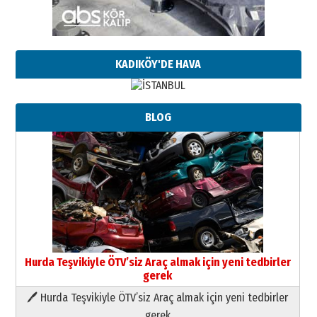
KADIKÖY'DE HAVA
BLOG
Neşat YALÇIN
Paranın Aile Kültüründeki Yeri
03 Ağustos 2026 Pazartesi
Yıldırım Gündoğdu
HAVVA’NIN ÜÇ KIZI
09 Temmuz 2026 Perşembe
Hurda Teşvikiyle ÖTV’siz Araç almak için yeni tedbirler
Yusuf POLAT
gerek
Şampiyonluk Sebahattin Şirin’e
🖊 Hurda Teşvikiyle ÖTV’siz Araç almak için yeni tedbirler
yazar
gerek
11 Mayıs 2026 Pazartesi