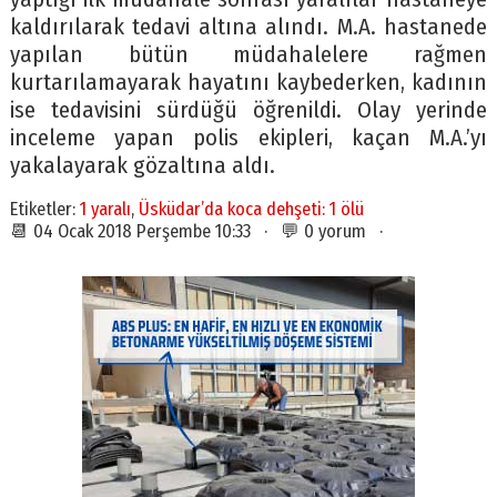
kaldırılarak tedavi altına alındı. M.A. hastanede
yapılan bütün müdahalelere rağmen
kurtarılamayarak hayatını kaybederken, kadının
ise tedavisini sürdüğü öğrenildi. Olay yerinde
inceleme yapan polis ekipleri, kaçan M.A.’yı
yakalayarak gözaltına aldı.
Etiketler:
1 yaralı
,
Üsküdar’da koca dehşeti: 1 ölü
📆 04 Ocak 2018 Perşembe 10:33 · 💬 0 yorum ·