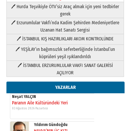
🖊 Hurda Teşvikiyle ÖTV’siz Araç almak için yeni tedbirler
Neşat YALÇIN
gerek
Paranın Aile Kültüründeki Yeri
🖊 Erzurumlular Vakfı’nda Kadim Şehirden Medeniyetlere
03 Ağustos 2026 Pazartesi
Uzanan Hat Sanatı Sergisi
🖊 İSTANBUL KIŞ HAZIRLIKLARI AKOM KONTROLÜNDE
Yıldırım Gündoğdu
HAVVA’NIN ÜÇ KIZI
🖊 YEŞİLAY’ın bağımsızlık seferberliğinde İstanbul’un
09 Temmuz 2026 Perşembe
köprüleri yeşil ışıklandırıldı
🖊 İSTANBUL ERZURUMLULAR VAKFI SANAT GALERİSİ
Yusuf POLAT
AÇILIYOR
Şampiyonluk Sebahattin Şirin’e
yazar
11 Mayıs 2026 Pazartesi
YAZARLAR
Neşat YALÇIN
Paranın Aile Kültüründeki Yeri
03 Ağustos 2026 Pazartesi
Yıldırım Gündoğdu
HAVVA’NIN ÜÇ KIZI