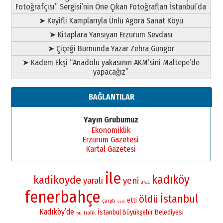
Fotoğrafçısı” Sergisi’nin Öne Çıkan Fotoğrafları İstanbul’da
➤ Keyifli Kamplarıyla Ünlü Agora Sanat Köyü
➤ Kitaplara Yansıyan Erzurum Sevdası
➤ Çiçeği Burnunda Yazar Zehra Güngör
➤ Kadem Ekşi “Anadolu yakasının AKM’sini Maltepe’de
yapacağız”
BAĞLANTILAR
Yayın Grubumuz
Ekonomiklik
Erzurum Gazetesi
Kartal Gazetesi
ile
kadıköy
kadikoyde
yaralı
yeni
arac
fenerbahçe
İstanbul
öldü
etti
çarptı
özel
Kadıköy’de
İstanbul Büyükşehir Belediyesi
bu
trafik