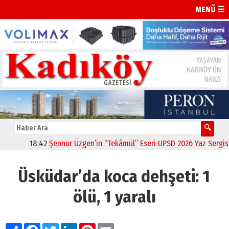
MENÜ ☰
18:42
Şennur Üzgen’in “Tekâmül” Eseri UPSD 2026 Yaz Sergisi’nd
Üsküdar’da koca dehşeti: 1
ölü, 1 yaralı
Paylaş
Facebook
Twitter
LinkedIn
Pinterest
Email