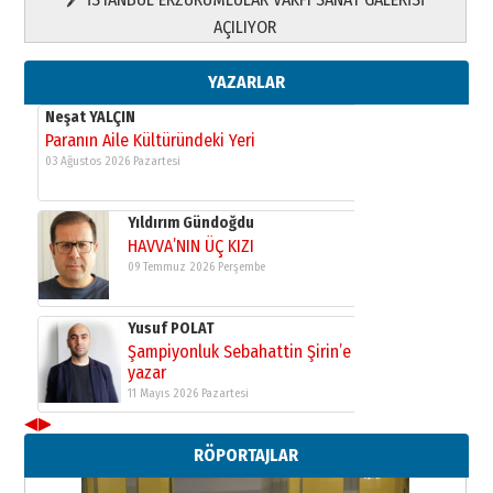
Yusuf POLAT
AÇILIYOR
Şampiyonluk Sebahattin Şirin’e
yazar
11 Mayıs 2026 Pazartesi
YAZARLAR
Neşat YALÇIN
Paranın Aile Kültüründeki Yeri
03 Ağustos 2026 Pazartesi
Yıldırım Gündoğdu
HAVVA’NIN ÜÇ KIZI
09 Temmuz 2026 Perşembe
Yusuf POLAT
Şampiyonluk Sebahattin Şirin’e
yazar
11 Mayıs 2026 Pazartesi
◀
▶
Neşat YALÇIN
RÖPORTAJLAR
Paranın Aile Kültüründeki Yeri
03 Ağustos 2026 Pazartesi