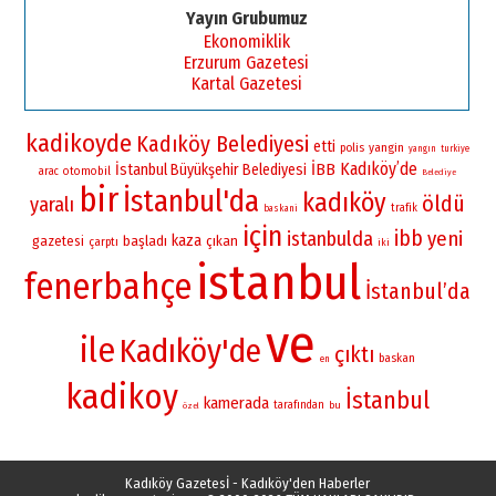
Yayın Grubumuz
Ekonomiklik
Erzurum Gazetesi
Kartal Gazetesi
kadikoyde
Kadıköy Belediyesi
etti
yangin
polis
yangın
turkiye
Kadıköy’de
İBB
İstanbul Büyükşehir Belediyesi
otomobil
arac
Belediye
bir
İstanbul'da
kadıköy
öldü
yaralı
trafik
baskani
için
ibb
istanbulda
yeni
kaza
gazetesi
başladı
çıkan
çarptı
iki
istanbul
fenerbahçe
İstanbul’da
ve
ile
Kadıköy'de
çıktı
baskan
en
kadikoy
İstanbul
kamerada
tarafından
bu
özel
Kadıköy Gazetesİ - Kadıköy'den Haberler