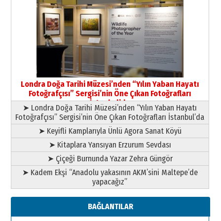
Yıldırım Gündoğdu
HAVVA’NIN ÜÇ KIZI
09 Temmuz 2026 Perşembe
Yusuf POLAT
Şampiyonluk Sebahattin Şirin’e
Londra Doğa Tarihi Müzesi’nden “Yılın Yaban Hayatı
yazar
Fotoğrafçısı” Sergisi’nin Öne Çıkan Fotoğrafları
11 Mayıs 2026 Pazartesi
İstanbul’da
➤ Londra Doğa Tarihi Müzesi’nden “Yılın Yaban Hayatı
Fotoğrafçısı” Sergisi’nin Öne Çıkan Fotoğrafları İstanbul’da
➤ Keyifli Kamplarıyla Ünlü Agora Sanat Köyü
➤ Kitaplara Yansıyan Erzurum Sevdası
➤ Çiçeği Burnunda Yazar Zehra Güngör
➤ Kadem Ekşi “Anadolu yakasının AKM’sini Maltepe’de
yapacağız”
BAĞLANTILAR