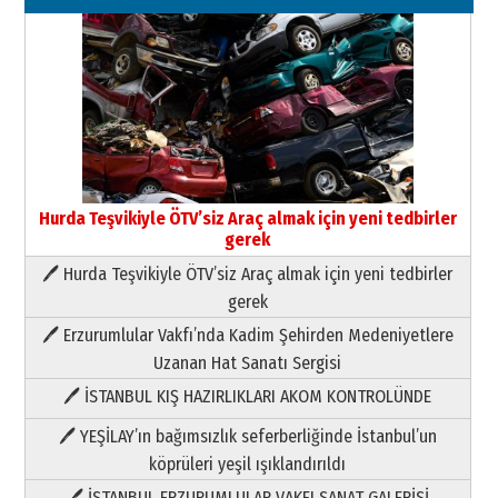
Hurda Teşvikiyle ÖTV’siz Araç almak için yeni tedbirler
gerek
🖊 Hurda Teşvikiyle ÖTV’siz Araç almak için yeni tedbirler
Neşat YALÇIN
gerek
Paranın Aile Kültüründeki Yeri
🖊 Erzurumlular Vakfı’nda Kadim Şehirden Medeniyetlere
03 Ağustos 2026 Pazartesi
Uzanan Hat Sanatı Sergisi
🖊 İSTANBUL KIŞ HAZIRLIKLARI AKOM KONTROLÜNDE
Yıldırım Gündoğdu
HAVVA’NIN ÜÇ KIZI
🖊 YEŞİLAY’ın bağımsızlık seferberliğinde İstanbul’un
09 Temmuz 2026 Perşembe
köprüleri yeşil ışıklandırıldı
🖊 İSTANBUL ERZURUMLULAR VAKFI SANAT GALERİSİ