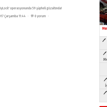
'ByLock' operasyonunda 59 şüpheli gözaltında!
 2017 Çarşamba 11:44 · 💬 0 yorum ·
Hu
🖊 
🖊
Me
🖊
İ
🖊