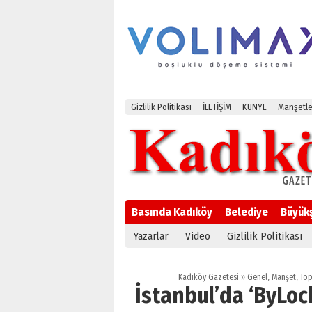
Gizlilik Politikası
İLETİŞİM
KÜNYE
Manşetle
Basında Kadıköy
Belediye
Büyük
Yazarlar
Video
Gizlilik Politikası
Kadıköy Gazetesi
»
Genel
,
Manşet
,
To
İstanbul’da ‘ByLo