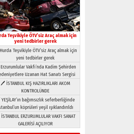
rda Teşvikiyle ÖTV’siz Araç almak için
yeni tedbirler gerek
Hurda Teşvikiyle ÖTV’siz Araç almak için
yeni tedbirler gerek
Neşat YALÇIN
 Erzurumlular Vakfı’nda Kadim Şehirden
Paranın Aile Kültüründeki Yeri
deniyetlere Uzanan Hat Sanatı Sergisi
03 Ağustos 2026 Pazartesi
🖊 İSTANBUL KIŞ HAZIRLIKLARI AKOM
KONTROLÜNDE
Yıldırım Gündoğdu
HAVVA’NIN ÜÇ KIZI
 YEŞİLAY’ın bağımsızlık seferberliğinde
09 Temmuz 2026 Perşembe
stanbul’un köprüleri yeşil ışıklandırıldı
 İSTANBUL ERZURUMLULAR VAKFI SANAT
Yusuf POLAT
GALERİSİ AÇILIYOR
Şampiyonluk Sebahattin
Şirin’e yazar