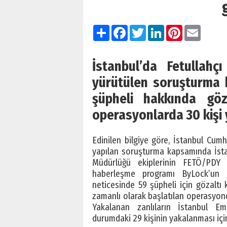
Paylaş
Facebook
Twitter
LinkedIn
Pinterest
Email
İstanbul’da Fetullahç
yürütülen soruşturma k
şüpheli hakkında göza
operasyonlarda 30 kişi 
Edinilen bilgiye göre, İstanbul Cum
yapılan soruşturma kapsamında İst
Müdürlüğü ekiplerinin FETÖ/PDY s
haberleşme programı ByLock’un ge
neticesinde 59 şüpheli için gözaltı 
zamanlı olarak başlatılan operasyond
Yakalanan zanlıların İstanbul Em
durumdaki 29 kişinin yakalanması için