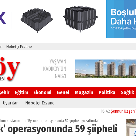
r
Nöbetçi Eczane
şehir
Eğitim
Ekonomi
Genel
Magazin
Politika
Sağlık
Uyarılar
Nöbetçi Eczane
18:42
Şennur Üzgen’in “Tekâm
plum
»
İstanbul’da ‘ByLock’ operasyonunda 59 şüpheli gözaltında!
ck’ operasyonunda 59 şüpheli