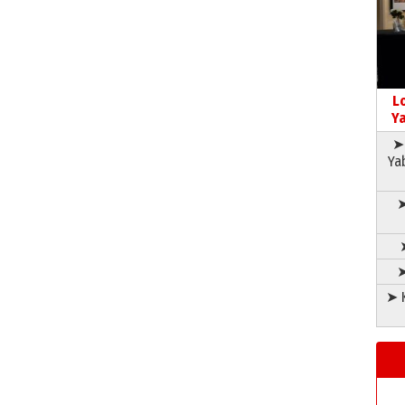
L
Ya
➤ 
Ya
➤
➤
➤ K