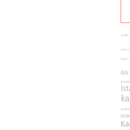
çarptı
Belediye
yangın
ibb
yangin
İs
ka
tarafı
ista
Ka