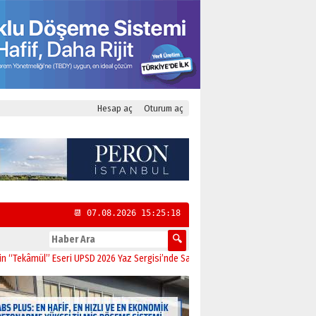
Hesap aç
Oturum aç
📆 07.08.2026 15:25:19
ül” Eseri UPSD 2026 Yaz Sergisi’nde Sanatseverlerle Buluştu
11:21
CHP Kadıkö