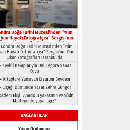
HAVVA’NIN ÜÇ KIZI
09 Temmuz 2026 Perşembe
Yusuf POLAT
Şampiyonluk Sebahattin
ondra Doğa Tarihi Müzesi’nden “Yılın
Şirin’e yazar
ban Hayatı Fotoğrafçısı” Sergisi’nin
11 Mayıs 2026 Pazartesi
Öne Çıkan Fotoğrafları İstanbul’da
Londra Doğa Tarihi Müzesi’nden “Yılın
ban Hayatı Fotoğrafçısı” Sergisi’nin Öne
Çıkan Fotoğrafları İstanbul’da
 Keyifli Kamplarıyla Ünlü Agora Sanat
Köyü
➤ Kitaplara Yansıyan Erzurum Sevdası
 Çiçeği Burnunda Yazar Zehra Güngör
adem Ekşi “Anadolu yakasının AKM’sini
Maltepe’de yapacağız”
BAĞLANTILAR
Yayın Grubumuz