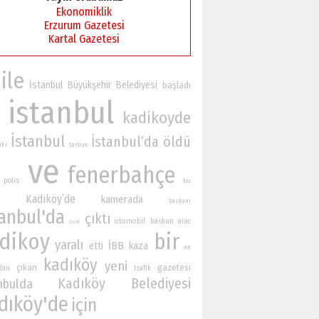
Ekonomiklik
Erzurum Gazetesi
Kartal Gazetesi
ile
İstanbul Büyükşehir Belediyesi
başladı
istanbul
kadikoyde
İstanbul
İstanbul’da
öldü
iki
turkiye
ve
fenerbahçe
polis
bu
Kadıköy’de
kamerada
baskani
tanbul'da
çıktı
otomobil
baskan
arac
özel
dikoy
bir
yaralı
İBB
etti
kaza
en
kadıköy
yeni
çıkan
gazetesi
ndan
trafik
Kadıköy Belediyesi
nbulda
dıköy'de
için