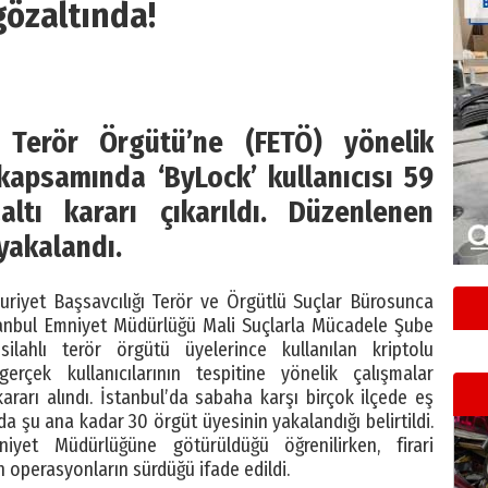
gözaltında!
ı Terör Örgütü’ne (FETÖ) yönelik
apsamında ‘ByLock’ kullanıcısı 59
ltı kararı çıkarıldı. Düzenlenen
yakalandı.
huriyet Başsavcılığı Terör ve Örgütlü Suçlar Bürosunca
anbul Emniyet Müdürlüğü Mali Suçlarla Mücadele Şube
ilahlı terör örgütü üyelerince kullanılan kriptolu
rçek kullanıcılarının tespitine yönelik çalışmalar
kararı alındı. İstanbul’da sabaha karşı birçok ilçede eş
a şu ana kadar 30 örgüt üyesinin yakalandığı belirtildi.
niyet Müdürlüğüne götürüldüğü öğrenilirken, firari
 operasyonların sürdüğü ifade edildi.