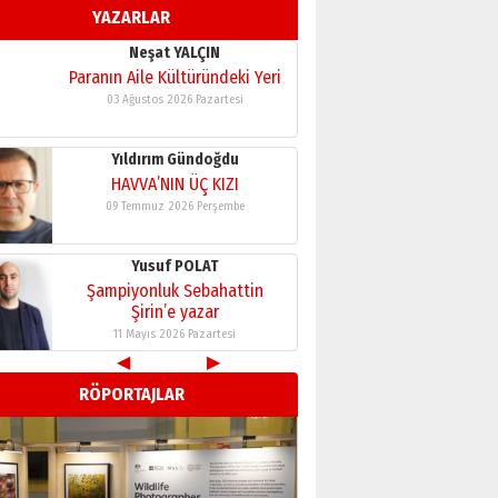
YAZARLAR
11 Mayıs 2026 Pazartesi
Neşat YALÇIN
Paranın Aile Kültüründeki Yeri
03 Ağustos 2026 Pazartesi
Yıldırım Gündoğdu
HAVVA’NIN ÜÇ KIZI
09 Temmuz 2026 Perşembe
Yusuf POLAT
Şampiyonluk Sebahattin
Şirin’e yazar
11 Mayıs 2026 Pazartesi
◀
▶
Neşat YALÇIN
RÖPORTAJLAR
Paranın Aile Kültüründeki Yeri
03 Ağustos 2026 Pazartesi
Yıldırım Gündoğdu