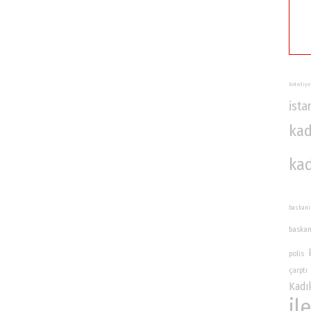
Belediye
ista
kad
ka
baskani
baska
polis
çarptı
Kadı
ile