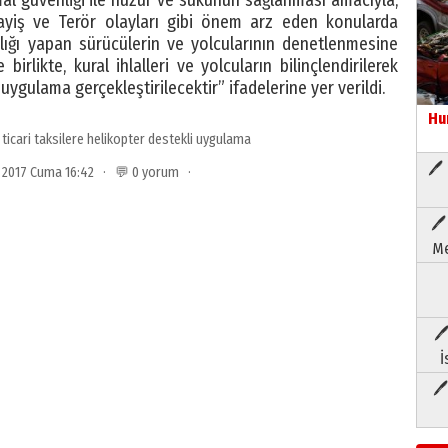
yiş ve Terör olayları gibi önem arz eden konularda
lığı yapan sürücülerin ve yolcularının denetlenmesine
 birlikte, kural ihlalleri ve yolcuların bilinçlendirilerek
gulama gerçekleştirilecektir” ifadelerine yer verildi.
Hu
ticari taksilere helikopter destekli uygulama
🖊 
ık 2017 Cuma 16:42 · 💬 0 yorum ·
🖊
Me
🖊
İ
🖊