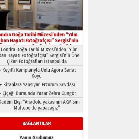
HAVVA’NIN ÜÇ KIZI
09 Temmuz 2026 Perşembe
Yusuf POLAT
Şampiyonluk Sebahattin
ondra Doğa Tarihi Müzesi’nden “Yılın
Şirin’e yazar
ban Hayatı Fotoğrafçısı” Sergisi’nin
11 Mayıs 2026 Pazartesi
Öne Çıkan Fotoğrafları İstanbul’da
Londra Doğa Tarihi Müzesi’nden “Yılın
ban Hayatı Fotoğrafçısı” Sergisi’nin Öne
Çıkan Fotoğrafları İstanbul’da
 Keyifli Kamplarıyla Ünlü Agora Sanat
Köyü
➤ Kitaplara Yansıyan Erzurum Sevdası
 Çiçeği Burnunda Yazar Zehra Güngör
adem Ekşi “Anadolu yakasının AKM’sini
Maltepe’de yapacağız”
BAĞLANTILAR
Yayın Grubumuz