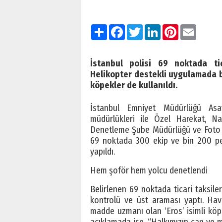
Paylaş
Facebook
Twitter
LinkedIn
Pinterest
Email
İstanbul polisi 69 noktada tic
Helikopter destekli uygulamada b
köpekler de kullanıldı.
İstanbul Emniyet Müdürlüğü Asa
müdürlükleri ile Özel Harekat, Nar
Denetleme Şube Müdürlüğü ve Foto F
69 noktada 300 ekip ve bin 200 pers
yapıldı.
Hem şoför hem yolcu denetlendi
Belirlenen 69 noktada ticari taksi
kontrolü ve üst araması yaptı. Ha
madde uzmanı olan ‘Eros’ isimli köpe
açıklamada ise, “Halkımızın can ve m