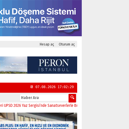
Hesap aç
Oturum aç
📆 07.08.2026 17:02:30
2026 Yaz Sergisi’nde Sanatseverlerle Buluştu
11:21
CHP Kadıköy İlçe Başkanlı