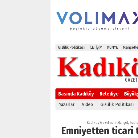
Gizlilik Politikası
İLETİŞİM
KÜNYE
Manşetle
Basında Kadıköy
Belediye
Büyük
Yazarlar
Video
Gizlilik Politikası
Kadıköy Gazetesi
»
Manşet
,
Topl
Emniyetten ticari 