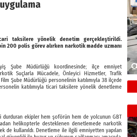
uygulama
ari taksilere yönelik denetim gerçekleştirildi.
in 200 polis görev alırken narkotik madde uzmanı
yiş Şube Müdürlüğü koordinesinde; ilçe emniyet
kotik Suçlarla Mücadele, Önleyici Hizmetler, Trafik
ilm Şube Müdürlüğü personelinin katılımıyla 38 ilçede
onelin katılımıyla ticari taksilere yönelik denetleme
leri durduran ekipler hem şoförün hem de yolcunun GBT
vadan helikopterle desteklenen denetlemede narkotik
k de kullanıldı. Denetleme ile ilgili emniyetten yapılan
al güvenliği ile huzur ve sükunun sağlanması amacıyla,