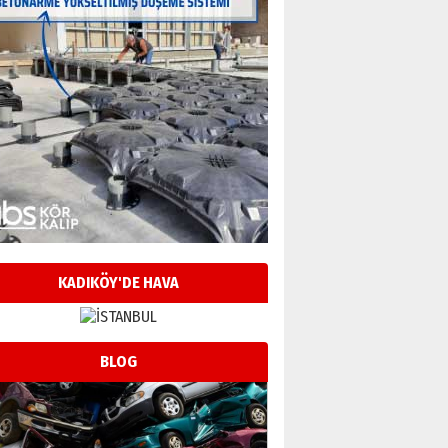
KADIKÖY'DE HAVA
BLOG