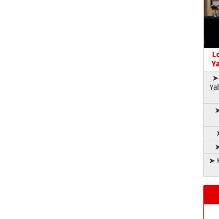
L
Ya
➤ 
Ya
➤
➤
➤ K