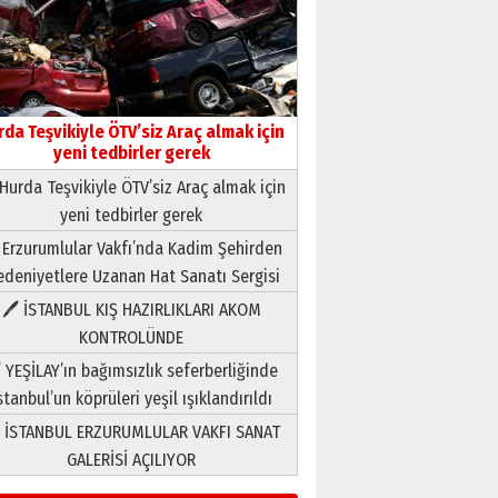
rda Teşvikiyle ÖTV’siz Araç almak için
yeni tedbirler gerek
Hurda Teşvikiyle ÖTV’siz Araç almak için
yeni tedbirler gerek
Neşat YALÇIN
 Erzurumlular Vakfı’nda Kadim Şehirden
Paranın Aile Kültüründeki Yeri
deniyetlere Uzanan Hat Sanatı Sergisi
03 Ağustos 2026 Pazartesi
🖊 İSTANBUL KIŞ HAZIRLIKLARI AKOM
KONTROLÜNDE
Yıldırım Gündoğdu
HAVVA’NIN ÜÇ KIZI
 YEŞİLAY’ın bağımsızlık seferberliğinde
09 Temmuz 2026 Perşembe
stanbul’un köprüleri yeşil ışıklandırıldı
 İSTANBUL ERZURUMLULAR VAKFI SANAT
Yusuf POLAT
GALERİSİ AÇILIYOR
Şampiyonluk Sebahattin
Şirin’e yazar