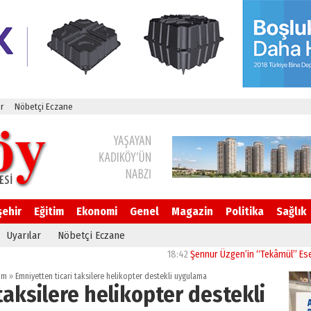
r
Nöbetçi Eczane
şehir
Eğitim
Ekonomi
Genel
Magazin
Politika
Sağlık
Uyarılar
Nöbetçi Eczane
18:42
Şennur Üzgen’in “Tekâmül” Eseri UPSD 
um
»
Emniyetten ticari taksilere helikopter destekli uygulama
taksilere helikopter destekli