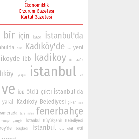
Ekonomiklik
Erzurum Gazetesi
Kartal Gazetesi
bir
İstanbul'da
için
kaza
Kadıköy'de
nbulda
yeni
arac
bu
kadikoy
ikoyde
ibb
iki
trafik
istanbul
dıköy
yangın
en
ve
öldü
çıktı
İstanbul’da
İBB
Kadıköy Belediyesi
yaralı
çıkan
n
özel
fenerbahçe
kamerada
tarafından
İstanbul Büyükşehir Belediyesi
yangin
turkiye
İstanbul
köy’de
etti
başladı
otomobil