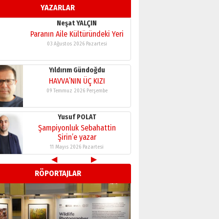
YAZARLAR
11 Mayıs 2026 Pazartesi
Neşat YALÇIN
Paranın Aile Kültüründeki Yeri
03 Ağustos 2026 Pazartesi
Yıldırım Gündoğdu
HAVVA’NIN ÜÇ KIZI
09 Temmuz 2026 Perşembe
Yusuf POLAT
Şampiyonluk Sebahattin
Şirin’e yazar
11 Mayıs 2026 Pazartesi
◀
▶
Neşat YALÇIN
RÖPORTAJLAR
Paranın Aile Kültüründeki Yeri
03 Ağustos 2026 Pazartesi
Yıldırım Gündoğdu