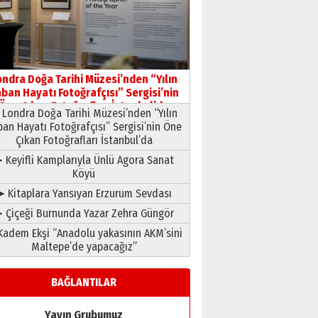
HAVVA’NIN ÜÇ KIZI
09 Temmuz 2026 Perşembe
Yusuf POLAT
Şampiyonluk Sebahattin
ondra Doğa Tarihi Müzesi’nden “Yılın
Şirin’e yazar
ban Hayatı Fotoğrafçısı” Sergisi’nin
11 Mayıs 2026 Pazartesi
Öne Çıkan Fotoğrafları İstanbul’da
Londra Doğa Tarihi Müzesi’nden “Yılın
ban Hayatı Fotoğrafçısı” Sergisi’nin Öne
Çıkan Fotoğrafları İstanbul’da
 Keyifli Kamplarıyla Ünlü Agora Sanat
Köyü
➤ Kitaplara Yansıyan Erzurum Sevdası
 Çiçeği Burnunda Yazar Zehra Güngör
adem Ekşi “Anadolu yakasının AKM’sini
Maltepe’de yapacağız”
BAĞLANTILAR
Yayın Grubumuz