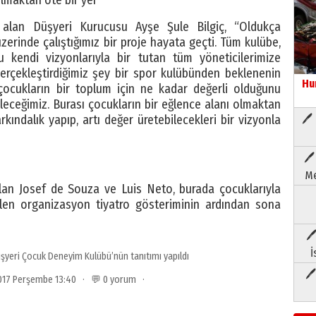
alan Düşyeri Kurucusu Ayşe Şule Bilgiç, “Oldukça
erinde çalıştığımız bir proje hayata geçti. Tüm kulübe,
kendi vizyonlarıyla bir tutan tüm yöneticilerimize
rçekleştirdiğimiz şey bir spor kulübünden beklenenin
Hu
çocukların bir toplum için ne kadar değerli olduğunu
eleceğimiz. Burası çocukların bir eğlence alanı olmaktan
arkındalık yapıp, artı değer üretebilecekleri bir vizyonla
🖊 
🖊
Me
ılan Josef de Souza ve Luis Neto, burada çocuklarıyla
rilen organizasyon tiyatro gösteriminin ardından sona
🖊
İ
yeri Çocuk Deneyim Kulübü’nün tanıtımı yapıldı
🖊
 2017 Perşembe 13:40 · 💬 0 yorum ·