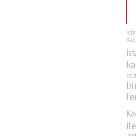
İst
Ka
İs
ka
İst
bi
fe
Ka
ile
yeni