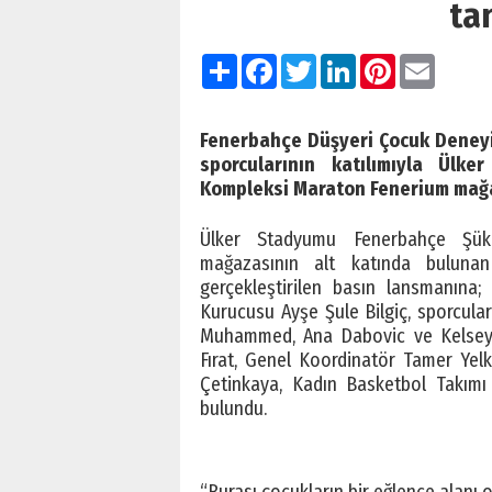
ta
Paylaş
Facebook
Twitter
LinkedIn
Pinterest
Email
Fenerbahçe Düşyeri Çocuk Deneyim
sporcularının katılımıyla Ül
Kompleksi Maraton Fenerium mağaz
Ülker Stadyumu Fenerbahçe Şük
mağazasının alt katında buluna
gerçekleştirilen basın lansmanın
Kurucusu Ayşe Şule Bilgiç, sporcula
Muhammed, Ana Dabovic ve Kelsey 
Fırat, Genel Koordinatör Tamer Yel
Çetinkaya, Kadın Basketbol Takımı 
bulundu.
“Burası çocukların bir eğlence alanı 