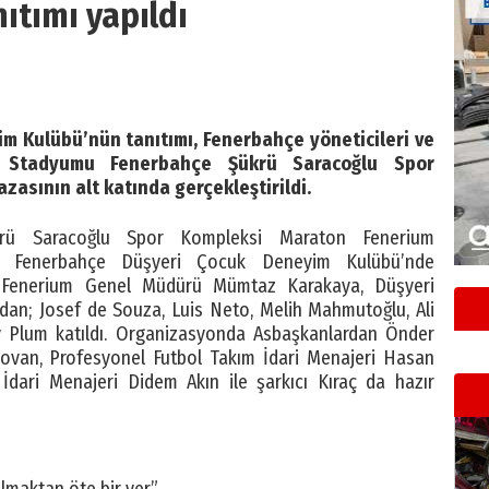
nıtımı yapıldı
 Kulübü’nün tanıtımı, Fenerbahçe yöneticileri ve
ker Stadyumu Fenerbahçe Şükrü Saracoğlu Spor
asının alt katında gerçekleştirildi.
rü Saracoğlu Spor Kompleksi Maraton Fenerium
n Fenerbahçe Düşyeri Çocuk Deneyim Kulübü’nde
a; Fenerium Genel Müdürü Mümtaz Karakaya, Düşyeri
rdan; Josef de Souza, Luis Neto, Melih Mahmutoğlu, Ali
Plum katıldı. Organizasyonda Asbaşkanlardan Önder
kovan, Profesyonel Futbol Takım İdari Menajeri Hasan
İdari Menajeri Didem Akın ile şarkıcı Kıraç da hazır
olmaktan öte bir yer”