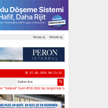
Hesap aç
Oturum aç
📆 07.08.2026 08:13:34
mül” Eseri UPSD 2026 Yaz Sergisi’nde Sanatseverlerle Buluştu
11:21
CHP Kadık