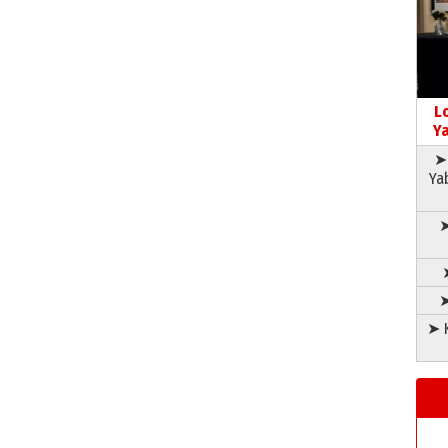
L
Ya
➤ 
Ya
➤
➤
➤ K