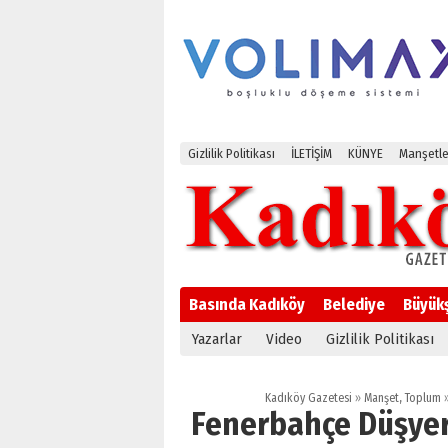
Gizlilik Politikası
İLETİŞİM
KÜNYE
Manşetle
Basında Kadıköy
Belediye
Büyük
Yazarlar
Video
Gizlilik Politikası
Kadıköy Gazetesi
»
Manşet
,
Toplum
Fenerbahçe Düşyer