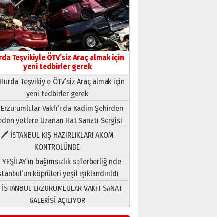
rda Teşvikiyle ÖTV’siz Araç almak için
yeni tedbirler gerek
Hurda Teşvikiyle ÖTV’siz Araç almak için
yeni tedbirler gerek
Neşat YALÇIN
 Erzurumlular Vakfı’nda Kadim Şehirden
Paranın Aile Kültüründeki Yeri
deniyetlere Uzanan Hat Sanatı Sergisi
03 Ağustos 2026 Pazartesi
🖊 İSTANBUL KIŞ HAZIRLIKLARI AKOM
KONTROLÜNDE
Yıldırım Gündoğdu
HAVVA’NIN ÜÇ KIZI
 YEŞİLAY’ın bağımsızlık seferberliğinde
09 Temmuz 2026 Perşembe
stanbul’un köprüleri yeşil ışıklandırıldı
 İSTANBUL ERZURUMLULAR VAKFI SANAT
Yusuf POLAT
GALERİSİ AÇILIYOR
Şampiyonluk Sebahattin
Şirin’e yazar