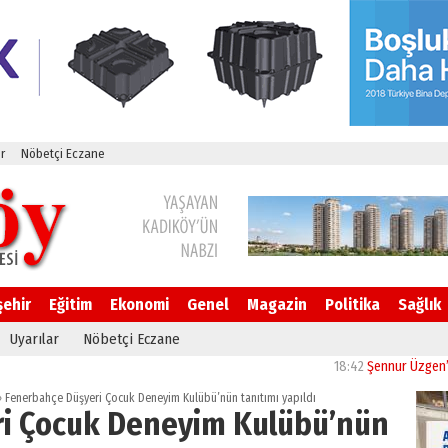
r
Nöbetçi Eczane
şehir
Eğitim
Ekonomi
Genel
Magazin
Politika
Sağlık
Uyarılar
Nöbetçi Eczane
18:42
Şennur Üzgen’in “Tekâ
»
Fenerbahçe Düşyeri Çocuk Deneyim Kulübü’nün tanıtımı yapıldı
i Çocuk Deneyim Kulübü’nün