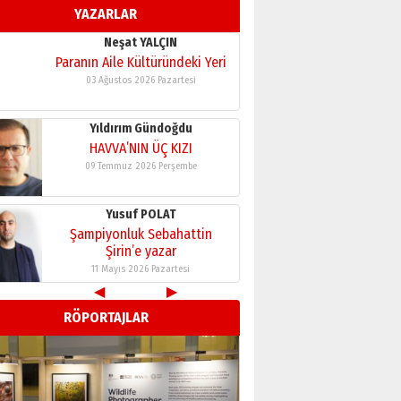
YAZARLAR
11 Mayıs 2026 Pazartesi
Neşat YALÇIN
Paranın Aile Kültüründeki Yeri
03 Ağustos 2026 Pazartesi
Yıldırım Gündoğdu
HAVVA’NIN ÜÇ KIZI
09 Temmuz 2026 Perşembe
Yusuf POLAT
Şampiyonluk Sebahattin
Şirin’e yazar
11 Mayıs 2026 Pazartesi
◀
▶
Neşat YALÇIN
RÖPORTAJLAR
Paranın Aile Kültüründeki Yeri
03 Ağustos 2026 Pazartesi
Yıldırım Gündoğdu