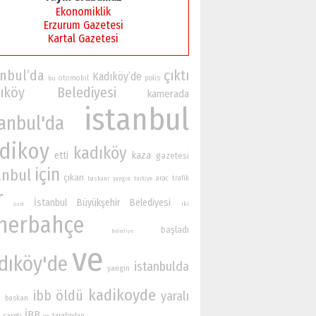
Ekonomiklik
Erzurum Gazetesi
Kartal Gazetesi
anbul’da
çıktı
Kadıköy’de
otomobil
polis
bu
dıköy Belediyesi
kamerada
istanbul
tanbul'da
dikoy
kadıköy
etti
kaza
gazetesi
için
anbul
çıkan
arac
trafik
baskani
yangın
turkiye
r
İstanbul Büyükşehir Belediyesi
iki
özel
nerbahçe
başladı
Belediye
ve
dıköy'de
istanbulda
yangin
kadikoyde
öldü
ibb
yaralı
baskan
İBB
çarptı