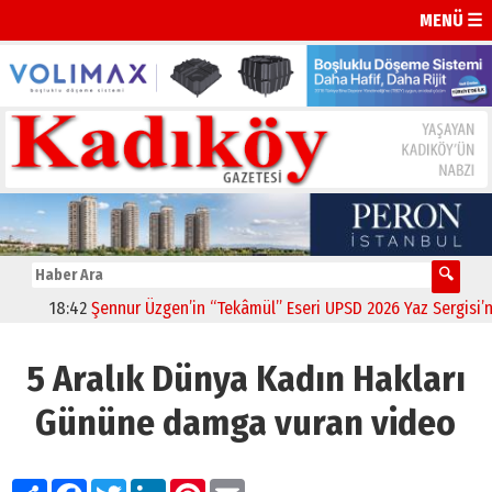
MENÜ ☰
18:42
Şennur Üzgen’in “Tekâmül” Eseri UPSD 2026 Yaz Sergisi’nde 
5 Aralık Dünya Kadın Hakları
Gününe damga vuran video
Paylaş
Facebook
Twitter
LinkedIn
Pinterest
Email