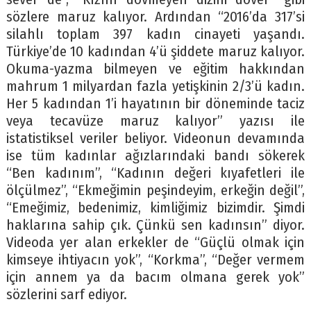
sözlere maruz kalıyor. Ardından “2016’da 317’si
silahlı toplam 397 kadın cinayeti yaşandı.
Türkiye’de 10 kadından 4’ü şiddete maruz kalıyor.
Okuma-yazma bilmeyen ve eğitim hakkından
mahrum 1 milyardan fazla yetişkinin 2/3’ü kadın.
Her 5 kadından 1’i hayatının bir döneminde taciz
veya tecavüze maruz kalıyor” yazısı ile
istatistiksel veriler beliyor. Videonun devamında
ise tüm kadınlar ağızlarındaki bandı sökerek
“Ben kadınım”, “Kadının değeri kıyafetleri ile
ölçülmez”, “Ekmeğimin peşindeyim, erkeğin değil”,
“Emeğimiz, bedenimiz, kimliğimiz bizimdir. Şimdi
haklarına sahip çık. Çünkü sen kadınsın” diyor.
Videoda yer alan erkekler de “Güçlü olmak için
kimseye ihtiyacın yok”, “Korkma”, “Değer vermem
için annem ya da bacım olmana gerek yok”
sözlerini sarf ediyor.