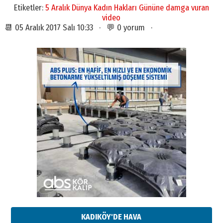
Etiketler:
5 Aralık Dünya Kadın Hakları Gününe damga vuran
video
📆 05 Aralık 2017 Salı 10:33 · 💬 0 yorum ·
KADIKÖY'DE HAVA