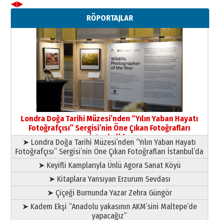
◀
▶
Neşat YALÇIN
RÖPORTAJLAR
Paranın Aile Kültüründeki Yeri
03 Ağustos 2026 Pazartesi
Yıldırım Gündoğdu
HAVVA’NIN ÜÇ KIZI
09 Temmuz 2026 Perşembe
Yusuf POLAT
Şampiyonluk Sebahattin Şirin’e
Londra Doğa Tarihi Müzesi’nden “Yılın Yaban Hayatı
yazar
Fotoğrafçısı” Sergisi’nin Öne Çıkan Fotoğrafları
11 Mayıs 2026 Pazartesi
İstanbul’da
➤ Londra Doğa Tarihi Müzesi’nden “Yılın Yaban Hayatı
Fotoğrafçısı” Sergisi’nin Öne Çıkan Fotoğrafları İstanbul’da
➤ Keyifli Kamplarıyla Ünlü Agora Sanat Köyü
➤ Kitaplara Yansıyan Erzurum Sevdası
➤ Çiçeği Burnunda Yazar Zehra Güngör
➤ Kadem Ekşi “Anadolu yakasının AKM’sini Maltepe’de
yapacağız”