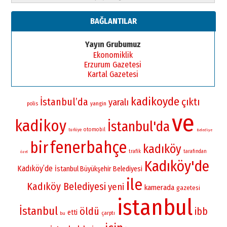
BAĞLANTILAR
Yayın Grubumuz
Ekonomiklik
Erzurum Gazetesi
Kartal Gazetesi
kadikoyde
İstanbul’da
çıktı
yaralı
yangin
polis
ve
kadikoy
İstanbul'da
otomobil
turkiye
Belediye
fenerbahçe
bir
kadıköy
trafik
tarafından
özel
Kadıköy'de
Kadıköy’de
İstanbul Büyükşehir Belediyesi
ile
Kadıköy Belediyesi
yeni
kamerada
gazetesi
istanbul
İstanbul
öldü
ibb
etti
çarptı
bu