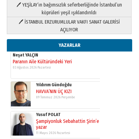
HAVVA’NIN ÜÇ KIZI
🖊 YEŞİLAY’ın bağımsızlık seferberliğinde İstanbul’un
09 Temmuz 2026 Perşembe
köprüleri yeşil ışıklandırıldı
🖊 İSTANBUL ERZURUMLULAR VAKFI SANAT GALERİSİ
Yusuf POLAT
AÇILIYOR
Şampiyonluk Sebahattin Şirin’e
yazar
11 Mayıs 2026 Pazartesi
YAZARLAR
Neşat YALÇIN
Paranın Aile Kültüründeki Yeri
03 Ağustos 2026 Pazartesi
Yıldırım Gündoğdu
HAVVA’NIN ÜÇ KIZI
09 Temmuz 2026 Perşembe
Yusuf POLAT
Şampiyonluk Sebahattin Şirin’e
yazar
11 Mayıs 2026 Pazartesi