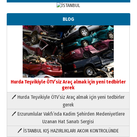
BLOG
Hurda Teşvikiyle ÖTV’siz Araç almak için yeni tedbirler
gerek
🖊 Hurda Teşvikiyle ÖTV’siz Araç almak için yeni tedbirler
Neşat YALÇIN
gerek
Paranın Aile Kültüründeki Yeri
🖊 Erzurumlular Vakfı’nda Kadim Şehirden Medeniyetlere
03 Ağustos 2026 Pazartesi
Uzanan Hat Sanatı Sergisi
🖊 İSTANBUL KIŞ HAZIRLIKLARI AKOM KONTROLÜNDE
Yıldırım Gündoğdu